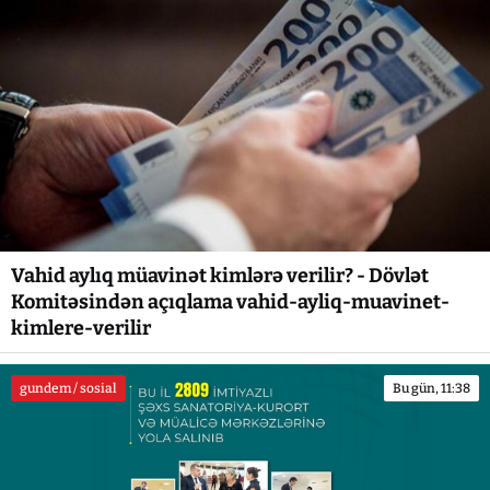
Vahid aylıq müavinət kimlərə verilir? - Dövlət
Komitəsindən açıqlama vahid-ayliq-muavinet-
kimlere-verilir
gundem / sosial
Bu gün, 11:38