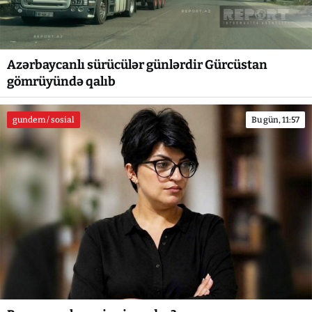
Azərbaycanlı sürücülər günlərdir Gürcüstan
gömrüyündə qalıb
gundem / sosial
Bu gün, 11:57