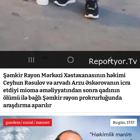
Şəmkir Rayon Mərkəzi Xəstəxanasının həkimi
Ceyhun Rəsulov və arvadı Arzu Əskərovanın icra
etdiyi mioma əməliyyatından sonra qadının
ölümü ilə bağlı Şəmkir rayon prokrurluğunda
araşdırma aparılır
gundem / sosial / manset
Bu gün, 17:57