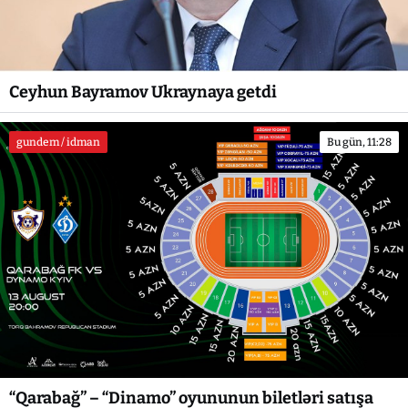
Ceyhun Bayramov Ukraynaya getdi
gundem / idman
Bu gün, 11:28
“Qarabağ” – “Dinamo” oyununun biletləri satışa