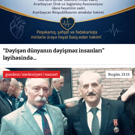
“Dəyişən dünyanın dəyişməz insanları”
layihəsində...
gundem / medeniyyet / manset
Bu gün, 13:13