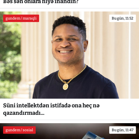
Bəs sən onlara niyə inandın?
gundem / maraqli
Bu gün, 11:52
Süni intellektdən istifadə ona heç nə
qazandırmadı...
gundem / sosial
Bu gün, 11:47