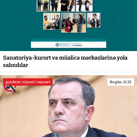
Sanatoriya-kurort və müalicə mərkəzlərinə yola
salındılar
gundem / siyaset / manset
Bu gün, 11:32