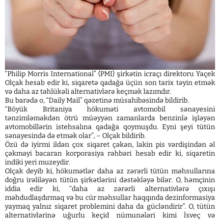
“Philip Morris International” (PMI) şirkətin icraçı direktoru Yaçek
Olçak hesab edir ki, siqaretə qadağa üçün son tarix təyin etmək
və daha az təhlükəli alternativlərə keçmək lazımdır.
Bu barədə o, “Daily Mail” qəzetinə müsahibəsində bildirib.
“Böyük Britaniya hökuməti avtomobil sənayesini
tənzimləməkdən ötrü müəyyən zamanlarda benzinlə işləyən
avtomobillərin istehsalına qadağa qoymuşdu. Eyni şeyi tütün
sənayesində də etmək olar”, – Olçak bildirib.
Özü də iyirmi ildən çox siqaret çəkən, lakin pis vərdişindən əl
çəkməyi bacaran korporasiya rəhbəri hesab edir ki, siqaretin
indiki yeri muzeydir.
Olçak deyib ki, hökumətlər daha az zərərli tütün məhsullarına
doğru irəliləyən tütün şirkətlərini dəstəkləyə bilər. O, həmçinin
iddia edir ki, “daha az zərərli alternativlərə çıxışı
məhdudlaşdırmaq və bu cür məhsullar haqqında dezinformasiya
yaymaq yalnız siqaret problemini daha da gücləndirir”. O, tütün
alternativlərinə uğurlu keçid nümunələri kimi İsveç və