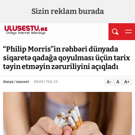
Sizin reklam burada
“Philip Morris”in rəhbəri dünyada
siqaretə qadağa qoyulması üçün tarix
təyin etməyin zəruriliyini açıqladı
A-
A
A+
dunya / manset
08:08 | 7.06.23