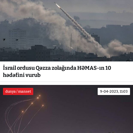
İsrail ordusu Qəzza zolağında HƏMAS-ın 10
hədəfini vurub
dunya / manset
9-04-2023, 11:03