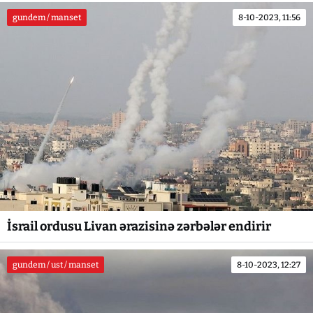
gundem / manset
8-10-2023, 11:56
İsrail ordusu Livan ərazisinə zərbələr endirir
gundem / ust / manset
8-10-2023, 12:27