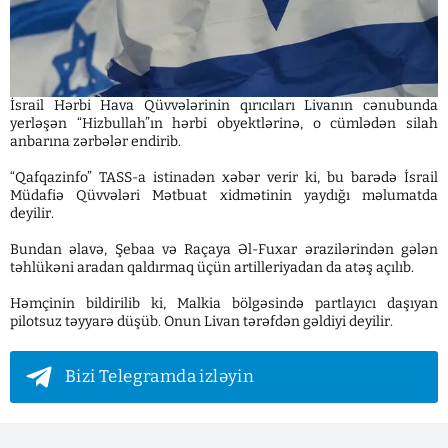
İsrail Hərbi Hava Qüvvələrinin qırıcıları Livanın cənubunda
yerləşən “Hizbullah”ın hərbi obyektlərinə, o cümlədən silah
anbarına zərbələr endirib.
“Qafqazinfo” TASS-a istinadən xəbər verir ki, bu barədə İsrail
Müdafiə Qüvvələri Mətbuat xidmətinin yaydığı məlumatda
deyilir.
Bundan əlavə, Şebaa və Raçaya Əl-Fuxar ərazilərindən gələn
təhlükəni aradan qaldırmaq üçün artilleriyadan da atəş açılıb.
Həmçinin bildirilib ki, Malkia bölgəsində partlayıcı daşıyan
pilotsuz təyyarə düşüb. Onun Livan tərəfdən gəldiyi deyilir.
Bizi Telegramda izləyin