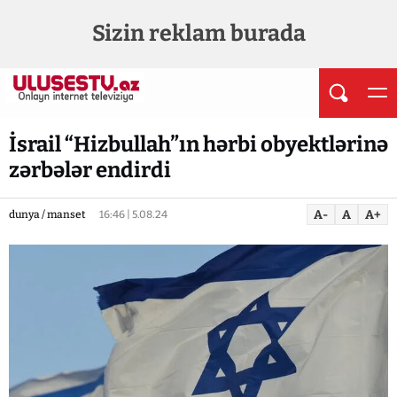
Sizin reklam burada
İsrail “Hizbullah”ın hərbi obyektlərinə
zərbələr endirdi
A-
A
A+
dunya / manset
16:46 | 5.08.24