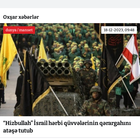
Oxşar xəbərlər
dunya / manset
18-12-2023, 09:48
“Hizbullah” İsrail hərbi qüvvələrinin qərargahını
atəşə tutub