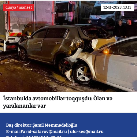
dunya / manset
12-11-2023, 13:13
İstanbulda avtomobillər toqquşdu: Ölən və
yaralananlar var
Baş direktor:Şamil Məmmədəlioğlu
E-mail:
Farid-safarov@mail.ru
|
ulu-ses@mail.ru