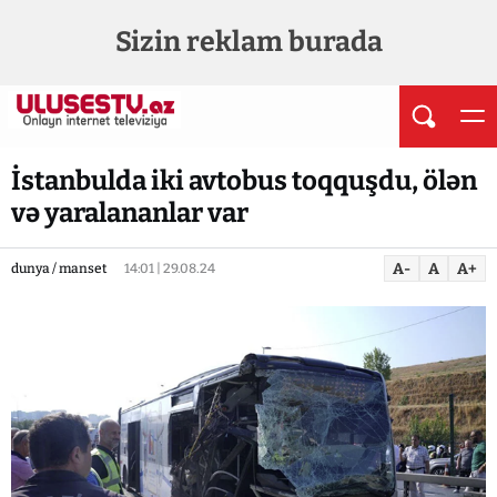
Sizin reklam burada
İstanbulda iki avtobus toqquşdu, ölən
və yaralananlar var
A-
A
A+
dunya / manset
14:01 | 29.08.24