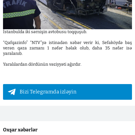
İstanbulda iki sərnişin avtobusu toqquşub.
“Qafqazinfo” “NTV”yə istinadən xəbər verir ki, Sefaköydə baş
verən qəza zamanı 1 nəfər həlak olub, daha 35 nəfər isə
yaralanıb.
Yaralılardan dördünün vəziyyəti ağırdır.
Bizi Telegramda izləyin
Oxşar xəbərlər