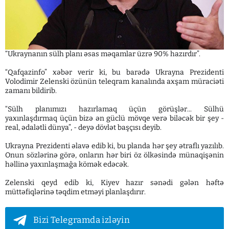
“Ukraynanın sülh planı əsas məqamlar üzrə 90% hazırdır”.
“Qafqazinfo” xəbər verir ki, bu barədə Ukrayna Prezidenti
Volodimir Zelenski özünün teleqram kanalında axşam müraciəti
zamanı bildirib.
“Sülh planımızı hazırlamaq üçün görüşlər... Sülhü
yaxınlaşdırmaq üçün bizə ən güclü mövqe verə biləcək bir şey -
real, ədalətli dünya”, - deyə dövlət başçısı deyib.
Ukrayna Prezidenti əlavə edib ki, bu planda hər şey ətraflı yazılıb.
Onun sözlərinə görə, onların hər biri öz ölkəsində münaqişənin
həllinə yaxınlaşmağa kömək edəcək.
Zelenski qeyd edib ki, Kiyev hazır sənədi gələn həftə
müttəfiqlərinə təqdim etməyi planlaşdırır.
Bizi Telegramda izləyin