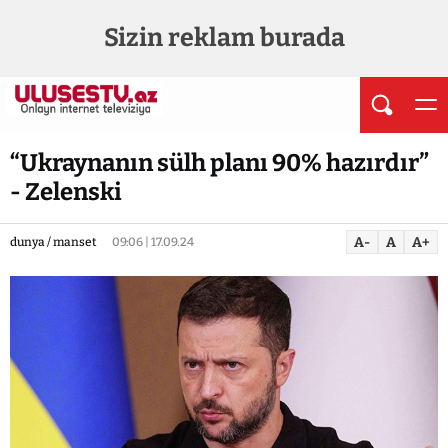
Sizin reklam burada
“Ukraynanın sülh planı 90% hazırdır”
- Zelenski
A-
A
A+
dunya / manset
09:06 | 17.09.24