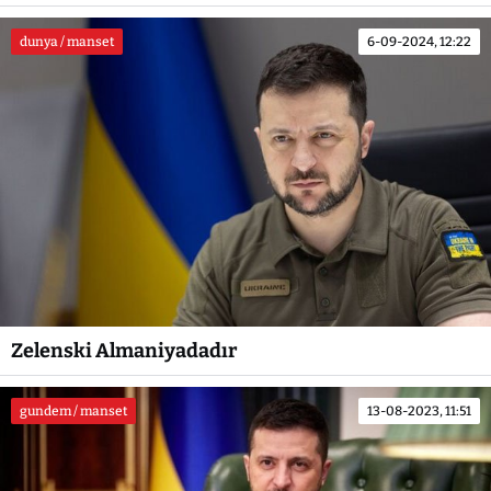
dunya / manset
6-09-2024, 12:22
Zelenski Almaniyadadır
gundem / manset
13-08-2023, 11:51