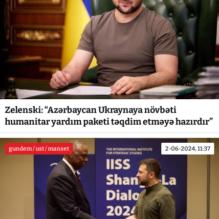
Zelenski: “Azərbaycan Ukraynaya növbəti
humanitar yardım paketi təqdim etməyə hazırdır”
gundem / ust / manset
2-06-2024, 11:37