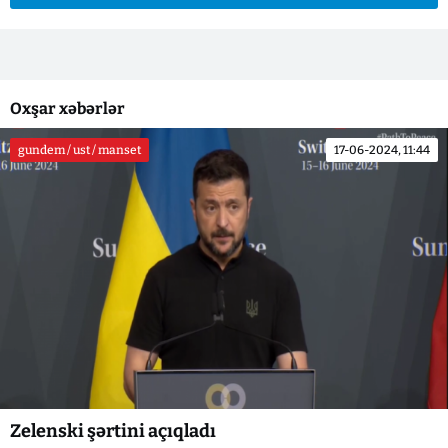
Oxşar xəbərlər
gundem / ust / manset
17-06-2024, 11:44
Zelenski şərtini açıqladı