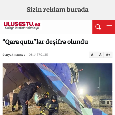
Sizin reklam burada
“Qara qutu”lar deşifrə olundu
A-
A
A+
dunya / manset
08:14 | 7.01.25