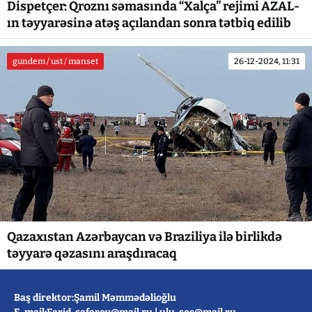
Dispetçer: Qroznı səmasında “Xalça” rejimi AZAL-
ın təyyarəsinə atəş açılandan sonra tətbiq edilib
gundem / ust / manset
26-12-2024, 11:31
Qazaxıstan Azərbaycan və Braziliya ilə birlikdə
təyyarə qəzasını araşdıracaq
Baş direktor:Şamil Məmmədəlioğlu