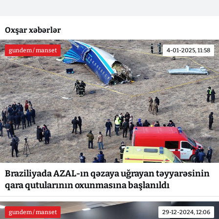
Oxşar xəbərlər
gundem / manset
4-01-2025, 11:58
Braziliyada AZAL-ın qəzaya uğrayan təyyarəsinin
qara qutularının oxunmasına başlanıldı
gundem / manset
29-12-2024, 12:06