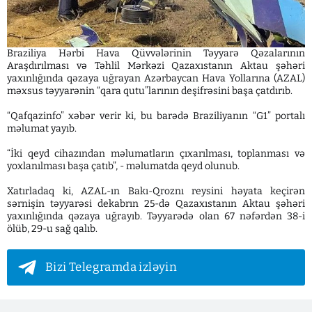
Braziliya Hərbi Hava Qüvvələrinin Təyyarə Qəzalarının
Araşdırılması və Təhlil Mərkəzi Qazaxıstanın Aktau şəhəri
yaxınlığında qəzaya uğrayan Azərbaycan Hava Yollarına (AZAL)
məxsus təyyarənin “qara qutu”larının deşifrəsini başa çatdırıb.
“Qafqazinfo” xəbər verir ki, bu barədə Braziliyanın “G1” portalı
məlumat yayıb.
“İki qeyd cihazından məlumatların çıxarılması, toplanması və
yoxlanılması başa çatıb”, - məlumatda qeyd olunub.
Xatırladaq ki, AZAL-ın Bakı-Qroznı reysini həyata keçirən
sərnişin təyyarəsi dekabrın 25-də Qazaxıstanın Aktau şəhəri
yaxınlığında qəzaya uğrayıb. Təyyarədə olan 67 nəfərdən 38-i
ölüb, 29-u sağ qalıb.
Bizi Telegramda izləyin