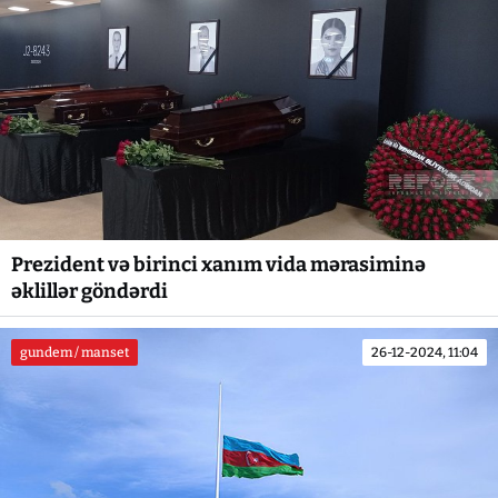
Prezident və birinci xanım vida mərasiminə
əklillər göndərdi
gundem / manset
26-12-2024, 11:04