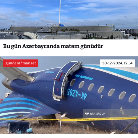
Bu gün Azərbaycanda matəm günüdür
gundem / manset
30-12-2024, 12:54