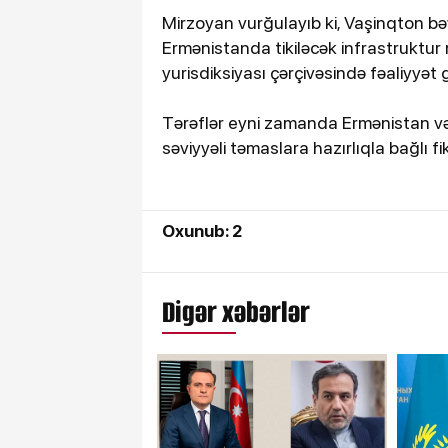
Mirzoyan vurğulayıb ki, Vaşinqton bə
Ermənistanda tikiləcək infrastruktur 
yurisdiksiyası çərçivəsində fəaliyyət
Tərəflər eyni zamanda Ermənistan və
səviyyəli təmaslara hazırlıqla bağlı fi
Oxunub: 2
Digər xəbərlər