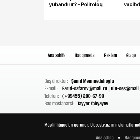
yubandırır? - Politoloq
vacibd
Ana səhifə
Haqqımızda
Reklam
Əlaqə
Baş direktor:
Şamil Məmmədəlioğlu
E-mail:
Farid-safarov@mail.ru
|
ulu-ses@mail.
Telefon:
(+99455) 200-67-99
Baş məsləhətçi:
Təyyar Yəhyayev
Müəllif hüquqları qorunur. Ulusestv.az-ın məlumatlarınd
Ana səhifə
Haqqımı