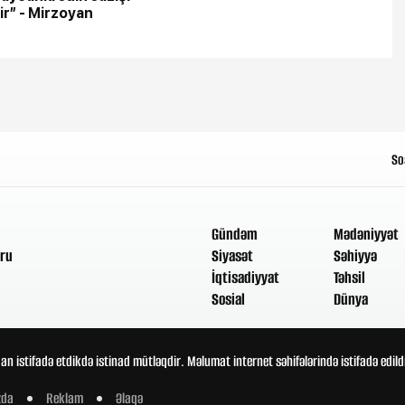
ir” - Mirzoyan
So
Gündəm
Mədəniyyət
ru
Siyasət
Səhiyyə
İqtisadiyyat
Təhsil
Sosial
Dünya
an istifadə etdikdə istinad mütləqdir. Məlumat internet səhifələrində istifadə edi
zda
Reklam
Əlaqə