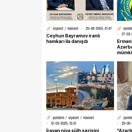
siyaset / manset
25-08-2024, 21:47
gunde
27-03-
Ceyhun Bayramov iranlı
həmkarı ilə danışdı
Erməni
Azərba
mümkü
lazımd
gundem / siyaset / manset
gunde
12-03-2025, 15:31
29-06-
İrəvan niyə sülh sazişini
“Azərb