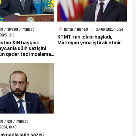
m / siyaset / manset
dunya / manset
30-06-2025, 10:24
2025, 12:31
KTMT-nin iclası başladı,
stan XİN başçısı:
Mirzoyan yenə iştirak etmir
ycanla sülh sazişini
n qədər tez imzalamaq
ır
m / ust / manset
2024, 13:40
aycanla sülh sazişi