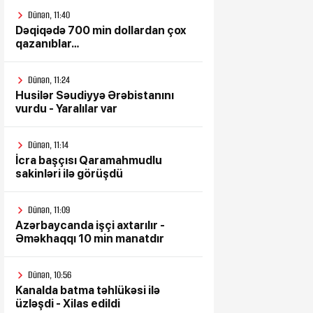
Dünən, 11:40
Dəqiqədə 700 min dollardan çox
qazanıblar…
Dünən, 11:24
Husilər Səudiyyə Ərəbistanını
vurdu - Yaralılar var
Dünən, 11:14
İcra başçısı Qaramahmudlu
sakinləri ilə görüşdü
Dünən, 11:09
Azərbaycanda işçi axtarılır -
Əməkhaqqı 10 min manatdır
Dünən, 10:56
Kanalda batma təhlükəsi ilə
üzləşdi - Xilas edildi