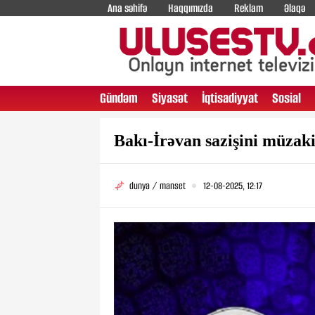
Ana səhifə
Haqqımızda
Reklam
Əlaqə
Gündəm
Siyasət
İqtisadiyyat
Sosial
Bakı-İrəvan sazişini müzaki
dunya / manset
12-08-2025, 12:17