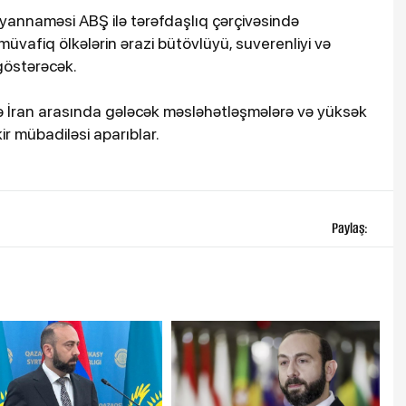
yannaməsi ABŞ ilə tərəfdaşlıq çərçivəsində
müvafiq ölkələrin ərazi bütövlüyü, suverenliyi və
 göstərəcək.
 İran arasında gələcək məsləhətləşmələrə və yüksək
kir mübadiləsi aparıblar.
Paylaş: