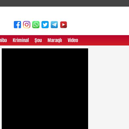
ibə
Kriminal
Şou
Maraqlı
Video