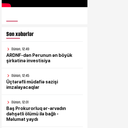
ULUSƏS TV
Son xəbərlər
Dünən, 12:49
ARDNF-dən Perunun ən böyük
şirkətinə investisiya
Dünən, 12:45
Üçtərəfli müdafiə sazişi
imzalayacaqlar
Dünən, 12:01
Baş Prokurorluq ər-arvadın
dəhşətli ölümü ilə bağlı -
Məlumat yaydı