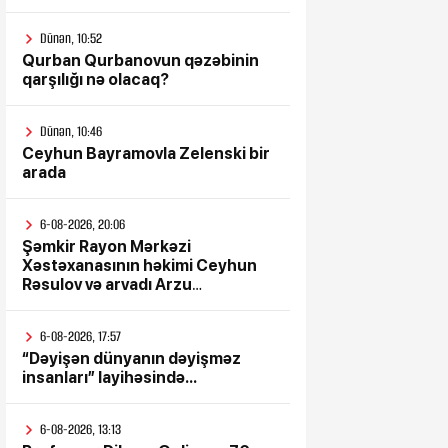
Dünən, 10:52
Qurban Qurbanovun qəzəbinin
qarşılığı nə olacaq?
Dünən, 10:46
Ceyhun Bayramovla Zelenski bir
arada
6-08-2026, 20:06
Şəmkir Rayon Mərkəzi
Xəstəxanasının həkimi Ceyhun
Rəsulov və arvadı Arzu
Əskərovanın icra etdiyi mioma
əməliyyatından sonra qadının
6-08-2026, 17:57
ölümü ilə bağlı Şəmkir rayon
“Dəyişən dünyanın dəyişməz
prokrurluğunda araşdırma
insanları” layihəsində...
aparılır
6-08-2026, 13:13