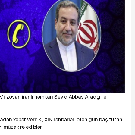
t Mirzoyan iranlı həmkarı Seyid Abbas Araqçı ilə
adən xəbər verir ki, XİN rəhbərləri ötən gün baş tutan
i müzakirə ediblər.