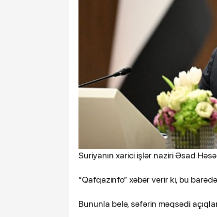
Suriyanın xarici işlər naziri Əsad Hə
“Qafqazinfo” xəbər verir ki, bu barədə 
Bununla belə, səfərin məqsədi açıql