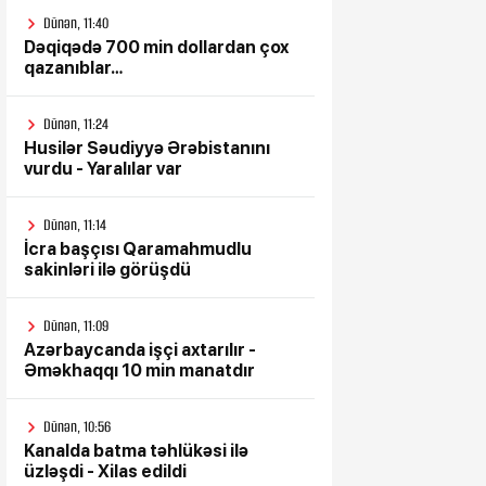
Dünən, 11:40
Dəqiqədə 700 min dollardan çox
qazanıblar…
Dünən, 11:24
Husilər Səudiyyə Ərəbistanını
vurdu - Yaralılar var
Dünən, 11:14
İcra başçısı Qaramahmudlu
sakinləri ilə görüşdü
Dünən, 11:09
Azərbaycanda işçi axtarılır -
Əməkhaqqı 10 min manatdır
Dünən, 10:56
Kanalda batma təhlükəsi ilə
üzləşdi - Xilas edildi