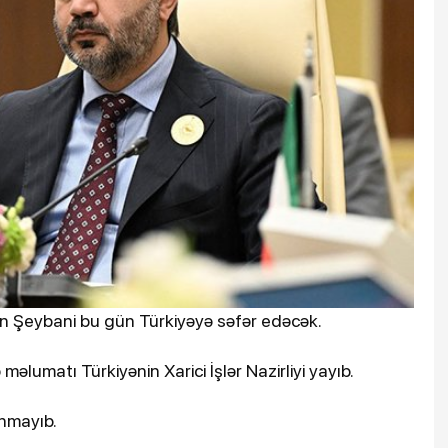
sən Şeybani bu gün Türkiyəyə səfər edəcək.
məlumatı Türkiyənin Xarici İşlər Nazirliyi yayıb.
anmayıb.