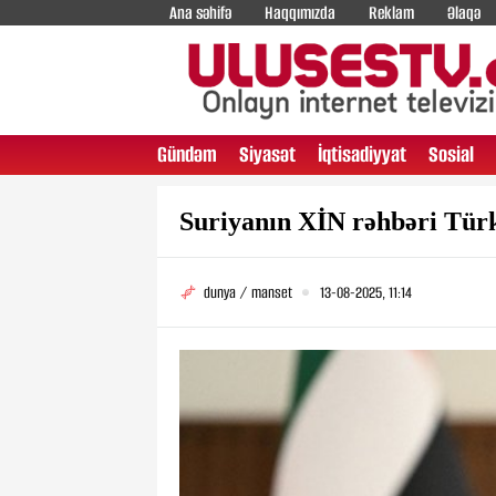
Ana səhifə
Haqqımızda
Reklam
Əlaqə
Gündəm
Siyasət
İqtisadiyyat
Sosial
Suriyanın XİN rəhbəri Türk
dunya / manset
13-08-2025, 11:14