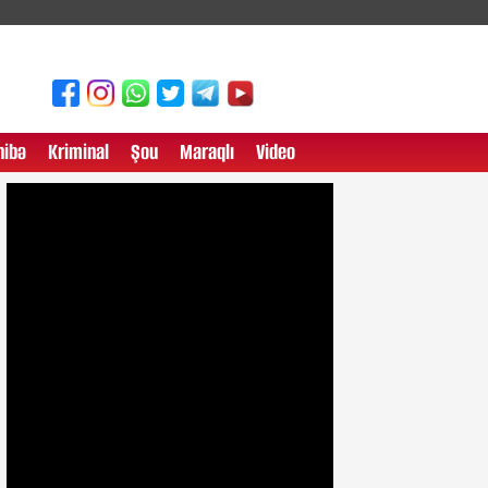
ibə
Kriminal
Şou
Maraqlı
Video