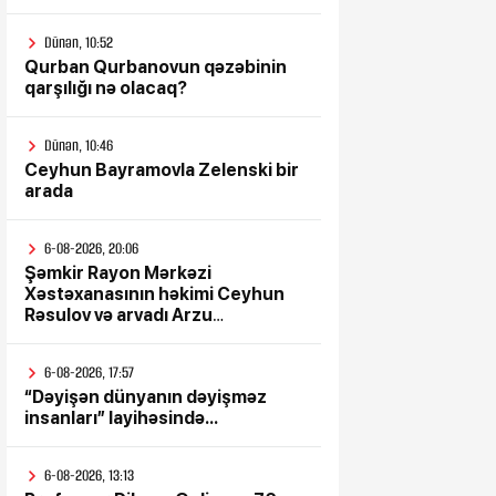
Dünən, 10:52
Qurban Qurbanovun qəzəbinin
qarşılığı nə olacaq?
Dünən, 10:46
Ceyhun Bayramovla Zelenski bir
arada
6-08-2026, 20:06
Şəmkir Rayon Mərkəzi
Xəstəxanasının həkimi Ceyhun
Rəsulov və arvadı Arzu
Əskərovanın icra etdiyi mioma
əməliyyatından sonra qadının
6-08-2026, 17:57
ölümü ilə bağlı Şəmkir rayon
“Dəyişən dünyanın dəyişməz
prokrurluğunda araşdırma
insanları” layihəsində...
aparılır
6-08-2026, 13:13