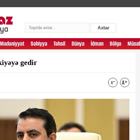
Axtar
Mədəniyyət
Səhiyyə
Təhsil
Dünya
İdman
Bölgə
Müsah
iyəyə gedir