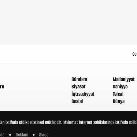
So
Gündəm
Mədəniyyət
ru
Siyasət
Səhiyyə
İqtisadiyyat
Təhsil
Sosial
Dünya
an istifadə etdikdə istinad mütləqdir. Məlumat internet səhifələrində istifadə edi
zda
Reklam
Əlaqə