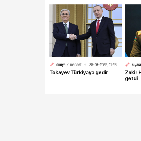
dunya / manset
25-07-2025, 11:26
siyas
Tokayev Türkiyəyə gedir
Zakir 
getdi