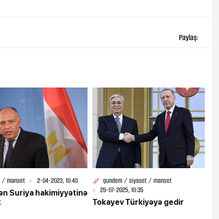
Paylaş:
 / manset
2-04-2023, 10:40
gundem / siyaset / manset
25-07-2025, 10:35
ən Suriya hakimiyyətinə
k
Tokayev Türkiyəyə gedir