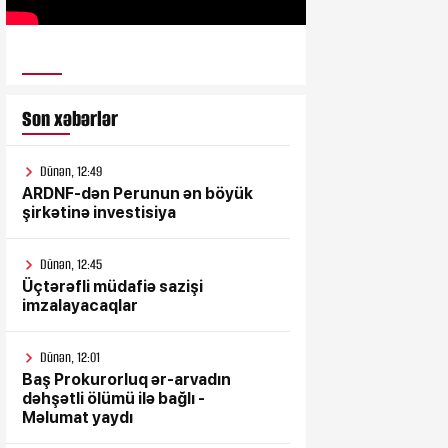
ULUSƏS TV
Son xəbərlər
Dünən, 12:49
ARDNF-dən Perunun ən böyük
şirkətinə investisiya
Dünən, 12:45
Üçtərəfli müdafiə sazişi
imzalayacaqlar
Dünən, 12:01
Baş Prokurorluq ər-arvadın
dəhşətli ölümü ilə bağlı -
Məlumat yaydı