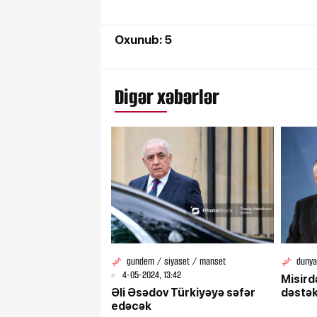
Oxunub: 5
Digər xəbərlər
gundem / siyaset / manset
dunya
4-05-2024, 13:42
Misird
Əli Əsədov Türkiyəyə səfər
dəstə
edəcək