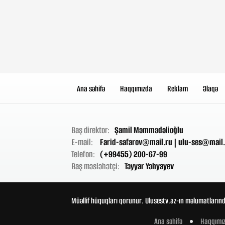
Ana səhifə
Haqqımızda
Reklam
Əlaqə
Baş direktor:
Şamil Məmmədəlioğlu
E-mail:
Farid-safarov@mail.ru
|
ulu-ses@mail.
Telefon:
(+99455) 200-67-99
Baş məsləhətçi:
Təyyar Yəhyayev
Müəllif hüquqları qorunur. Ulusestv.az-ın məlumatlarınd
Ana səhifə
Haqqımı