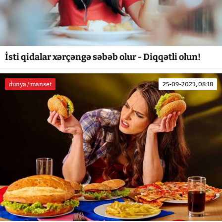
İsti qidalar xərçəngə səbəb olur - Diqqətli olun!
dunya / manset
25-09-2023, 08:18