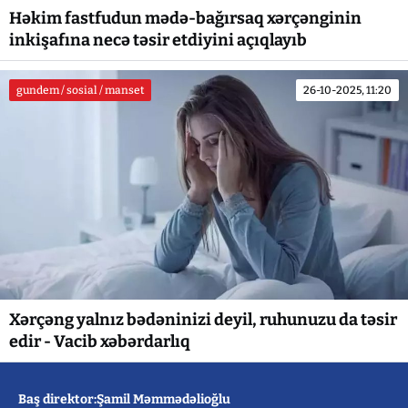
Həkim fastfudun mədə-bağırsaq xərçənginin
inkişafına necə təsir etdiyini açıqlayıb
gundem / sosial / manset
26-10-2025, 11:20
Xərçəng yalnız bədəninizi deyil, ruhunuzu da təsir
edir - Vacib xəbərdarlıq
Baş direktor:Şamil Məmmədəlioğlu