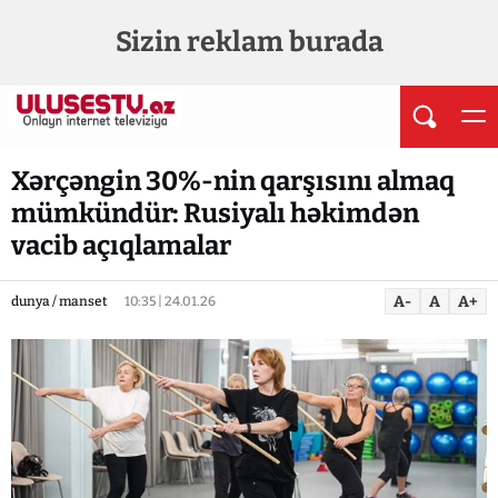
Sizin reklam burada
Xərçəngin 30%-nin qarşısını almaq
mümkündür: Rusiyalı həkimdən
vacib açıqlamalar
A-
A
A+
dunya / manset
10:35 | 24.01.26