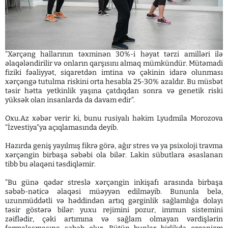
"Xərçəng hallarının təxminən 30%-i həyat tərzi amilləri ilə
əlaqələndirilir və onların qarşısını almaq mümkündür. Mütəmadi
fiziki fəaliyyət, siqaretdən imtina və çəkinin idarə olunması
xərçəngə tutulma riskini orta hesabla 25-30% azaldır. Bu müsbət
təsir hətta yetkinlik yaşına çatdıqdan sonra və genetik riski
yüksək olan insanlarda da davam edir".
Oxu.Az xəbər verir ki, bunu rusiyalı həkim Lyudmila Morozova
"İzvestiya"ya açıqlamasında deyib.
Hazırda geniş yayılmış fikrə görə, ağır stres və ya psixoloji travma
xərçəngin birbaşa səbəbi ola bilər. Lakin sübutlara əsaslanan
tibb bu əlaqəni təsdiqləmir.
"Bu günə qədər streslə xərçəngin inkişafı arasında birbaşa
səbəb-nəticə əlaqəsi müəyyən edilməyib. Bununla belə,
uzunmüddətli və həddindən artıq gərginlik sağlamlığa dolayı
təsir göstərə bilər: yuxu rejimini pozur, immun sistemini
zəiflədir, çəki artımına və sağlam olmayan vərdişlərin