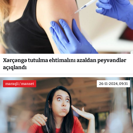
Xərçəngə tutulma ehtimalını azaldan peyvəndlər
açıqlandı
maraqli / manset
26-11-2024, 09:31