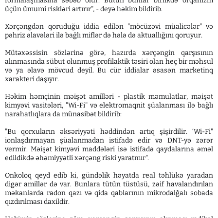
formalaşmasına səbəb olur. Bütün bunlar birlikdə orqanizm
üçün ümumi riskləri artırır", - deyə həkim bildirib.
Xərçəngdən qoruduğu iddia edilən "möcüzəvi müalicələr" və
pəhriz əlavələri ilə bağlı miflər də hələ də aktuallığını qoruyur.
Mütəxəssisin sözlərinə görə, hazırda xərçəngin qarşısının
alınmasında sübut olunmuş profilaktik təsiri olan heç bir məhsul
və ya əlavə mövcud deyil. Bu cür iddialar əsasən marketinq
xarakteri daşıyır.
Həkim həmçinin məişət amilləri - plastik məmulatlar, məişət
kimyəvi vasitələri, "Wi-Fi" və elektromaqnit şüalanması ilə bağlı
narahatlıqlara da münasibət bildirib:
"Bu qorxuların əksəriyyəti həddindən artıq şişirdilir. ‘Wi-Fi"
ionlaşdırmayan şüalanmadan istifadə edir və DNT-yə zərər
vermir. Məişət kimyəvi maddələri isə istifadə qaydalarına əməl
edildikdə əhəmiyyətli xərçəng riski yaratmır".
Onkoloq qeyd edib ki, gündəlik həyatda real təhlükə yaradan
digər amillər də var. Bunlara tütün tüstüsü, zəif havalandırılan
məkanlarda radon qazı və qida qablarının mikrodalğalı sobada
qızdırılması daxildir.