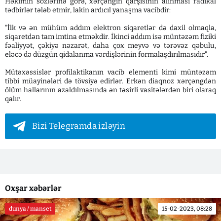
Həkimin sözlərinə görə, xərçəngin qarşısının alınması radikal
tədbirlər tələb etmir, lakin ardıcıl yanaşma vacibdir:
"İlk və ən mühüm addım elektron siqaretlər də daxil olmaqla,
siqaretdən tam imtina etməkdir. İkinci addım isə müntəzəm fiziki
fəaliyyət, çəkiyə nəzarət, daha çox meyvə və tərəvəz qəbulu,
eləcə də düzgün qidalanma vərdişlərinin formalaşdırılmasıdır".
Mütəxəssislər profilaktikanın vacib elementi kimi müntəzəm
tibbi müayinələri də tövsiyə edirlər. Erkən diaqnoz xərçəngdən
ölüm hallarının azaldılmasında ən təsirli vasitələrdən biri olaraq
qalır.
Bizi Telegramda izləyin
Oxşar xəbərlər
dunya / manset
15-02-2023, 08:28