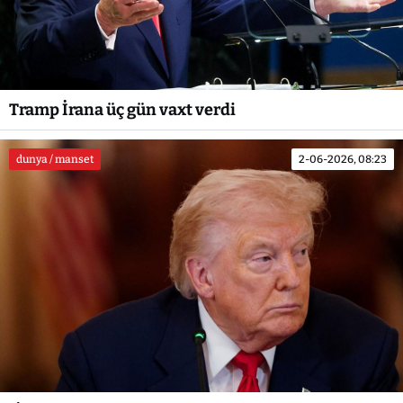
Tramp İrana üç gün vaxt verdi
dunya / manset
2-06-2026, 08:23