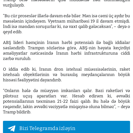
vurğulayıb.
“Bu cür proseslər illərlə davam edə bilər. Mən isə cəmi üç aydır bu
məsələnin içindəyəm. Vyetnam müharibəsi 19 il davam etmişdi.
İndi isə məndən soruşurlar ki, nə vaxt qalib gələcəksən”, – deyə o
qeyd edib.
ABŞ lideri həmçinin İranın hərbi potensialı ilə bağlı iddialar
səsləndirib. Trampın sözlərinə görə, ABŞ-nin həyata keçirdiyi
əməliyyatlar nəticəsində İranın hərbi infrastrukturuna ciddi
zərbə vurulub.
O iddia edib ki, İranın dron istehsal müəssisələrinin, raket
istehsalı obyektlərinin və buraxılış meydançalarının böyük
hissəsi fəaliyyətini dayandırıb.
“Onların hələ də müəyyən imkanları qalır. Bəzi raketləri və
pilotsuz uçuş aparatları var. Hesab edirəm ki, əvvəlki
potensiallarının təxminən 21-22 faizi qalıb. Bu hələ də böyük
rəqəmdir, lakin əvvəlki vəziyyətlə müqayisə oluna bilməz”, – deyə
Tramp bildirib.
Bizi Telegramda izləyin