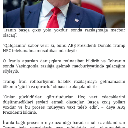
“İranın başqa çıxış yolu yoxdur, sonda razılaşmağa məcbur
olacaq”.
“Qafqazinfo” xəbər verir ki, bunu ABŞ Prezidenti Donald Tramp
NBC telekanalına müsahibəsində deyib.
O, İranla aparılan danışıqlara münasibət bildirib və Tehranın
sonda Vaşinqtonla razılığa gəlmək məcburiyyətində qalacağını
söyləyib.
Tramp İran rəhbərliyinin hələlik razılaşmaya getməməsini
ölkənin “güclü və qürurlu” olması ilə əlaqələndirib.
“Onlar güclüdürlər, qürurludurlar. Heç vaxt edəcəklərini
düşünmədikləri şeyləri etməli olacaqlar. Başqa çıxış yolları
yoxdur və bu proses müəyyən vaxt tələb edir”, – deyə ABŞ
Prezidenti bildirib.
İranla bağlı prosesin niyə uzandığı barədə sualı cavablandıran
Tramp belə məsələlərin qısa müddətdə həll olunmadığını