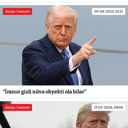
dunya / manset
30-06-2025, 10:21
“İranın gizli nüvə obyekti ola bilər”
dunya / manset
17-02-2026, 08:08