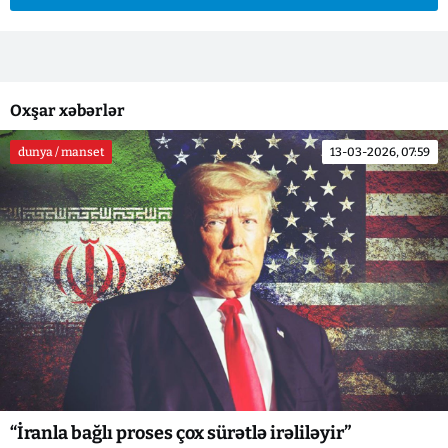
Oxşar xəbərlər
dunya / manset
13-03-2026, 07:59
“İranla bağlı proses çox sürətlə irəliləyir”