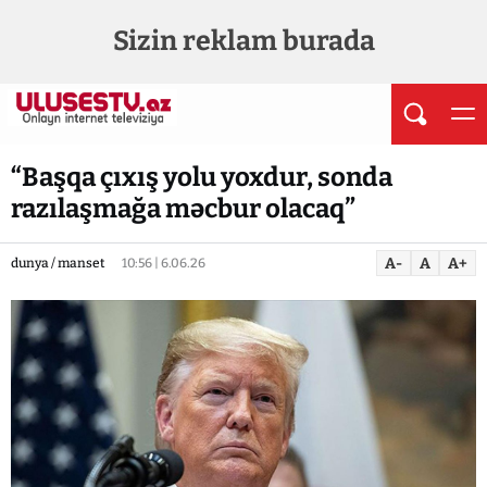
Sizin reklam burada
“Başqa çıxış yolu yoxdur, sonda
razılaşmağa məcbur olacaq”
A-
A
A+
dunya / manset
10:56 | 6.06.26