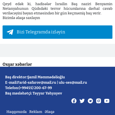
Qeyd edək ki, hadisələr İsrailin Baş naziri Benyamin
Netanyahunun Qüdsdəki terror hücumlarına dərhal cavab
veriləcəyini bəyan etməsindən bir gün keçməmiş baş verir.
Bizimlə əlaqə saxlayın
Bizi Telegramda izləyin
Oxşar xəbərlər
Baş direktor:Şamil Məmmədəlioğlu
E-mail:
Farid-safarov@mail.ru
|
ulu-ses@mail.ru
Telefon:(+99455) 200-67-99
Baş məsləhətçi: Təyyar Yəhyayev
Haqqımızda
Reklam
Əlaqə