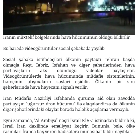
İranın müxtəlif bölgələrində hava hücumunun olduğu bildirilir.
Bu barədə videogörüntülər sosial şəbəkədə yayılıb.
Sosial şəbəkə istifadəçiləri ölkənin paytaxtı Tehran başda
olmaqla Rəşt, Təbriz, İsfahan və digər şəhərlərindən hava
partlayışların əks olunduğu videolar paylaşırlar.
Videogörüntülərdə hava hücumunda müdafiə sistemlərinin,
həmçinin atışmaların səsləri eşidilir. Ölkənin bir sıra
şəhərlərində hava həyəcanı siqnalı verilir.
İran Müdafiə Nazirliyi İsfahanda quruma aid olan zavodda
partlayışın “uğursuz dron hücumu” ilə əlaqələndirsə də, ölkənin
digər şəhərlərindəki olaylar barədə hələlik açıqlama verməyib.
Eyni zamanda, “Al Arabiya” nəşri İsrail KİV-ə istinadən bildirib ki,
İsrail İran daxilində əməliyyat keçirir. Bununla belə, ölkə
rəsmiləri İranda baş verən hadisələrə münasibət bildirməyiblər.