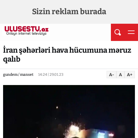
Sizin reklam burada
İran şəhərləri hava hücumuna məruz
qalıb
A-
A
A+
gundem / manset
14:24 | 29.01.23