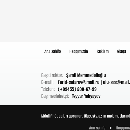
Ana səhifə
Haqqımızda
Reklam
Əlaqə
Baş direktor:
Şamil Məmmədəlioğlu
E-mail:
Farid-safarov@mail.ru
|
ulu-ses@mail.
Telefon:
(+99455) 200-67-99
Baş məsləhətçi:
Təyyar Yəhyayev
Müəllif hüquqları qorunur. Ulusestv.az-ın məlumatlarınd
Ana səhifə
Haqqımı