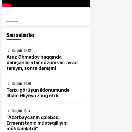
ULUSƏS TV
Son xəbərlər
Bu gün, 16:42
Araz Əhmədov haqqında
danışanlara bir sözüm var: əvvəl
tanıyın, sonra danışın!
Bu gün, 16:20
Tarixi görüşün ildönümündə
İlham Əliyevə zəng etdi
Bu gün, 15:14
“Azərbaycanın qələbəsi
Ermənistanın müstəqilliyini
möhkəmlətdi”