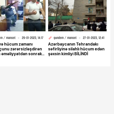
em / manset
29-01-2023, 14:17
gundem / manset
27-01-2023, 12:41
iyə hücum zamanı
Azərbaycanın Tehrandakı
çunu zərərsizləşdirən
səfirliyinə silahlı hücum edən
n əməliyyatdan sonrakı
şəxsin kimliyi BİLİNDİ
rüntüsü