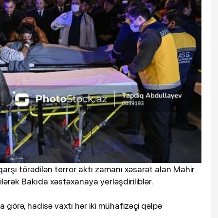
arşı törədilən terror aktı zamanı xəsarət alan Mahir
lərək Bakıda xəstəxanaya yerləşdiriliblər.
 görə, hadisə vaxtı hər iki mühafizəçi qəlpə