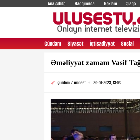
Ana səhifə
Haqqımızda
Reklam
Əlaqə
Gündəm
Siyasət
İqtisadiyyat
Sosial
Əməliyyat zamanı Vasif Tağı
gundem / manset
30-01-2023, 13:03