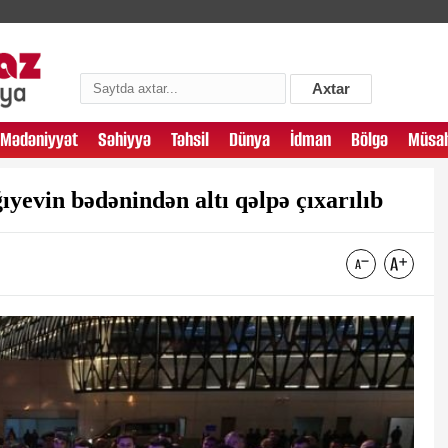
Axtar
Mədəniyyət
Səhiyyə
Təhsil
Dünya
İdman
Bölgə
Müsah
yevin bədənindən altı qəlpə çıxarılıb