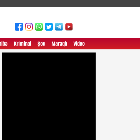
ibə
Kriminal
Şou
Maraqlı
Video