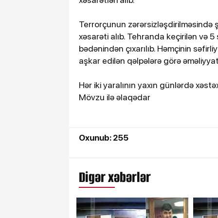
Terrorçunun zərərsizləşdirilməsində
xəsarəti alıb. Tehranda keçirilən və
bədənindən çıxarılıb. Həmçinin səfirl
aşkar edilən qəlpələrə görə əməliyyat 
Hər iki yaralının yaxın günlərdə xəst
Mövzu ilə əlaqədar
Oxunub: 255
Digər xəbərlər