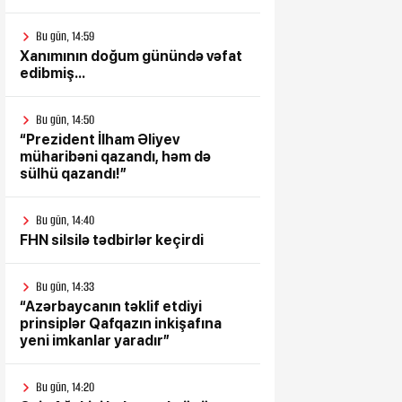
Bu gün, 14:59
Xanımının doğum günündə vəfat
edibmiş...
Bu gün, 14:50
“Prezident İlham Əliyev
müharibəni qazandı, həm də
sülhü qazandı!”
Bu gün, 14:40
FHN silsilə tədbirlər keçirdi
Bu gün, 14:33
“Azərbaycanın təklif etdiyi
prinsiplər Qafqazın inkişafına
yeni imkanlar yaradır”
Bu gün, 14:20