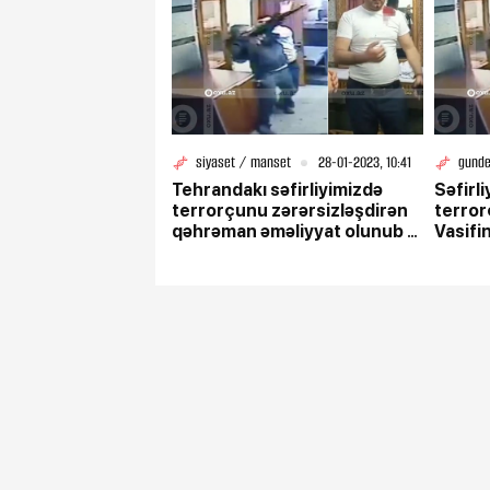
siyaset / manset
28-01-2023, 10:41
gund
Tehrandakı səfirliyimizdə
Səfirl
terrorçunu zərərsizləşdirən
terror
qəhrəman əməliyyat olunub -
Vasifi
VİDEO
ilk gö