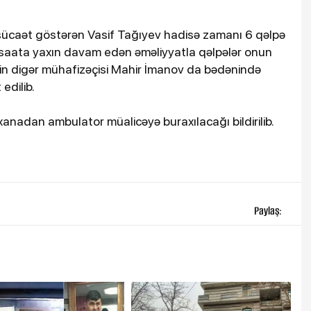
 şücaət göstərən Vasif Tağıyev hadisə zamanı 6 qəlpə
 5 saata yaxın davam edən əməliyyatla qəlpələr onun
iyin digər mühafizəçisi Mahir İmanov da bədənində
edilib.
əxanadan ambulator müalicəyə buraxılacağı bildirilib.
Paylaş: