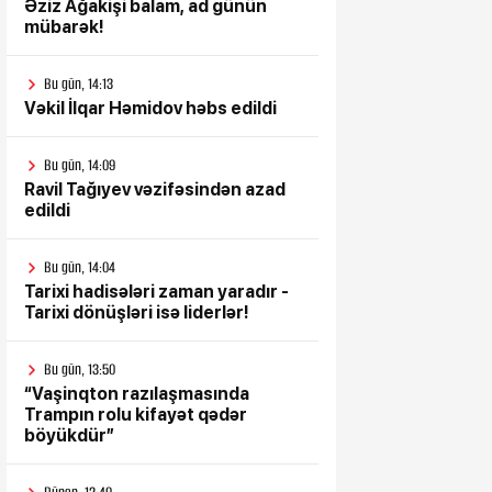
Əziz Ağakişi balam, ad günün
mübarək!
Bu gün, 14:13
Vəkil İlqar Həmidov həbs edildi
Bu gün, 14:09
Ravil Tağıyev vəzifəsindən azad
edildi
Bu gün, 14:04
Tarixi hadisələri zaman yaradır -
Tarixi dönüşləri isə liderlər!
Bu gün, 13:50
“Vaşinqton razılaşmasında
Trampın rolu kifayət qədər
böyükdür”