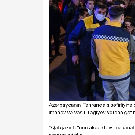
Azərbaycanın Tehrandakı səfirliyinə q
İmanov və Vasif Tağıyev vətənə gətiri
“Qafqazinfo”nun əldə etdiyi məlumata
xəsarətləri alıb.