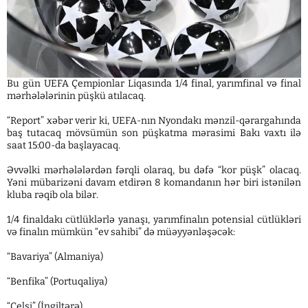
Bu gün UEFA Çempionlar Liqasında 1/4 final, yarımfinal və final
mərhələlərinin püşkü atılacaq.
“Report” xəbər verir ki, UEFA-nın Nyondakı mənzil-qərargahında
baş tutacaq mövsümün son püşkatma mərasimi Bakı vaxtı ilə
saat 15:00-da başlayacaq.
Əvvəlki mərhələlərdən fərqli olaraq, bu dəfə “kor püşk” olacaq.
Yəni mübarizəni davam etdirən 8 komandanın hər biri istənilən
kluba rəqib ola bilər.
1/4 finaldakı cütlüklərlə yanaşı, yarımfinalın potensial cütlükləri
və finalın mümkün “ev sahibi” də müəyyənləşəcək:
“Bavariya” (Almaniya)
“Benfika” (Portuqaliya)
“Çelsi” (İngiltərə)