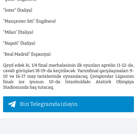
“İnter” (İtaliya)
“Mançester Siti” (İngiltərə)
“Milan” (İtaliya)
“Napoli” (İtaliya)
“Real Madrid” (İspaniya).
Qeyd edək ki, 1/4 final mərhələsinin ilk oyunları aprelin 11-12-də,
cavab görüşləri 18-19-da keçiriləcək. Yarımfinal qarşılaşmaları 9-
10 və 16-17 may tarixlərində oynanılacaq. Çempionlar Liqasının
finalı isə iyunun 10-da İstanbuldakı Atatürk Olimpiya
Stadionunda baş tutacaq.
Bizi Telegramda izləyin