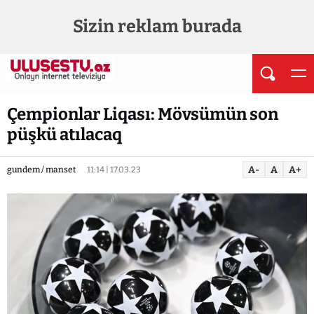
Sizin reklam burada
Çempionlar Liqası: Mövsümün son
püşkü atılacaq
A-
A
A+
gundem / manset
11:14 | 17.03.23