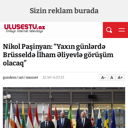
Sizin reklam burada
Nikol Paşinyan: “Yaxın günlərdə
Brüsseldə İlham Əliyevlə görüşüm
olacaq”
A-
A
A+
gundem / ust / manset
12:34 | 6.07.23