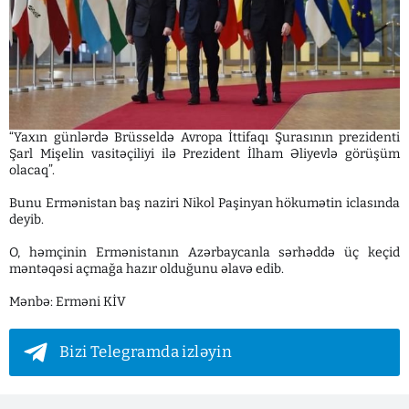
“Yaxın günlərdə Brüsseldə Avropa İttifaqı Şurasının prezidenti
Şarl Mişelin vasitəçiliyi ilə Prezident İlham Əliyevlə görüşüm
olacaq”.
Bunu Ermənistan baş naziri Nikol Paşinyan hökumətin iclasında
deyib.
O, həmçinin Ermənistanın Azərbaycanla sərhəddə üç keçid
məntəqəsi açmağa hazır olduğunu əlavə edib.
Mənbə: Erməni KİV
Bizi Telegramda izləyin