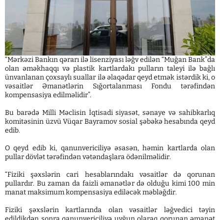
“Mərkəzi Bankın qərarı ilə lisenziyası ləğv edilən “Muğan Bank”da
olan əməkhaqqı və plastik kartlardakı pulların taleyi ilə bağlı
ünvanlanan çoxsaylı suallar ilə əlaqədar qeyd etmək istərdik ki, o
vəsaitlər Əmanətlərin Sığortalanması Fondu tərəfindən
kompensasiya edilməlidir”.
Bu barədə Milli Məclisin İqtisadi siyasət, sənaye və sahibkarlıq
komitəsinin üzvü Vüqar Bayramov sosial şəbəkə hesabında qeyd
edib.
O qeyd edib ki, qanunvericiliyə əsasən, həmin kartlarda olan
pullar dövlət tərəfindən vətəndaşlara ödənilməlidir.
“Fiziki şəxslərin cari hesablarındakı vəsaitlər də qorunan
pullardır. Bu zaman da faizli əmanətlər də olduğu kimi 100 min
manat maksimum kompensasiya ediləcək məbləğdir.
Fiziki şəxslərin kartlarında olan vəsaitlər ləğvedici təyin
edildikdən sonra qanunvericiliyə uyğun olaraq qorunan əmanət