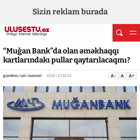
Sizin reklam burada
“Muğan Bank”da olan əməkhaqqı
kartlarındakı pullar qaytarılacaqmı?
A-
A
A+
gundem / ust / manset
11:00 | 27.10.23