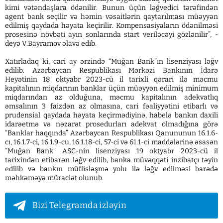
kimi vətəndaşlara ödənilir. Bunun üçün ləğvedici tərəfindən
agent bank seçilir və həmin vəsaitlərin qaytarılması müəyyən
edilmiş qaydada həyata keçirilir. Kompensasiyaların ödənilməsi
prosesinə növbəti ayın sonlarında start veriləcəyi gözlənilir”, -
deyə V.Bayramov əlavə edib.
Xatırladaq ki, cari ay ərzində “Muğan Bank”ın lisenziyası ləğv
edilib. Azərbaycan Respublikası Mərkəzi Bankının İdarə
Heyətinin 18 oktyabr 2023-cü il tarixli qərarı ilə məcmu
kapitalının miqdarının banklar üçün müəyyən edilmiş minimum
miqdarından az olduğuna, məcmu kapitalının adekvatlıq
əmsalının 3 faizdən az olmasına, cari fəaliyyətini etibarlı və
prudensial qaydada həyata keçirmədiyinə, habelə bankın daxili
idarəetmə və nəzarət prosedurları adekvat olmadığına görə
“Banklar haqqında” Azərbaycan Respublikası Qanununun 16.1.6-
cı, 16.1.7-ci, 16.1.9-cu, 16.1.18-ci, 57-ci və 61.1-ci maddələrinə əsasən
“Muğan Bank” ASC-nin lisenziyası 19 oktyabr 2023-cü il
tarixindən etibarən ləğv edilib, banka müvəqqəti inzibatçı təyin
edilib və bankın müflisləşmə yolu ilə ləğv edilməsi barədə
məhkəməyə müraciət olunub.
Bizi Telegramda izləyin