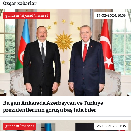
Oxşar xəbərlər
gundem / siyaset / manset
19-02-2024, 10:59
Bu gün Ankarada Azərbaycan və Türkiyə
prezidentlərinin görüşü baş tuta bilər
gundem / manset
26-03-2023, 11:35