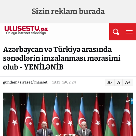
Sizin reklam burada
Azərbaycan və Türkiyə arasında
sənədlərin imzalanması mərasimi
olub - YENİLƏNİB
A-
A
A+
gundem / siyaset / manset
18:11 | 19.02.24