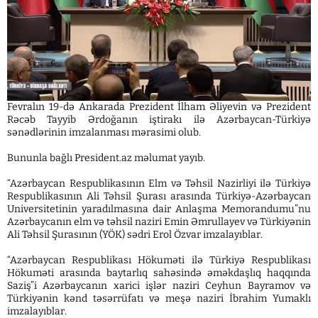
Fevralın 19-də Ankarada Prezident İlham Əliyevin və Prezident
Rəcəb Tayyib Ərdoğanın iştirakı ilə Azərbaycan-Türkiyə
sənədlərinin imzalanması mərasimi olub.
Bununla bağlı President.az məlumat yayıb.
“Azərbaycan Respublikasının Elm və Təhsil Nazirliyi ilə Türkiyə
Respublikasının Ali Təhsil Şurası arasında Türkiyə-Azərbaycan
Universitetinin yaradılmasına dair Anlaşma Memorandumu”nu
Azərbaycanın elm və təhsil naziri Emin Əmrullayev və Türkiyənin
Ali Təhsil Şurasının (YÖK) sədri Erol Özvar imzalayıblar.
“Azərbaycan Respublikası Hökuməti ilə Türkiyə Respublikası
Hökuməti arasında baytarlıq sahəsində əməkdaşlıq haqqında
Saziş”i Azərbaycanın xarici işlər naziri Ceyhun Bayramov və
Türkiyənin kənd təsərrüfatı və meşə naziri İbrahim Yumaklı
imzalayıblar.