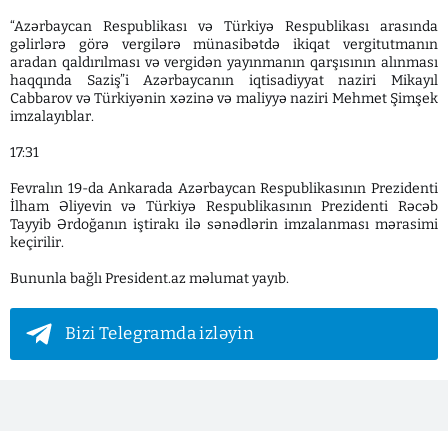
“Azərbaycan Respublikası və Türkiyə Respublikası arasında
gəlirlərə görə vergilərə münasibətdə ikiqat vergitutmanın
aradan qaldırılması və vergidən yayınmanın qarşısının alınması
haqqında Saziş”i Azərbaycanın iqtisadiyyat naziri Mikayıl
Cabbarov və Türkiyənin xəzinə və maliyyə naziri Mehmet Şimşek
imzalayıblar.
17:31
Fevralın 19-da Ankarada Azərbaycan Respublikasının Prezidenti
İlham Əliyevin və Türkiyə Respublikasının Prezidenti Rəcəb
Tayyib Ərdoğanın iştirakı ilə sənədlərin imzalanması mərasimi
keçirilir.
Bununla bağlı President.az məlumat yayıb.
Bizi Telegramda izləyin