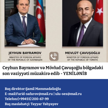
Ceyhun Bayramov və Mövlud Çavuşoğlu bölgədəki
son vəziyyəti müzakirə edib - YENİLƏNİB
Baş direktor:Şamil Məmmədəlioğlu
E-mail:
Farid-safarov@mail.ru
|
ulu-ses@mail.ru
Telefon:(+99455) 200-67-99
Baş məsləhətçi: Təyyar Yəhyayev