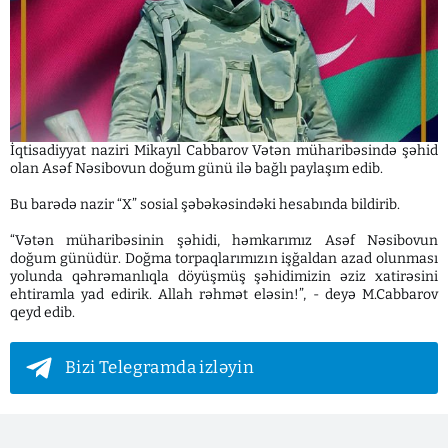
İqtisadiyyat naziri Mikayıl Cabbarov Vətən müharibəsində şəhid
olan Asəf Nəsibovun doğum günü ilə bağlı paylaşım edib.
Bu barədə nazir “X” sosial şəbəkəsindəki hesabında bildirib.
“Vətən müharibəsinin şəhidi, həmkarımız Asəf Nəsibovun
doğum günüdür. Doğma torpaqlarımızın işğaldan azad olunması
yolunda qəhrəmanlıqla döyüşmüş şəhidimizin əziz xatirəsini
ehtiramla yad edirik. Allah rəhmət eləsin!”, - deyə M.Cabbarov
qeyd edib.
Bizi Telegramda izləyin