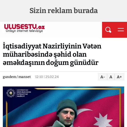
Sizin reklam burada
İqtisadiyyat Nazirliyinin Vətən
müharibəsində şəhid olan
əməkdaşının doğum günüdür
A-
A
A+
gundem / manset
12:10 | 25.02.24