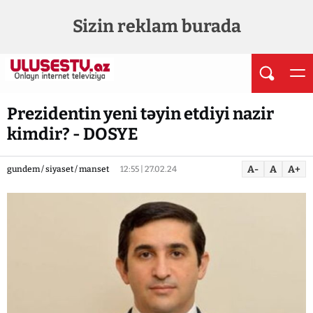
Sizin reklam burada
Prezidentin yeni təyin etdiyi nazir
kimdir? - DOSYE
A-
A
A+
gundem / siyaset / manset
12:55 | 27.02.24