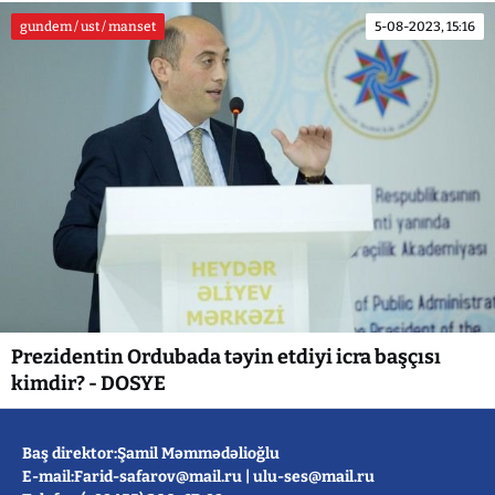
gundem / ust / manset
5-08-2023, 15:16
Prezidentin Ordubada təyin etdiyi icra başçısı
kimdir? - DOSYE
Baş direktor:Şamil Məmmədəlioğlu
E-mail:
Farid-safarov@mail.ru
|
ulu-ses@mail.ru