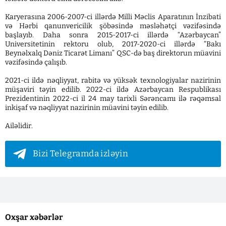
Karyerasına 2006-2007-ci illərdə Milli Məclis Aparatının İnzibati
və Hərbi qanunvericilik şöbəsində məsləhətçi vəzifəsində
başlayıb. Daha sonra 2015-2017-ci illərdə “Azərbaycan”
Universitetinin rektoru olub, 2017-2020-ci illərdə “Bakı
Beynəlxalq Dəniz Ticarət Limanı” QSC-də baş direktorun müavini
vəzifəsində çalışıb.
2021-ci ildə nəqliyyat, rabitə və yüksək texnologiyalar nazirinin
müşaviri təyin edilib. 2022-ci ildə Azərbaycan Respublikası
Prezidentinin 2022-ci il 24 may tarixli Sərəncamı ilə rəqəmsal
inkişaf və nəqliyyat nazirinin müavini təyin edilib.
Ailəlidir.
Bizi Telegramda izləyin
Oxşar xəbərlər