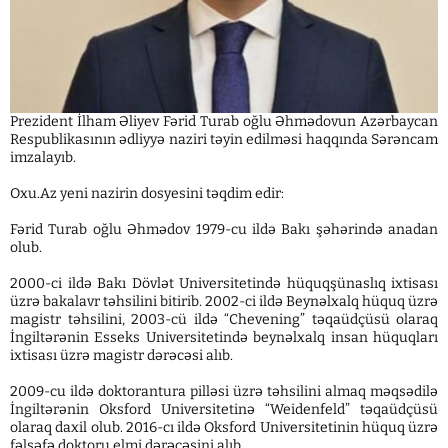
Prezident İlham Əliyev Fərid Turab oğlu Əhmədovun Azərbaycan
Respublikasının ədliyyə naziri təyin edilməsi haqqında Sərəncam
imzalayıb.
Oxu.Az yeni nazirin dosyesini təqdim edir:
Fərid Turab oğlu Əhmədov 1979-cu ildə Bakı şəhərində anadan
olub.
2000-ci ildə Bakı Dövlət Universitetində hüquqşünaslıq ixtisası
üzrə bakalavr təhsilini bitirib. 2002-ci ildə Beynəlxalq hüquq üzrə
magistr təhsilini, 2003-cü ildə “Chevening” təqaüdçüsü olaraq
İngiltərənin Esseks Universitetində beynəlxalq insan hüquqları
ixtisası üzrə magistr dərəcəsi alıb.
2009-cu ildə doktorantura pilləsi üzrə təhsilini almaq məqsədilə
İngiltərənin Oksford Universitetinə “Weidenfeld” təqaüdçüsü
olaraq daxil olub. 2016-cı ildə Oksford Universitetinin hüquq üzrə
fəlsəfə doktoru elmi dərəcəsini alıb.