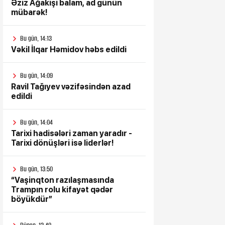
Əziz Ağakişi balam, ad günün
mübarək!
Bu gün, 14:13
Vəkil İlqar Həmidov həbs edildi
Bu gün, 14:09
Ravil Tağıyev vəzifəsindən azad
edildi
Bu gün, 14:04
Tarixi hadisələri zaman yaradır -
Tarixi dönüşləri isə liderlər!
Bu gün, 13:50
“Vaşinqton razılaşmasında
Trampın rolu kifayət qədər
böyükdür”