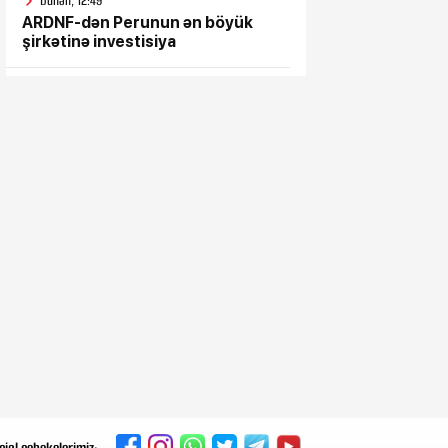
Dünən, 12:49
ARDNF-dən Perunun ən böyük
şirkətinə investisiya
Dünən, 12:45
Üçtərəfli müdafiə sazişi
imzalayacaqlar
Dünən, 12:01
Baş Prokurorluq ər-arvadın
dəhşətli ölümü ilə bağlı -
Məlumat yaydı
Dünən, 11:40
Dəqiqədə 700 min dollardan çox
qazanıblar…
Dünən, 11:24
Husilər Səudiyyə Ərəbistanını
vurdu - Yaralılar var