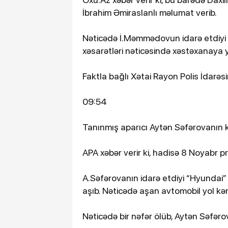
İbrahim Əmiraslanlı məlumat verib.
Nəticədə İ.Məmmədovun idarə etdiyi 
xəsarətləri nəticəsində xəstəxanaya ye
Faktla bağlı Xətai Rayon Polis İdarəs
09:54
Tanınmış aparıcı Aytən Səfərovanın ke
APA xəbər verir ki, hadisə 8 Noyabr p
A.Səfərovanın idarə etdiyi “Hyundai”
aşıb. Nəticədə aşan avtomobil yol kən
Nəticədə bir nəfər ölüb, Aytən Səfəro