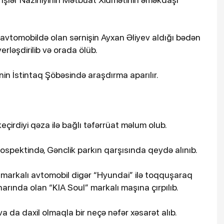
avtomobildə olan sərnişin Ayxan Əliyev aldığı bədən
rləşdirilib və orada ölüb.
inin İstintaq Şöbəsində araşdırma aparılır.
çirdiyi qəza ilə bağlı təfərrüat məlum olub.
rospektində, Gənclik parkın qarşısında qeydə alınıb.
 markalı avtomobil digər “Hyundai” ilə toqquşaraq
arında olan “KIA Soul” markalı maşına çırpılıb.
va da daxil olmaqla bir neçə nəfər xəsarət alıb.