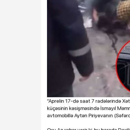
“Aprelin 17-də saat 7 radələrində Xə
küçəsinin kəsişməsində İsmayıl Məmm
avtomobillə Aytən Piriyevanın (Səfər
Oxu.Az xəbər verir ki, bu barədə Daxil