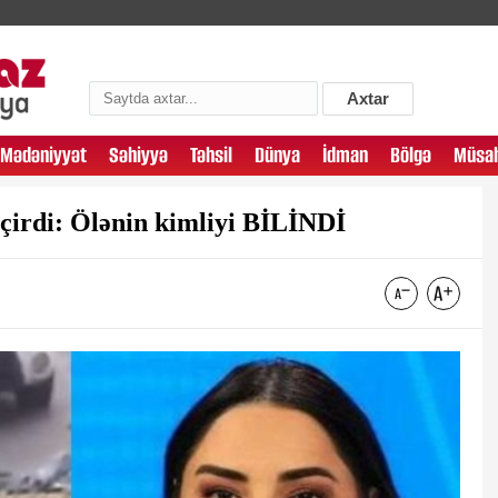
Axtar
Mədəniyyət
Səhiyyə
Təhsil
Dünya
İdman
Bölgə
Müsah
eçirdi: Ölənin kimliyi BİLİNDİ