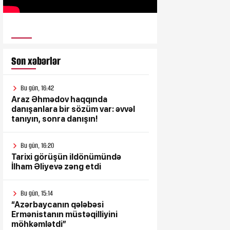
ULUSƏS TV
Son xəbərlər
Bu gün, 16:42
Araz Əhmədov haqqında
danışanlara bir sözüm var: əvvəl
tanıyın, sonra danışın!
Bu gün, 16:20
Tarixi görüşün ildönümündə
İlham Əliyevə zəng etdi
Bu gün, 15:14
“Azərbaycanın qələbəsi
Ermənistanın müstəqilliyini
möhkəmlətdi”