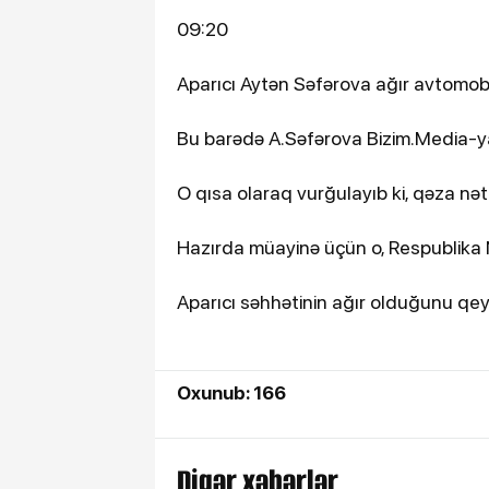
09:20
Aparıcı Aytən Səfərova ağır avtomob
Bu barədə A.Səfərova Bizim.Media-ya
O qısa olaraq vurğulayıb ki, qəza nəti
Hazırda müayinə üçün o, Respublika N
Aparıcı səhhətinin ağır olduğunu qey
Oxunub: 166
Digər xəbərlər