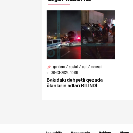
gundem / sosial / ust / manset
30-03-2024, 10:06
Bakıdakı dəhşətli qəzada
ölənlərin adları BİLİNDİ