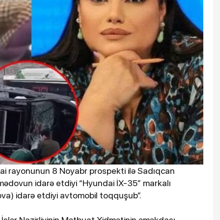
tai rayonunun 8 Noyabr prospekti ilə Sadıqcan
ədovun idarə etdiyi “Hyundai İX-35” markalı
ova) idarə etdiyi avtomobil toqquşub”.
i İşlər Nazirliyinin Mətbuat Xidmətinin əməkdaşı