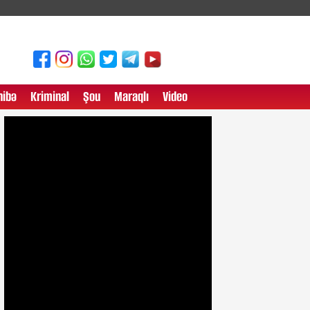
ibə
Kriminal
Şou
Maraqlı
Video