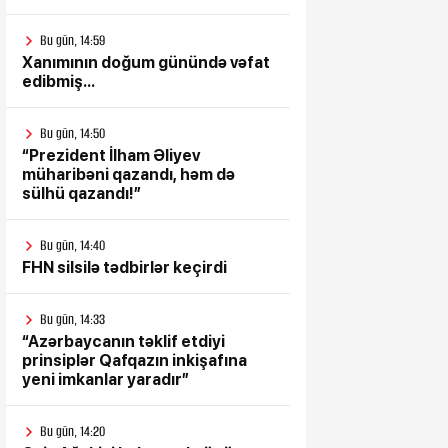
Bu gün, 14:59
Xanımının doğum günündə vəfat
edibmiş...
Bu gün, 14:50
“Prezident İlham Əliyev
müharibəni qazandı, həm də
sülhü qazandı!”
Bu gün, 14:40
FHN silsilə tədbirlər keçirdi
Bu gün, 14:33
“Azərbaycanın təklif etdiyi
prinsiplər Qafqazın inkişafına
yeni imkanlar yaradır”
Bu gün, 14:20