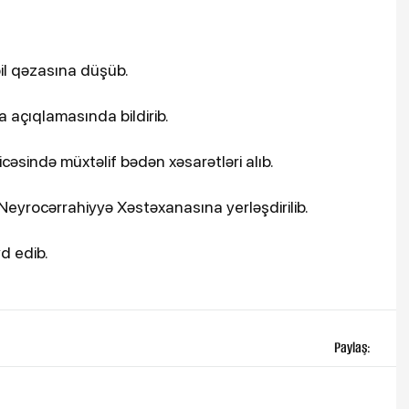
il qəzasına düşüb.
 açıqlamasında bildirib.
cəsində müxtəlif bədən xəsarətləri alıb.
eyrocərrahiyyə Xəstəxanasına yerləşdirilib.
d edib.
Paylaş: