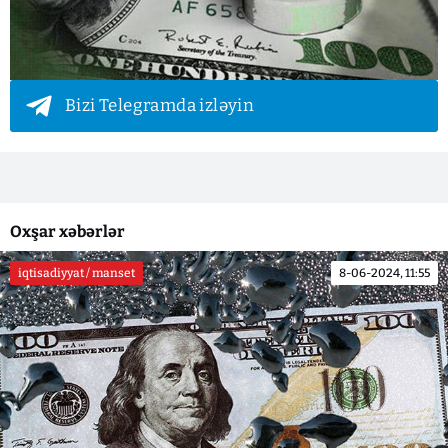
Bizi Telegramda izləyin
Oxşar xəbərlər
iqtisadiyyat / manset
8-06-2024, 11:55