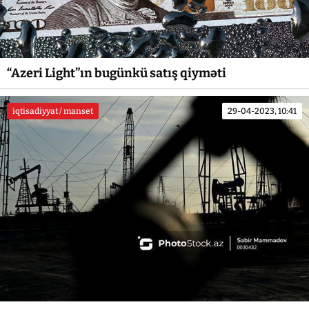
“Azeri Light”ın bugünkü satış qiyməti
iqtisadiyyat / manset
29-04-2023, 10:41