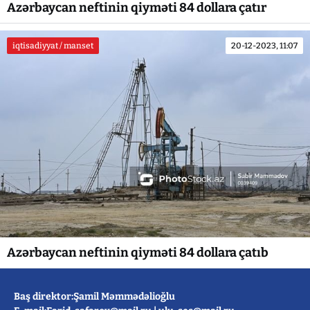
Azərbaycan neftinin qiyməti 84 dollara çatır
iqtisadiyyat / manset
20-12-2023, 11:07
Azərbaycan neftinin qiyməti 84 dollara çatıb
Baş direktor:Şamil Məmmədəlioğlu