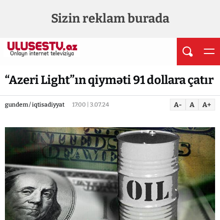
Sizin reklam burada
“Azeri Light”ın qiyməti 91 dollara çatır
A-
A
A+
gundem / iqtisadiyyat
17:00 | 3.07.24