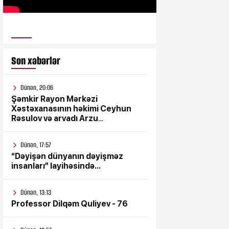
ULUSƏS TV
Son xəbərlər
Dünən, 20:06
Şəmkir Rayon Mərkəzi
Xəstəxanasının həkimi Ceyhun
Rəsulov və arvadı Arzu
Əskərovanın icra etdiyi mioma
əməliyyatından sonra qadının
Dünən, 17:57
ölümü ilə bağlı Şəmkir rayon
“Dəyişən dünyanın dəyişməz
prokrurluğunda araşdırma
insanları” layihəsində...
aparılır
Dünən, 13:13
Professor Dilqəm Quliyev - 76