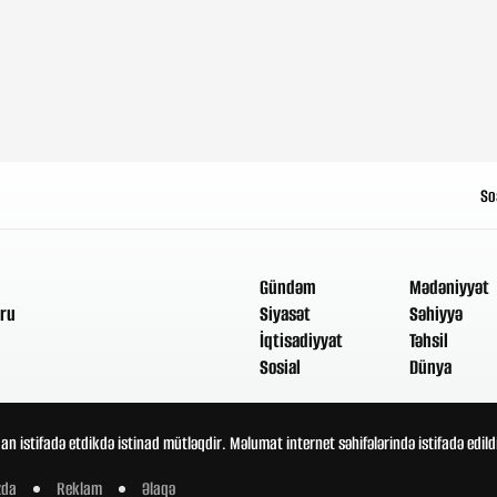
So
Gündəm
Mədəniyyət
ru
Siyasət
Səhiyyə
İqtisadiyyat
Təhsil
Sosial
Dünya
an istifadə etdikdə istinad mütləqdir. Məlumat internet səhifələrində istifadə edi
zda
Reklam
Əlaqə