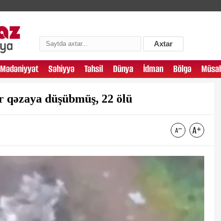
Axtar
Mədəniyyət
Səhiyyə
Təhsil
Dünya
İdman
Bölgə
Müsah
r qəzaya düşübmüş, 22 ölü