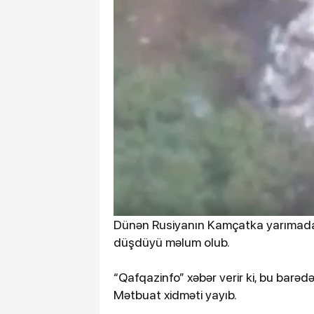
Dünən Rusiyanın Kamçatka yarımadas
düşdüyü məlum olub.
“Qafqazinfo” xəbər verir ki, bu barəd
Mətbuat xidməti yayıb.