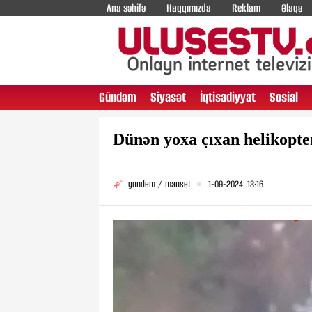
Ana səhifə
Haqqımızda
Reklam
Əlaqə
Gündəm
Siyasət
İqtisadiyyat
Sosial
Dünən yoxa çıxan helikopte
gundem / manset
1-09-2024, 13:16