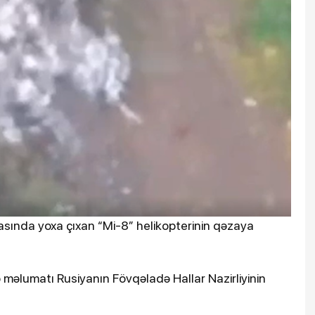
ında yoxa çıxan “Mi-8” helikopterinin qəzaya
ə məlumatı Rusiyanın Fövqəladə Hallar Nazirliyinin