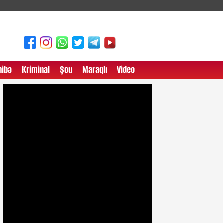
ibə
Kriminal
Şou
Maraqlı
Video