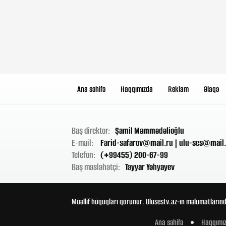
Ana səhifə
Haqqımızda
Reklam
Əlaqə
Baş direktor:
Şamil Məmmədəlioğlu
E-mail:
Farid-safarov@mail.ru
|
ulu-ses@mail.
Telefon:
(+99455) 200-67-99
Baş məsləhətçi:
Təyyar Yəhyayev
Müəllif hüquqları qorunur. Ulusestv.az-ın məlumatlarınd
Ana səhifə
Haqqımı