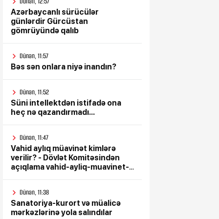
Dünən, 12:57
Azərbaycanlı sürücülər
günlərdir Gürcüstan
gömrüyündə qalıb
Dünən, 11:57
Bəs sən onlara niyə inandın?
Dünən, 11:52
Süni intellektdən istifadə ona
heç nə qazandırmadı...
Dünən, 11:47
Vahid aylıq müavinət kimlərə
verilir? - Dövlət Komitəsindən
açıqlama vahid-ayliq-muavinet-
kimlere-verilir
Dünən, 11:38
Sanatoriya-kurort və müalicə
mərkəzlərinə yola salındılar