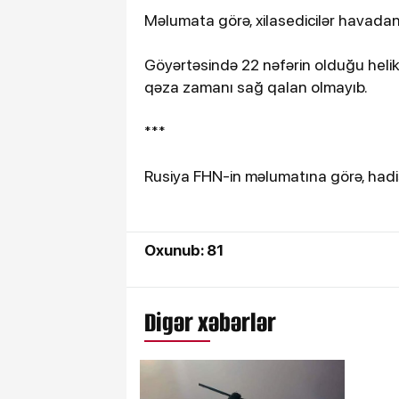
Məlumata görə, xilasedicilər havadan
Göyərtəsində 22 nəfərin olduğu helikop
qəza zamanı sağ qalan olmayıb.
***
Rusiya FHN-in məlumatına görə, hadisə
Oxunub: 81
Digər xəbərlər