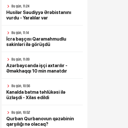
Bu gün, 11:24
Husilər Səudiyyə Ərəbistanını
vurdu - Yaralılar var
Bu gün, 11:14
İcra başçısı Qaramahmudlu
sakinləri ilə görüşdü
Bu gün, 11:09
Azərbaycanda işçi axtarılır -
Əməkhaqqı 10 min manatdır
Bu gün, 10:56
Kanalda batma təhlükəsi ilə
üzləşdi - Xilas edildi
Bu gün, 10:52
Qurban Qurbanovun qəzəbinin
qarşılığı nə olacaq?