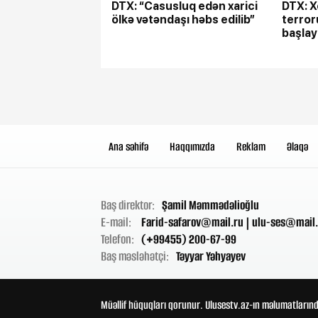
DTX: “Casusluq edən xarici
DTX: X
ölkə vətəndaşı həbs edilib”
terroru
başlay
Ana səhifə
Haqqımızda
Reklam
Əlaqə
Baş direktor:
Şamil Məmmədəlioğlu
E-mail:
Farid-safarov@mail.ru
|
ulu-ses@mail.
Telefon:
(+99455) 200-67-99
Baş məsləhətçi:
Təyyar Yəhyayev
Müəllif hüquqları qorunur. Ulusestv.az-ın məlumatlarınd