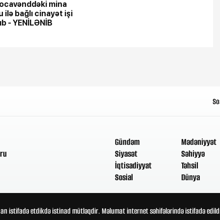
ocavənddəki mina
 ilə bağlı cinayət işi
ıb - YENİLƏNİB
So
Gündəm
Mədəniyyət
ru
Siyasət
Səhiyyə
İqtisadiyyat
Təhsil
Sosial
Dünya
an istifadə etdikdə istinad mütləqdir. Məlumat internet səhifələrində istifadə edi