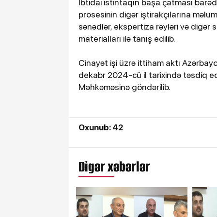
İbtidai istintaqın başa çatması barə
prosesinin digər iştirakçılarına məluma
sənədlər, ekspertiza rəyləri və digər 
materialları ilə tanış edilib.
Cinayət işi üzrə ittiham aktı Azərba
dekabr 2024-cü il tarixində təsdiq ed
Məhkəməsinə göndərilib.
Oxunub: 42
Digər xəbərlər