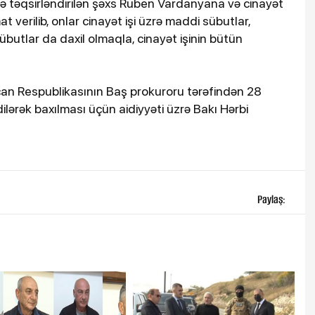
də təqsirləndirilən şəxs Ruben Vardanyana və cinayət
t verilib, onlar cinayət işi üzrə maddi sübutlar,
sübutlar da daxil olmaqla, cinayət işinin bütün
ycan Respublikasının Baş prokuroru tərəfindən 28
ilərək baxılması üçün aidiyyəti üzrə Bakı Hərbi
Paylaş: