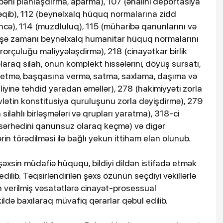
əni planlaşdırma, aparma), 107 (əhalini deportasiya
əqib), 112 (beynəlxalq hüquq normalarına zidd
cə), 114 (muzdluluq), 115 (müharibə qanunlarını və
aqişə zamanı beynəlxalq humanitar hüquq normalarını
rorçuluğu maliyyələşdirmə), 218 (cinayətkar birlik
araq silah, onun komplekt hissələrini, döyüş sursatı,
ə etmə, başqasına vermə, satma, saxlama, daşıma və
liyinə təhdid yaradan əməllər), 278 (hakimiyyəti zorla
vlətin konstitusiya quruluşunu zorla dəyişdirmə), 279
ilahlı birləşmələri və qrupları yaratma), 318-ci
sərhədini qanunsuz olaraq keçmə) və digər
n törədilməsi ilə bağlı yekun ittiham elan olunub.
şəxsin müdafiə hüququ, bildiyi dildən istifadə etmək
ilib. Təqsirləndirilən şəxs özünün seçdiyi vəkillərlə
dən verilmiş vəsatətlərə cinayət-prosessual
ildə baxılaraq müvafiq qərarlar qəbul edilib.