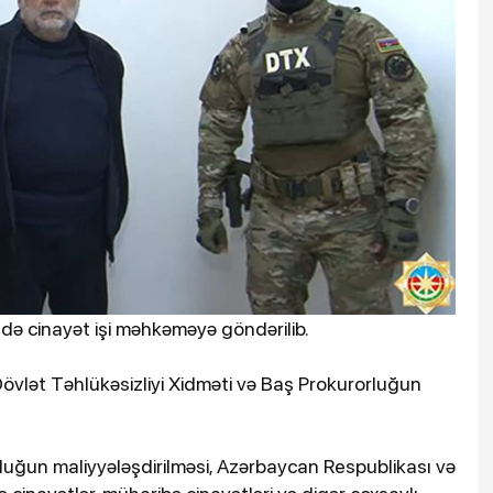
ə cinayət işi məhkəməyə göndərilib.
Dövlət Təhlükəsizliyi Xidməti və Baş Prokurorluğun
luğun maliyyələşdirilməsi, Azərbaycan Respublikası və