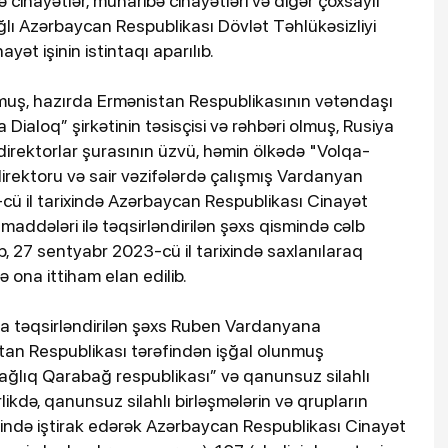
ə cinayətlər, müharibə cinayətləri və digər çoxsaylı
bağlı Azərbaycan Respublikası Dövlət Təhlükəsizliyi
yət işinin istintaqı aparılıb.
muş, hazırda Ermənistan Respublikasının vətəndaşı
Dialoq” şirkətinin təsisçisi və rəhbəri olmuş, Rusiya
rektorlar şurasının üzvü, həmin ölkədə "Volqa-
irektoru və sair vəzifələrdə çalışmış Vardanyan
ü il tarixində Azərbaycan Respublikası Cinayət
maddələri ilə təqsirləndirilən şəxs qismində cəlb
b, 27 sentyabr 2023-cü il tarixində saxlanılaraq
də ona ittiham elan edilib.
a təqsirləndirilən şəxs Ruben Vardanyana
an Respublikası tərəfindən işğal olunmuş
ağlıq Qarabağ respublikası” və qanunsuz silahlı
likdə, qanunsuz silahlı birləşmələrin və qrupların
ilində iştirak edərək Azərbaycan Respublikası Cinayət