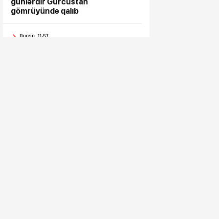
günlərdir Gürcüstan
gömrüyündə qalıb
Dünən, 11:57
Bəs sən onlara niyə inandın?
Dünən, 11:52
Süni intellektdən istifadə ona
heç nə qazandırmadı...
Dünən, 11:47
Vahid aylıq müavinət kimlərə
verilir? - Dövlət Komitəsindən
açıqlama vahid-ayliq-muavinet-
kimlere-verilir
Dünən, 11:38
Sanatoriya-kurort və müalicə
mərkəzlərinə yola salındılar
Dünən, 11:32