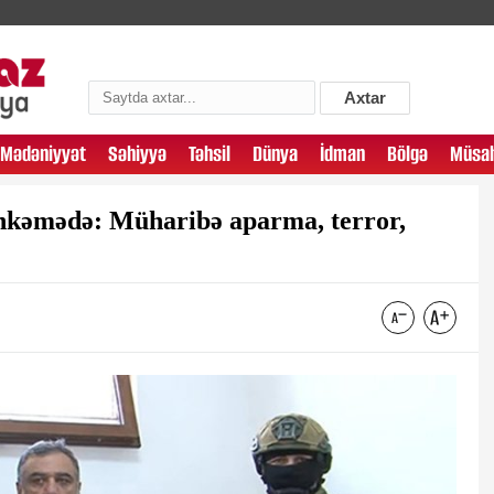
Axtar
Mədəniyyət
Səhiyyə
Təhsil
Dünya
İdman
Bölgə
Müsah
əhkəmədə: Müharibə aparma, terror,