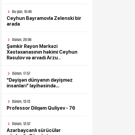
Bu gün, 10:46
Ceyhun Bayramovla Zelenski bir
arada
Dünən, 20:06
Şəmkir Rayon Mərkəzi
Xəstəxanasının həkimi Ceyhun
Rəsulov və arvadı Arzu
Əskərovanın icra etdiyi mioma
əməliyyatından sonra qadının
Dünən, 17:57
ölümü ilə bağlı Şəmkir rayon
“Dəyişən dünyanın dəyişməz
prokrurluğunda araşdırma
insanları” layihəsində...
aparılır
Dünən, 13:13
Professor Dilqəm Quliyev - 76
Dünən, 12:57
Azərbaycanlı sürücülər