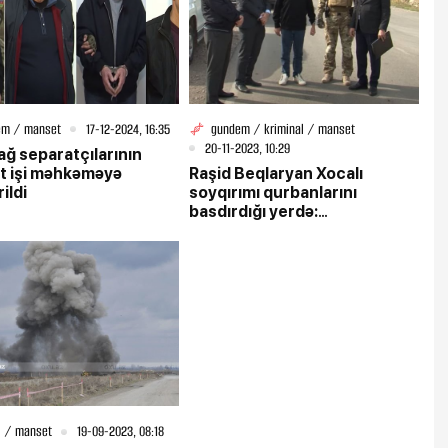
em / manset
17-12-2024, 16:35
gundem / kriminal / manset
20-11-2023, 10:29
ğ separatçılarının
t işi məhkəməyə
Raşid Beqlaryan Xocalı
ildi
soyqırımı qurbanlarını
basdırdığı yerdə:
Terrorçunun etirafları
l / manset
19-09-2023, 08:18