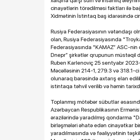
xalqına qarşı sülh və insanlıq əleyhin
cinayətlərin törədilməsi faktları ilə 
Xidmətinin İstintaq baş idarəsində cina
Rusiya Federasiyasının vətəndaşı ol
olan, Rusiya Federasiyasında "Troyka 
Federasiyasında "KAMAZ” ASC-nin di
Dnepr” şirkətlər qrupunun müstəqil d
Ruben Karlenoviç 25 sentyabr 2023-c
Məcəlləsinin 214-1, 279.3 və 318.1-ci 
olunaraq barəsində axtarış elan edili
istintaqa təhvil verilib və həmin tarix
Toplanmış mötəbər sübutlar əsasınd
Azərbaycan Respublikasının Ermənist
ərazilərində yaradılmış qondarma "D
birləşmələri əhatə edən cinayətkar bir
yaradılmasında və fəaliyyətinin təşk