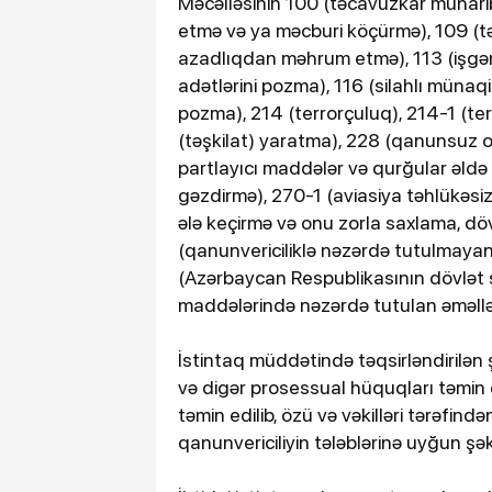
Məcəlləsinin 100 (təcavüzkar müharib
etmə və ya məcburi köçürmə), 109 (t
azadlıqdan məhrum etmə), 113 (işgən
adətlərini pozma), 116 (silahlı mün
pozma), 214 (terrorçuluq), 214-1 (ter
(təşkilat) yaratma), 228 (qanunsuz ol
partlayıcı maddələr və qurğular əld
gəzdirmə), 270-1 (aviasiya təhlükəsiz
ələ keçirmə və onu zorla saxlama, dö
(qanunvericiliklə nəzərdə tutulmayan s
(Azərbaycan Respublikasının dövlət 
maddələrində nəzərdə tutulan əməlləri
İstintaq müddətində təqsirləndirilən 
və digər prosessual hüquqları təmin ed
təmin edilib, özü və vəkilləri tərəfin
qanunvericiliyin tələblərinə uyğun şək