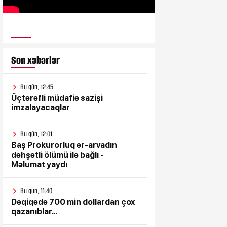
ULUSƏS TV
Son xəbərlər
Bu gün, 12:45
Üçtərəfli müdafiə sazişi
imzalayacaqlar
Bu gün, 12:01
Baş Prokurorluq ər-arvadın
dəhşətli ölümü ilə bağlı -
Məlumat yaydı
Bu gün, 11:40
Dəqiqədə 700 min dollardan çox
qazanıblar…