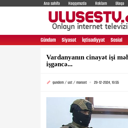
Ana səhifə
Haqqımızda
Reklam
Əlaqə
Gündəm
Siyasət
İqtisadiyyat
Sosial
Vardanyanın cinayət işi m
işgəncə...
gundem / ust / manset
29-12-2024, 10:55