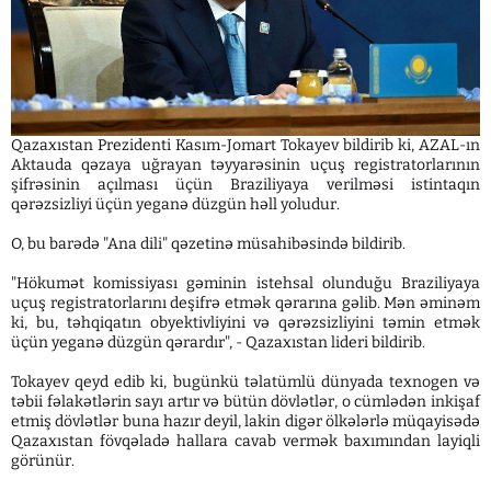
Qazaxıstan Prezidenti Kasım-Jomart Tokayev bildirib ki, AZAL-ın
Aktauda qəzaya uğrayan təyyarəsinin uçuş registratorlarının
şifrəsinin açılması üçün Braziliyaya verilməsi istintaqın
qərəzsizliyi üçün yeganə düzgün həll yoludur.
O, bu barədə "Ana dili" qəzetinə müsahibəsində bildirib.
"Hökumət komissiyası gəminin istehsal olunduğu Braziliyaya
uçuş registratorlarını deşifrə etmək qərarına gəlib. Mən əminəm
ki, bu, təhqiqatın obyektivliyini və qərəzsizliyini təmin etmək
üçün yeganə düzgün qərardır", - Qazaxıstan lideri bildirib.
Tokayev qeyd edib ki, bugünkü təlatümlü dünyada texnogen və
təbii fəlakətlərin sayı artır və bütün dövlətlər, o cümlədən inkişaf
etmiş dövlətlər buna hazır deyil, lakin digər ölkələrlə müqayisədə
Qazaxıstan fövqəladə hallara cavab vermək baxımından layiqli
görünür.