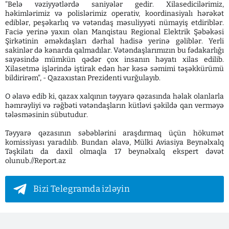
"Belə vəziyyətlərdə saniyələr gedir. Xilasedicilərimiz,
həkimlərimiz və polislərimiz operativ, koordinasiyalı hərəkət
ediblər, peşəkarlıq və vətəndaş məsuliyyəti nümayiş etdiriblər.
Faciə yerinə yaxın olan Manqistau Regional Elektrik Şəbəkəsi
Şirkətinin əməkdaşları dərhal hadisə yerinə gəliblər. Yerli
sakinlər də kənarda qalmadılar. Vətəndaşlarımızın bu fədakarlığı
sayəsində mümkün qədər çox insanın həyatı xilas edilib.
Xilasetmə işlərində iştirak edən hər kəsə səmimi təşəkkürümü
bildirirəm", - Qazaxıstan Prezidenti vurğulayıb.
O əlavə edib ki, qazax xalqının təyyarə qəzasında həlak olanlarla
həmrəyliyi və rəğbəti vətəndaşların kütləvi şəkildə qan verməyə
tələsməsinin sübutudur.
Təyyarə qəzasının səbəblərini araşdırmaq üçün hökumət
komissiyası yaradılıb. Bundan əlavə, Mülki Aviasiya Beynəlxalq
Təşkilatı da daxil olmaqla 17 beynəlxalq ekspert dəvət
olunub.//Report.az
Bizi Telegramda izləyin