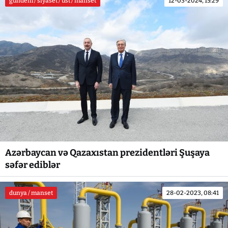
gundem / siyaset / ust / manset
12-03-2024, 15:29
Azərbaycan və Qazaxıstan prezidentləri Şuşaya
səfər ediblər
dunya / manset
28-02-2023, 08:41