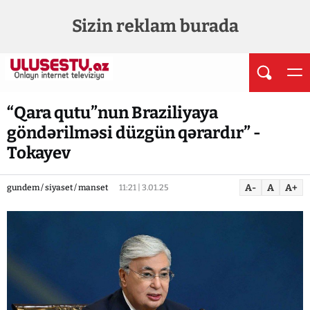
Sizin reklam burada
“Qara qutu”nun Braziliyaya
göndərilməsi düzgün qərardır” -
Tokayev
A-
A
A+
gundem / siyaset / manset
11:21 | 3.01.25