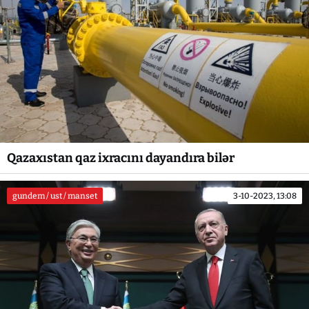
Qazaxıstan qaz ixracını dayandıra bilər
gundem / ust / manset
3-10-2023, 13:08