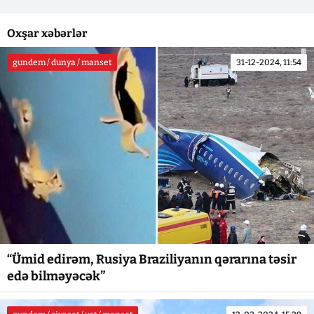
Oxşar xəbərlər
gundem / dunya / manset
31-12-2024, 11:54
“Ümid edirəm, Rusiya Braziliyanın qərarına təsir
edə bilməyəcək”