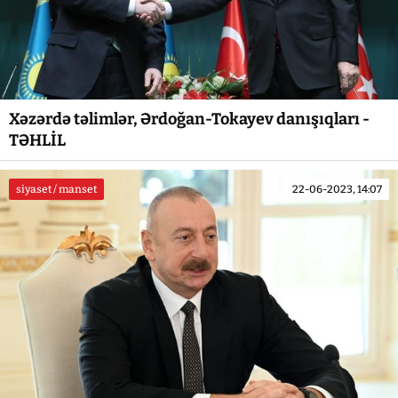
Xəzərdə təlimlər, Ərdoğan-Tokayev danışıqları -
TƏHLİL
siyaset / manset
22-06-2023, 14:07