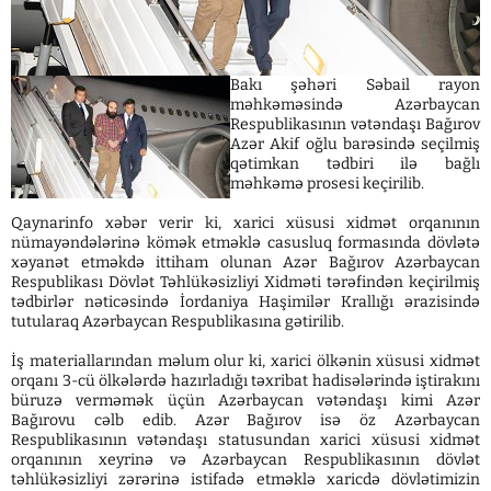
Bakı şəhəri Səbail rayon
məhkəməsində Azərbaycan
Respublikasının vətəndaşı Bağırov
Azər Akif oğlu barəsində seçilmiş
qətimkan tədbiri ilə bağlı
məhkəmə prosesi keçirilib.
Qaynarinfo xəbər verir ki, xarici xüsusi xidmət orqanının
nümayəndələrinə kömək etməklə casusluq formasında dövlətə
xəyanət etməkdə ittiham olunan Azər Bağırov Azərbaycan
Respublikası Dövlət Təhlükəsizliyi Xidməti tərəfindən keçirilmiş
tədbirlər nəticəsində İordaniya Haşimilər Krallığı ərazisində
tutularaq Azərbaycan Respublikasına gətirilib.
İş materiallarından məlum olur ki, xarici ölkənin xüsusi xidmət
orqanı 3-cü ölkələrdə hazırladığı təxribat hadisələrində iştirakını
büruzə verməmək üçün Azərbaycan vətəndaşı kimi Azər
Bağırovu cəlb edib. Azər Bağırov isə öz Azərbaycan
Respublikasının vətəndaşı statusundan xarici xüsusi xidmət
orqanının xeyrinə və Azərbaycan Respublikasının dövlət
təhlükəsizliyi zərərinə istifadə etməklə xaricdə dövlətimizin