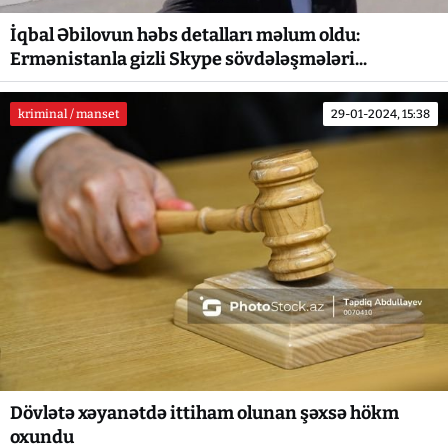
İqbal Əbilovun həbs detalları məlum oldu:
Ermənistanla gizli Skype sövdələşmələri...
kriminal / manset
29-01-2024, 15:38
Dövlətə xəyanətdə ittiham olunan şəxsə hökm
oxundu