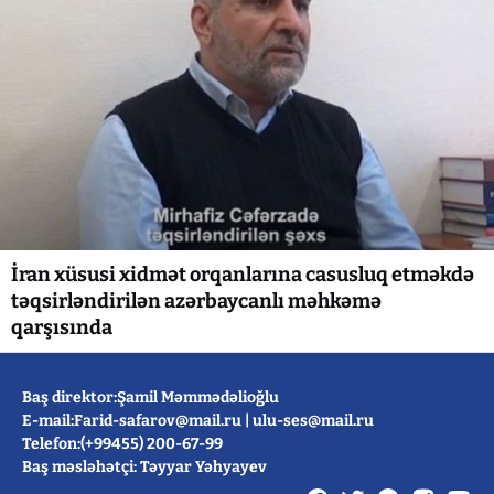
İran xüsusi xidmət orqanlarına casusluq etməkdə
təqsirləndirilən azərbaycanlı məhkəmə
qarşısında
Baş direktor:Şamil Məmmədəlioğlu
E-mail:
Farid-safarov@mail.ru
|
ulu-ses@mail.ru
Telefon:(+99455) 200-67-99
Baş məsləhətçi: Təyyar Yəhyayev