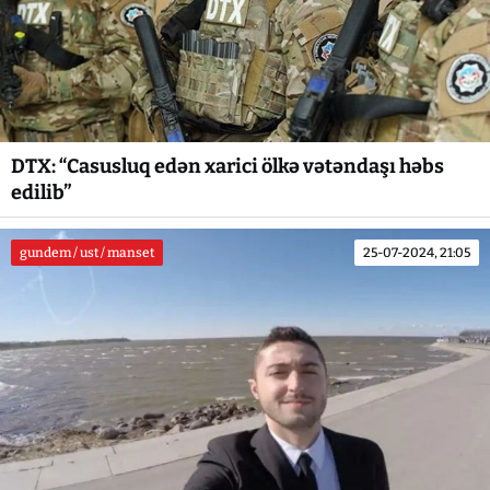
DTX: “Casusluq edən xarici ölkə vətəndaşı həbs
edilib”
gundem / ust / manset
25-07-2024, 21:05