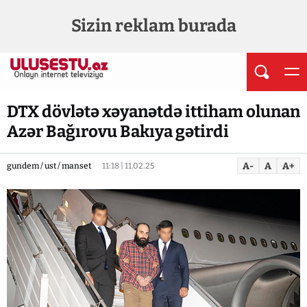
Sizin reklam burada
DTX dövlətə xəyanətdə ittiham olunan
Azər Bağırovu Bakıya gətirdi
A-
A
A+
gundem / ust / manset
11:18 | 11.02.25