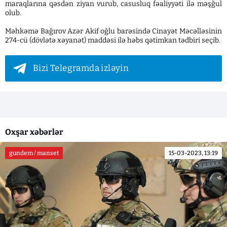
maraqlarına qəsdən ziyan vurub, casusluq fəaliyyəti ilə məşğul
olub.
Məhkəmə Bağırov Azər Akif oğlu barəsində Cinayət Məcəlləsinin
274-cü (dövlətə xəyanət) maddəsi ilə həbs qətimkan tədbiri seçib.
Bizi Telegramda izləyin
Oxşar xəbərlər
gundem / manset
15-03-2023, 13:19