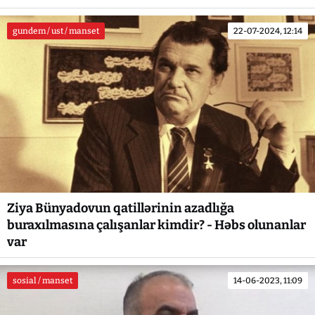
gundem / ust / manset
22-07-2024, 12:14
Ziya Bünyadovun qatillərinin azadlığa
buraxılmasına çalışanlar kimdir? - Həbs olunanlar
var
sosial / manset
14-06-2023, 11:09