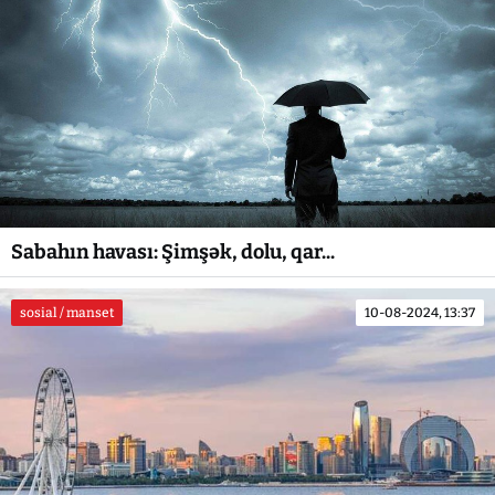
Sabahın havası: Şimşək, dolu, qar...
sosial / manset
10-08-2024, 13:37