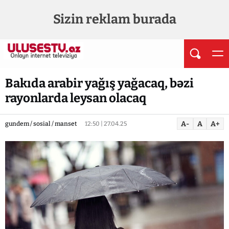
Sizin reklam burada
Bakıda arabir yağış yağacaq, bəzi
rayonlarda leysan olacaq
A-
A
A+
gundem / sosial / manset
12:50 | 27.04.25