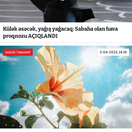
Külək əsəcək, yağış yağacaq: Sabaha olan hava
proqnozu AÇIQLANDI
sosial / manset
5-04-2025, 14:18