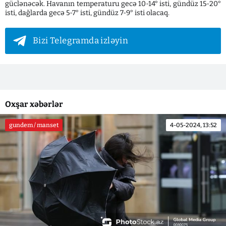
güclənəcək. Havanın temperaturu gecə 10-14° isti, gündüz 15-20°
isti, dağlarda gecə 5-7° isti, gündüz 7-9° isti olacaq.
Bizi Telegramda izləyin
Oxşar xəbərlər
gundem / manset
4-05-2024, 13:52