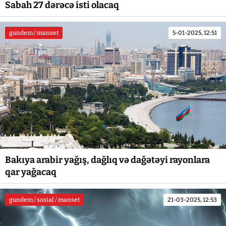
Sabah 27 dərəcə isti olacaq
gundem / manset
5-01-2025, 12:51
Bakıya arabir yağış, dağlıq və dağətəyi rayonlara
qar yağacaq
gundem / sosial / manset
21-03-2025, 12:53