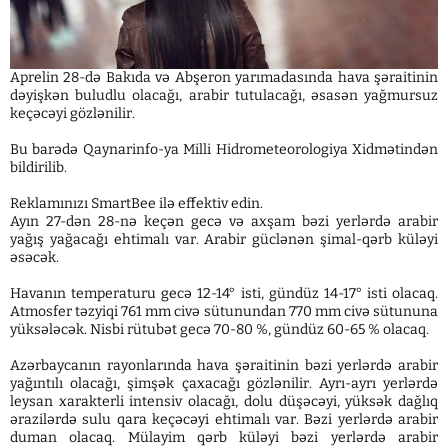
Aprelin 28-də Bakıda və Abşeron yarımadasında hava şəraitinin
dəyişkən buludlu olacağı, arabir tutulacağı, əsasən yağmursuz
keçəcəyi gözlənilir.
Bu barədə Qaynarinfo-ya Milli Hidrometeorologiya Xidmətindən
bildirilib.
Reklamınızı SmartBee ilə effektiv edin.
Ayın 27-dən 28-nə keçən gecə və axşam bəzi yerlərdə arabir
yağış yağacağı ehtimalı var. Arabir güclənən şimal-qərb küləyi
əsəcək.
Havanın temperaturu gecə 12-14° isti, gündüz 14-17° isti olacaq.
Atmosfer təzyiqi 761 mm civə sütunundan 770 mm civə sütununa
yüksələcək. Nisbi rütubət gecə 70-80 %, gündüz 60-65 % olacaq.
Azərbaycanın rayonlarında hava şəraitinin bəzi yerlərdə arabir
yağıntılı olacağı, şimşək çaxacağı gözlənilir. Ayrı-ayrı yerlərdə
leysan xarakterli intensiv olacağı, dolu düşəcəyi, yüksək dağlıq
ərazilərdə sulu qara keçəcəyi ehtimalı var. Bəzi yerlərdə arabir
duman olacaq. Mülayim qərb küləyi bəzi yerlərdə arabir