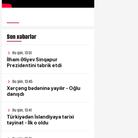
ULUSƏS TV
Son xəbərlər
Bu gün, 13:51
İlham Əliyev Sinqapur
Prezidentini təbrik etdi
Bu gün, 13:45
Xərçəng bədəninə yayılır - Oğlu
danışdı
Bu gün, 13:41
Türkiyədən İslandiyaya tarixi
təyinat - İlk o oldu