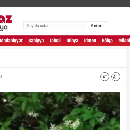
Axtar
Mədəniyyət
Səhiyyə
Təhsil
Dünya
İdman
Bölgə
Müsah
11