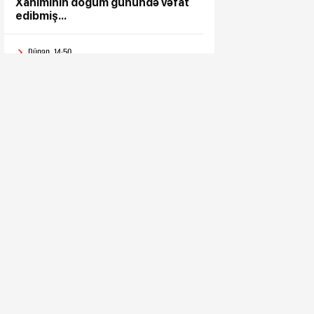
Xanımının doğum günündə vəfat
edibmiş...
Dünən, 14:50
“Prezident İlham Əliyev
müharibəni qazandı, həm də
sülhü qazandı!”
Dünən, 14:40
FHN silsilə tədbirlər keçirdi
Dünən, 14:33
“Azərbaycanın təklif etdiyi
prinsiplər Qafqazın inkişafına
yeni imkanlar yaradır”
Dünən, 14:20
Əziz Ağakişi balam, ad günün
mübarək!