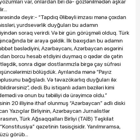
 yozumları var, onlardan biri də- gözlənilmədən aşkar
r...
barəsində deyir:- “Tapdıq Əlibəyli imzası mənə çoxdan
 hissləri, yurdsevərlik duyğuları bu adamın
yindən soraq verirdi. Və bir gün görüşməli olduq. Türk
yığıncağında bir araya gəldik. İlk baxışdan bu adamın
bbət bəslədiyini, Azərbaycanı, Azərbaycan əsgərini
icdan borcu hesab etdiyini duymaq o qədər də çətin
tləşdik, sonra digər dostlarımızla birgə çay süfrəsi
düşüncələrimizi bölüşdük. Ayrılanda mənə “Payız
plusunu bağışladı. Və təvazökarlıq duyğuları ilə:
 bildirərsiniz”, dedi. Bu istiqanlı adam bəziləri kimi
mədi və onun bu təbiiliyi də ürəyimcə oldu.”
inin 20 illiyinə ithaf olunmuş “Azərbaycan” adlı diski
can Yazıçılar Birliyinin, Azərbaycan Jurnalistlər
asının, Türk Ağsaqqalları Birliyi (TAİB) Təşkilat
“Konstitusiya” qəzetinin təsisçisidir. Yanılmıramsa,
 üzü görüb...