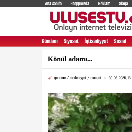
Ana səhifə
Haqqımızda
Reklam
Əlaqə
Gündəm
Siyasət
İqtisadiyyat
Sosial
Könül adamı...
gundem / medeniyyet / manset
30-06-2025, 16: