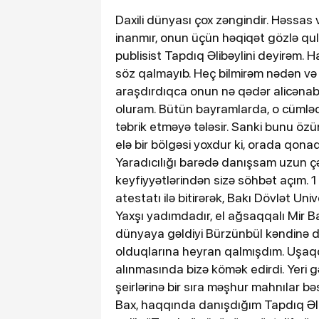
Daxili dünyası çox zəngindir. Həssas 
inanmır, onun üçün həqiqət gözlə qul
publisist Tapdıq Əlibəylini deyirəm. Ha
söz qalmayıb. Heç bilmirəm nədən və 
araşdırdıqca onun nə qədər alicənab
oluram. Bütün bayramlarda, o cümləd
təbrik etməyə tələsir. Sanki bunu özün
elə bir bölgəsi yoxdur ki, orada qonaq
Yaradıcılığı barədə danışsam uzun çək
keyfiyyətlərindən sizə söhbət açım. 1 
atestatı ilə bitirərək, Bakı Dövlət Univ
Yaxşı yadımdadır, el ağsaqqalı Mir 
dünyaya gəldiyi Bürzünbül kəndinə 
olduqlarına heyran qalmışdım. Uşaqda
alınmasında bizə kömək edirdi. Yeri g
şeirlərinə bir sıra məşhur mahnılar b
Bax, haqqında danışdığım Tapdıq Əlib