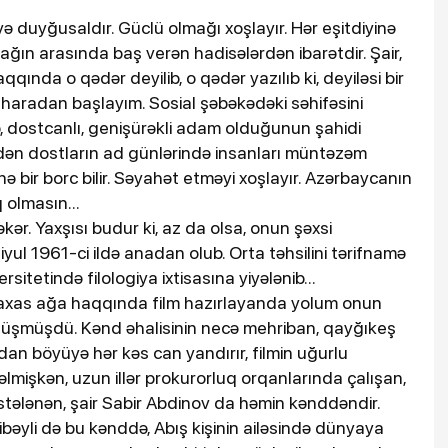
və duyğusaldır. Güclü olmağı xoşlayır. Hər eşitdiyinə
ağın arasında baş verən hadisələrdən ibarətdir. Şair,
qqında o qədər deyilib, o qədər yazılıb ki, deyiləsi bir
haradan başlayım. Sosial şəbəkədəki səhifəsini
, dostcanlı, genişürəkli adam olduğunun şahidi
ən dostların ad günlərində insanları müntəzəm
ə bir borc bilir. Səyahət etməyi xoşlayır. Azərbaycanın
 olmasın...
ər. Yaxşısı budur ki, az da olsa, onun şəxsi
iyul 1961-ci ildə anadan olub. Orta təhsilini tərifnamə
ersitetində filologiya ixtisasına yiyələnib...
Baxas ağa haqqında film hazırlayanda yolum onun
düşmüşdü. Kənd əhalisinin necə mehriban, qayğıkeş
n böyüyə hər kəs can yandırır, filmin uğurlu
əlmişkən, uzun illər prokurorluq orqanlarında çalışan,
əstələnən, şair Sabir Abdinov da həmin kənddəndir.
əyli də bu kənddə, Abış kişinin ailəsində dünyaya