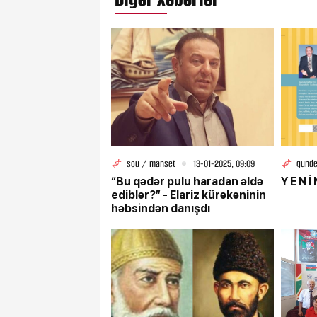
sou / manset
13-01-2025, 09:09
gund
“Bu qədər pulu haradan əldə
Y
ediblər?” - Elariz kürəkəninin
həbsindən danışdı