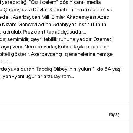
 yaradıcılığı “Qızıl qələm” döş nişanı- media
ə Çağırış üzrə Dövlət Xidmətinin “Fəxri diplom” və
medalı, Azərbaycan Milli Elmlər Akademiyası Azad
 və Nizami Gəncəvi adına Ədəbiyyat İnstitutunun
q görülüb. Prezident təqaüdçüsüdür...
, səmimidir, qeyri təbiilik ruhuna yaddır. Əzəmətli
ıq verir. Necə deyərlər, köhnə kişilərə xas olan
itəli göstərir. Azərbaycançılıq ənənələrinə həmişə
erir…
blərdə yuva quran Tapdıq Əlibəylinin iyulun 1-də 64 yaşı
yeni-yeni uğurlar arzulayıram...
Paylaş: