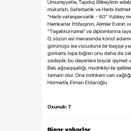
Ümumiyyətlə, Tapdıq Əlibəylinin ədəbi
mükafatı, Səfərbərlik və Hərbi Xidmət
“Hərbi vətənpərvərlik - 80” Yubiley 
Həmkarlar İttifaqının, Alimlər Evinin
“Təşəkkürnamə” və diplomlarına layi
O, sözün əsl mənasında könül adamıdır
görünüşü isə vücuduna bir başqa yaraş
görkəmi, lopa bığları onu daha da zab
sadiqdir, bu dəyərlərə böyük qiymət v
Bəli, ağsaqqallığı, müdrikliyi ilə qəl
tamam olur. Ona möhkəm can sağlığı, 
Hörmətlə, Elman Eldaroğlu
Oxunub: 7
Digər xəbərlər