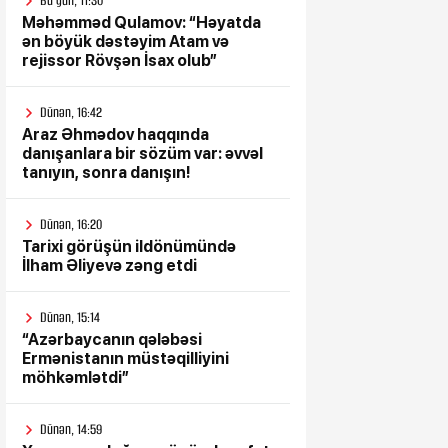
Bu gün, 11:30
Məhəmməd Qulamov: “Həyatda
ən böyük dəstəyim Atam və
rejissor Rövşən İsax olub”
Dünən, 16:42
Araz Əhmədov haqqında
danışanlara bir sözüm var: əvvəl
tanıyın, sonra danışın!
Dünən, 16:20
Tarixi görüşün ildönümündə
İlham Əliyevə zəng etdi
Dünən, 15:14
“Azərbaycanın qələbəsi
Ermənistanın müstəqilliyini
möhkəmlətdi”
Dünən, 14:59