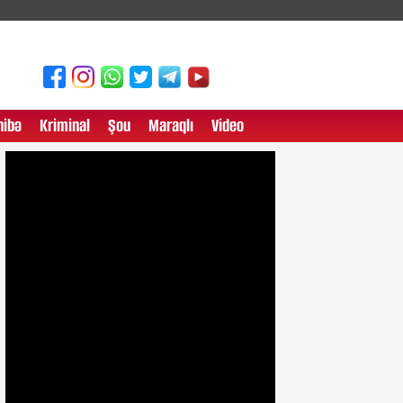
ibə
Kriminal
Şou
Maraqlı
Video