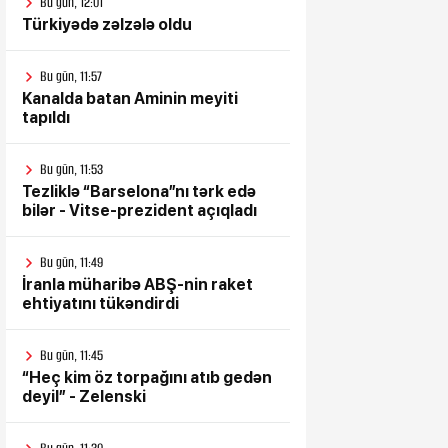
Bu gün, 12:01
Türkiyədə zəlzələ oldu
Bu gün, 11:57
Kanalda batan Aminin meyiti
tapıldı
Bu gün, 11:53
Tezliklə “Barselona”nı tərk edə
bilər - Vitse-prezident açıqladı
Bu gün, 11:49
İranla müharibə ABŞ-nin raket
ehtiyatını tükəndirdi
Bu gün, 11:45
“Heç kim öz torpağını atıb gedən
deyil” - Zelenski