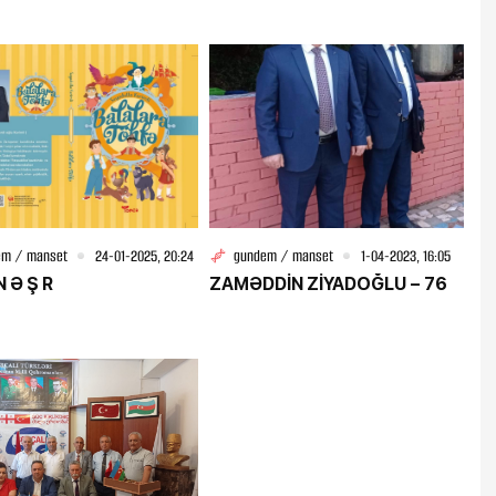
em / manset
24-01-2025, 20:24
gundem / manset
1-04-2023, 16:05
 E N İ N Ə Ş R
ZAMƏDDİN ZİYADOĞLU – 76