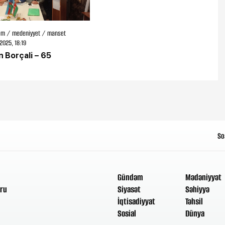
m / medeniyyet / manset
2025, 18:19
 Borçali – 65
So
Gündəm
Mədəniyyət
ru
Siyasət
Səhiyyə
İqtisadiyyat
Təhsil
Sosial
Dünya