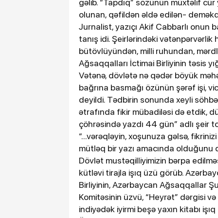
gəlib. “Tapdıq” sözünün müxtəlif cür
olunan, qəfildən əldə edilən- deməkdi
Jurnalist, yazıçı Akif Cabbarlı onun 
tanış idi. Şeirlərindəki vətənpərvərlik
bütövlüyündən, milli ruhundan, mərdli
Ağsaqqalları İctimai Birliyinin təsis 
Vətənə, dövlətə nə qədər böyük məhə
bağrına basmağı özünün şərəf işi, v
deyildi. Tədbirin sonunda xeyli söhbə
ətrafında fikir mübadiləsi də etdik, 
çöhrəsində yazdı 44 gün” adlı şeir to
“...vərəqləyin, xoşunuza gəlsə, fikrinizi
mütləq bir yazı amacında olduğunu de
Dövlət mustəqilliyimizin bərpa edilməs
kütləvi tirajla işıq üzü görüb. Azərbay
Birliyinin, Azərbaycan Ağsaqqallar Şur
Komitəsinin üzvü, “Heyrət” dərgisi və 
indiyədək iyirmi beşə yaxın kitabı işıq