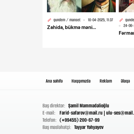
gundem / manset
10-04-2025, 11:37
gunde
24-06-
Zahida, bükmə məni...
Fərman
Ana səhifə
Haqqımızda
Reklam
Əlaqə
Baş direktor:
Şamil Məmmədəlioğlu
E-mail:
Farid-safarov@mail.ru
|
ulu-ses@mail.
Telefon:
(+99455) 200-67-99
Baş məsləhətçi:
Təyyar Yəhyayev