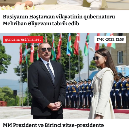
Rusiyanın Həştərxan vilayətinin qubernatoru
Mehriban Əliyevanı təbrik edib
gundem / ust / manset
17-10-2023, 12:58
MM Prezident və Birinci vitse-prezidentə