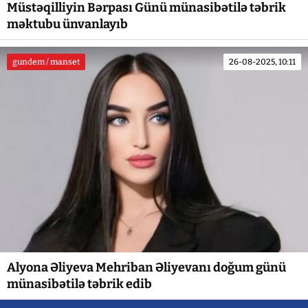
Müstəqilliyin Bərpası Günü münasibətilə təbrik
məktubu ünvanlayıb
gundem / manset
26-08-2025, 10:11
Alyona Əliyeva Mehriban Əliyevanı doğum günü
münasibətilə təbrik edib