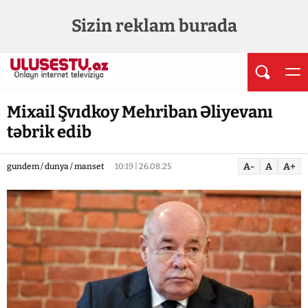
Sizin reklam burada
Mixail Şvıdkoy Mehriban Əliyevanı
təbrik edib
A-
A
A+
gundem / dunya / manset
10:19 | 26.08.25