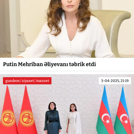
Putin Mehriban Əliyevanı təbrik etdi
gundem / siyaset / manset
3-04-2025, 21:19