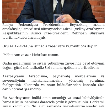
Rusiya Federasiyası Prezidentinin Beynəlxalq mədəni
əməkdaşlıq üzrə xüsusi nümayəndəsi Mixail Şvıdkoy Azərbaycan
Respublikasının Birinci vitse-prezidenti Mehriban Əliyevaya
təbrik məktubu ünvanlayıb.
Oxu.Az AZƏRTAC-a istinadla xəbər verir ki, məktubda deyilir:
"Möhtərəm və əziz Mehriban xanım.
Qadın gözəlliyinin və siyasi yetkinliyin zirvəsində qeyd etdiyiniz
doğum günü münasibətilə Sizi səmimi-qəlbdən təbrik edirəm.
Azərbaycanın tərəqqisinə, beynəlxalq mövqelərinin və
suverenliyinin möhkəmlənməsinə yönəlmiş yorulmaz
fəaliyyətiniz ölkənizdə və onun hüdudlarından kənarda Sizə
dərin hörmət qazandırıb.
Siz Azərbaycanın indiki əmin-amanlığı və ərazi bütövlüyünün
bərpası üçün inanılmaz dərəcədə çoxlu iş görmüsünüz. Görkəmli
siyasi xadim kimi Siz, eyni zamanda, yaxınlarınızın isindiyi ailə