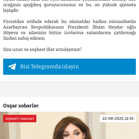
ocağının qayğıkeş qoruyucusunuz və bu, ən yüksək qiymətə
layiqdir.
Fürsətdən istifadə edərək bu əlamətdar hadisə münasibətilə
Azərbaycan Respublikasının Prezidenti İlham Heydər oğlu
Əliyevə və ailənizin bütün üzvlərinə salamlarımı çatdırmağı
Sizdən xahiş edirəm.
Sizə uzun və xoşbəxt illər arzulayıram".
Bizi Telegramda izləyin
Oxşar xəbərlər
siyaset / manset
22-08-2025, 12:35