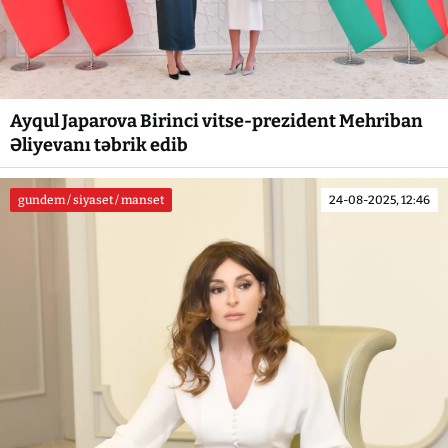
Ayqul Japarova Birinci vitse-prezident Mehriban
Əliyevanı təbrik edib
gundem / siyaset / manset
24-08-2025, 12:46