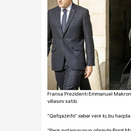
Fransa Prezidenti Emmanuel Makron 
villasını satıb.
“Qafqazinfo” xəbər verir ki, bu haqd
“Paris notariusunun ofisində Bricit M