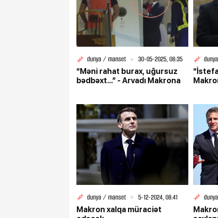
dunya / manset
30-05-2025, 08:35
dunya
“Məni rahat burax, uğursuz
“İstef
bədbəxt...” - Arvadı Makrona
Makro
dunya / manset
5-12-2024, 08:41
dunya
Makron xalqa müraciət
Makro