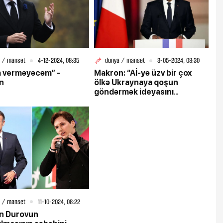
 / manset
4-12-2024, 08:35
dunya / manset
3-05-2024, 08:30
a verməyəcəm” -
Makron: “Aİ-yə üzv bir çox
n
ölkə Ukraynaya qoşun
göndərmək ideyasını
təsdiqləyib”
 / manset
11-10-2024, 08:22
n Durovun