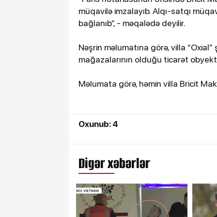
müqavilə imzalayıb. Alqı-satqı müqa
bağlanıb”, - məqalədə deyilir.
Nəşrin məlumatına görə, villa “Oxial” 
mağazalarının olduğu ticarət obyektin
Məlumata görə, həmin villa Bricit Ma
Oxunub: 4
Digər xəbərlər