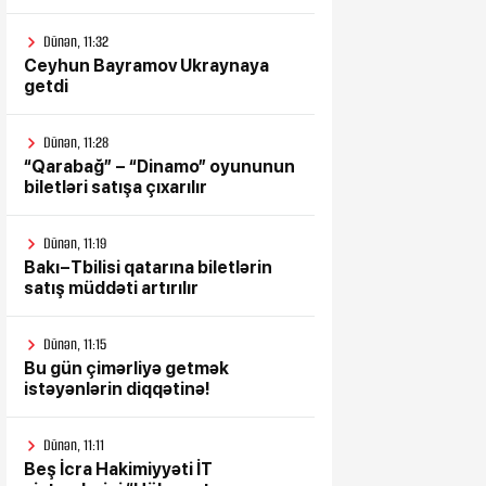
Dünən, 11:32
Ceyhun Bayramov Ukraynaya
getdi
Dünən, 11:28
“Qarabağ” – “Dinamo” oyununun
biletləri satışa çıxarılır
Dünən, 11:19
Bakı–Tbilisi qatarına biletlərin
satış müddəti artırılır
Dünən, 11:15
Bu gün çimərliyə getmək
istəyənlərin diqqətinə!
Dünən, 11:11
Beş İcra Hakimiyyəti İT