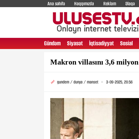
Ana səhifə
Haqqımızda
Reklam
Əlaqə
Gündəm
Siyasət
İqtisadiyyat
Sosial
Makron villasını 3,6 milyon
gundem / dunya / manset
3-09-2025, 20:56