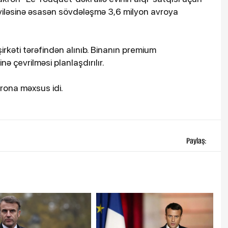
viləsinə əsasən sövdələşmə 3,6 milyon avroya
şirkəti tərəfindən alınıb. Binanın premium
ə çevrilməsi planlaşdırılır.
krona məxsus idi.
Paylaş: