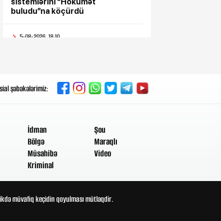
sistemlərini “Hökumət
buludu”na köçürdü
5-08-2026, 18:10
“Səyyar Gənclər Xidməti”
layihəsi bu dəfə
5-08-2026, 17:43
sial şəbəkələrimiz:
Metropoliten rəsmisi
sərnişinlərə çıxış yolu göstərdi
İdman
Şou
5-08-2026, 17:33
“Patriot” raketləri ilə bağlı rədd
Bölgə
Maraqlı
cavabı aldı
Müsahibə
Video
Kriminal
5-08-2026, 17:28
Hindistan BTQ ilə əməkdaşlıq
edən hüquq müdafiəçisini təhdid
ldikdə müvafiq keçidin qoyulması mütləqdir.
edib