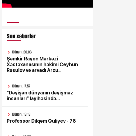
ULUSƏS TV
Son xəbərlər
Dünən, 20:06
Şəmkir Rayon Mərkəzi
Xəstəxanasının həkimi Ceyhun
Rəsulov və arvadı Arzu
Əskərovanın icra etdiyi mioma
əməliyyatından sonra qadının
Dünən, 17:57
ölümü ilə bağlı Şəmkir rayon
“Dəyişən dünyanın dəyişməz
prokrurluğunda araşdırma
insanları” layihəsində...
aparılır
Dünən, 13:13
Professor Dilqəm Quliyev - 76