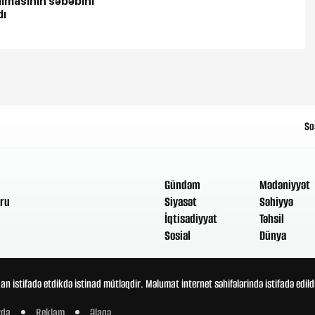
ılmasının səbəbini
dı
So
Gündəm
Mədəniyyət
ru
Siyasət
Səhiyyə
İqtisadiyyat
Təhsil
Sosial
Dünya
an istifadə etdikdə istinad mütləqdir. Məlumat internet səhifələrində istifadə edi
zda
Reklam
Əlaqə