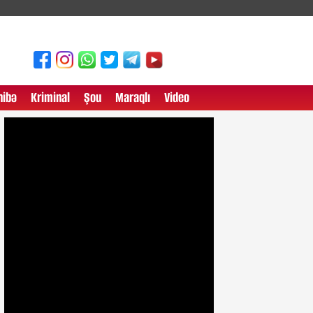
ibə
Kriminal
Şou
Maraqlı
Video