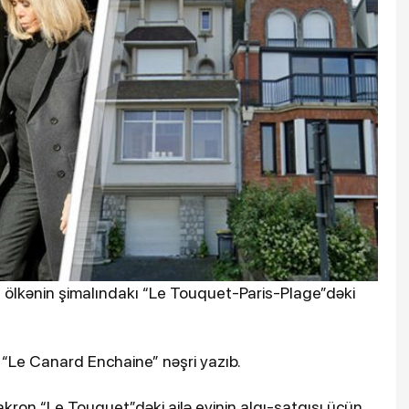
ölkənin şimalındakı “Le Touquet-Paris-Plage”dəki
a “Le Canard Enchaine” nəşri yazıb.
akron “Le Touquet”dəki ailə evinin alqı-satqısı üçün