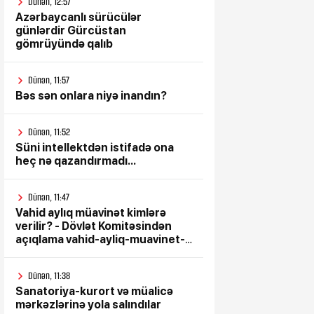
Dünən, 12:57
Azərbaycanlı sürücülər
günlərdir Gürcüstan
gömrüyündə qalıb
Dünən, 11:57
Bəs sən onlara niyə inandın?
Dünən, 11:52
Süni intellektdən istifadə ona
heç nə qazandırmadı...
Dünən, 11:47
Vahid aylıq müavinət kimlərə
verilir? - Dövlət Komitəsindən
açıqlama vahid-ayliq-muavinet-
kimlere-verilir
Dünən, 11:38
Sanatoriya-kurort və müalicə
mərkəzlərinə yola salındılar