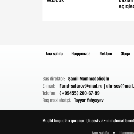
edəcək
saxlan
açıqla
Ana səhifə
Haqqımızda
Reklam
Əlaqə
Baş direktor:
Şamil Məmmədəlioğlu
E-mail:
Farid-safarov@mail.ru
|
ulu-ses@mail.
Telefon:
(+99455) 200-67-99
Baş məsləhətçi:
Təyyar Yəhyayev
Müəllif hüquqları qorunur. Ulusestv.az-ın məlumatlarınd
Ana səhifə
Haqqımı