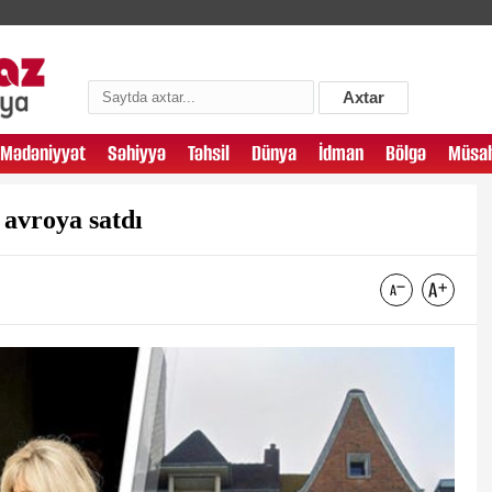
Axtar
Mədəniyyət
Səhiyyə
Təhsil
Dünya
İdman
Bölgə
Müsah
 avroya satdı