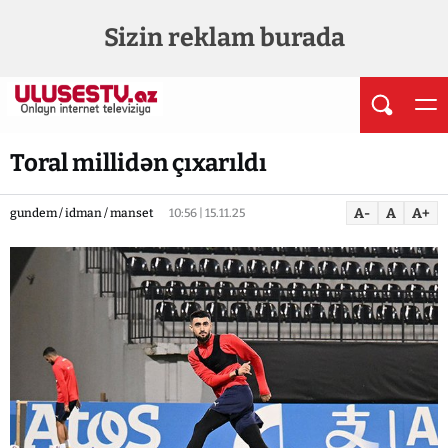
Sizin reklam burada
Toral millidən çıxarıldı
A-
A
A+
gundem / idman / manset
10:56 | 15.11.25