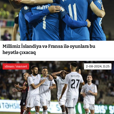
Millimiz İslandiya və Fransa ilə oyunlara bu
heyətlə çıxacaq
idman / manset
2-08-2024, 11:25