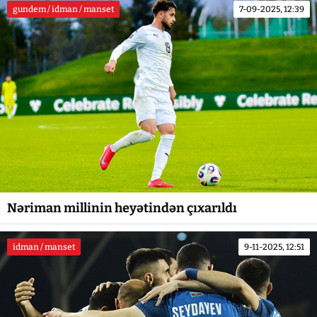
gundem / idman / manset
7-09-2025, 12:39
Nəriman millinin heyətindən çıxarıldı
idman / manset
9-11-2025, 12:51