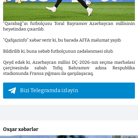
“Qarabağ”ın futbolçusu Toral Bayramov Azərbaycan millisinin
heyətindən çıxarılıb.
“Qafqazinfo” xəbər verir ki, bu barədə AFFA məlumat yayıb.
Bildirilib ki, buna səbəb futbolçunun zədələnməsi olub.
Qeyd edək ki, Azərbaycan millisi DÇ-2026-nın seçmə mərhələsi
çərçivəsində sabah Tofiq Bəhramov adına Respublika
stadionunda Fransa yığması ilə qarşılaşacaq.
Bizi Telegramda izləyin
Oxşar xəbərlər