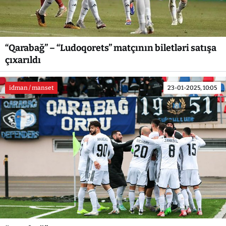
“Qarabağ” – “Ludoqorets” matçının biletləri satışa
çıxarıldı
idman / manset
23-01-2025, 10:05