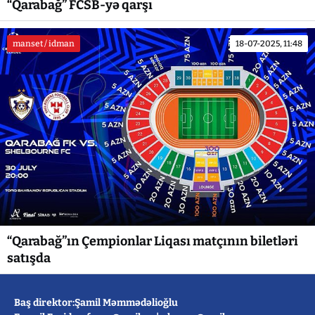
“Qarabağ” FCSB-yə qarşı
manset / idman
18-07-2025, 11:48
“Qarabağ”ın Çempionlar Liqası matçının biletləri
satışda
Baş direktor:Şamil Məmmədəlioğlu