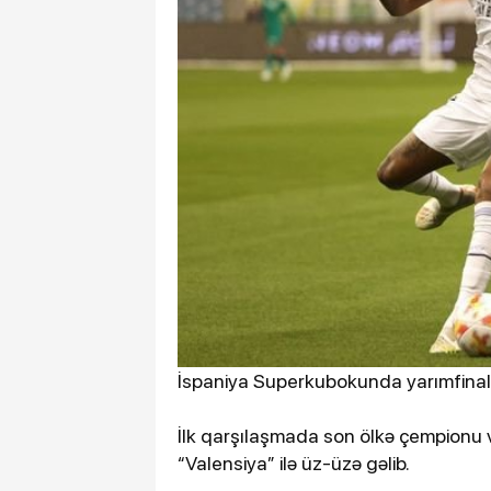
İspaniya Superkubokunda yarımfinal o
İlk qarşılaşmada son ölkə çempionu 
“Valensiya” ilə üz-üzə gəlib.