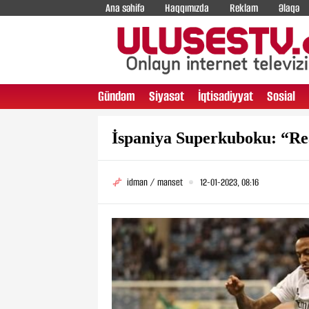
Ana səhifə
Haqqımızda
Reklam
Əlaqə
Gündəm
Siyasət
İqtisadiyyat
Sosial
İspaniya Superkuboku: “Real
idman / manset
12-01-2023, 08:16