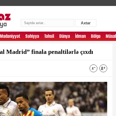
Axtar
Mədəniyyət
Səhiyyə
Təhsil
Dünya
İdman
Bölgə
Müsah
 Madrid” finala penaltilərlə çıxdı