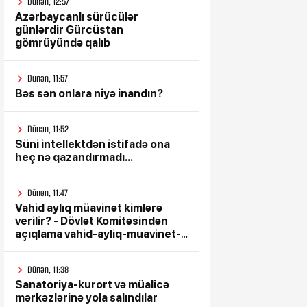
Dünən, 12:57
Azərbaycanlı sürücülər
günlərdir Gürcüstan
gömrüyündə qalıb
Dünən, 11:57
Bəs sən onlara niyə inandın?
Dünən, 11:52
Süni intellektdən istifadə ona
heç nə qazandırmadı...
Dünən, 11:47
Vahid aylıq müavinət kimlərə
verilir? - Dövlət Komitəsindən
açıqlama vahid-ayliq-muavinet-
kimlere-verilir
Dünən, 11:38
Sanatoriya-kurort və müalicə
mərkəzlərinə yola salındılar