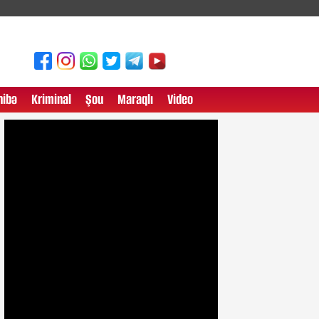
ibə
Kriminal
Şou
Maraqlı
Video