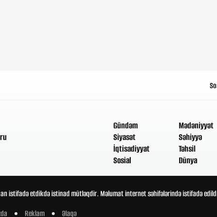
So
Gündəm
Mədəniyyət
ru
Siyasət
Səhiyyə
İqtisadiyyat
Təhsil
Sosial
Dünya
an istifadə etdikdə istinad mütləqdir. Məlumat internet səhifələrində istifadə edi
zda
Reklam
Əlaqə