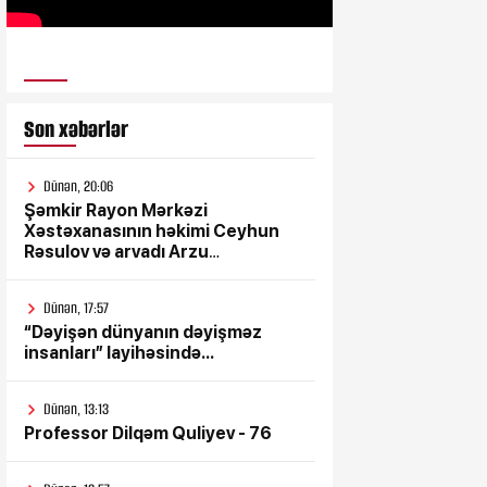
ULUSƏS TV
Son xəbərlər
Dünən, 20:06
Şəmkir Rayon Mərkəzi
Xəstəxanasının həkimi Ceyhun
Rəsulov və arvadı Arzu
Əskərovanın icra etdiyi mioma
əməliyyatından sonra qadının
Dünən, 17:57
ölümü ilə bağlı Şəmkir rayon
“Dəyişən dünyanın dəyişməz
prokrurluğunda araşdırma
insanları” layihəsində...
aparılır
Dünən, 13:13
Professor Dilqəm Quliyev - 76