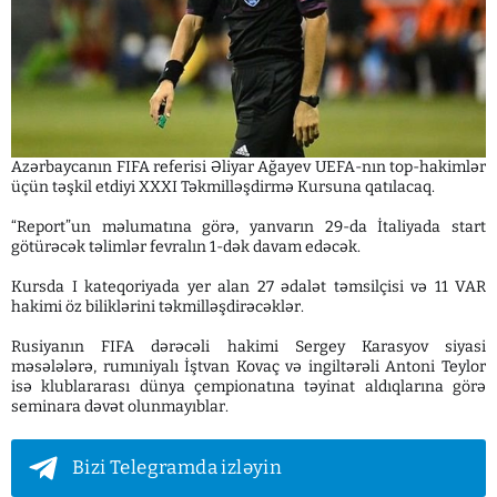
Azərbaycanın FIFA referisi Əliyar Ağayev UEFA-nın top-hakimlər
üçün təşkil etdiyi XXXI Təkmilləşdirmə Kursuna qatılacaq.
“Report”un məlumatına görə, yanvarın 29-da İtaliyada start
götürəcək təlimlər fevralın 1-dək davam edəcək.
Kursda I kateqoriyada yer alan 27 ədalət təmsilçisi və 11 VAR
hakimi öz biliklərini təkmilləşdirəcəklər.
Rusiyanın FIFA dərəcəli hakimi Sergey Karasyov siyasi
məsələlərə, rumıniyalı İştvan Kovaç və ingiltərəli Antoni Teylor
isə klublararası dünya çempionatına təyinat aldıqlarına görə
seminara dəvət olunmayıblar.
Bizi Telegramda izləyin