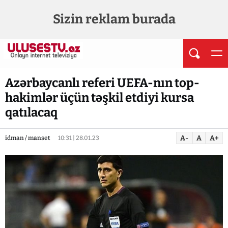
Sizin reklam burada
Azərbaycanlı referi UEFA-nın top-
hakimlər üçün təşkil etdiyi kursa
qatılacaq
A-
A
A+
idman / manset
10:31 | 28.01.23