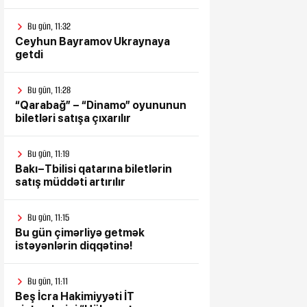
Bu gün, 11:32
Ceyhun Bayramov Ukraynaya
getdi
Bu gün, 11:28
“Qarabağ” – “Dinamo” oyununun
biletləri satışa çıxarılır
Bu gün, 11:19
Bakı–Tbilisi qatarına biletlərin
satış müddəti artırılır
Bu gün, 11:15
Bu gün çimərliyə getmək
istəyənlərin diqqətinə!
Bu gün, 11:11
Beş İcra Hakimiyyəti İT