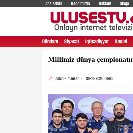
Ana səhifə
Haqqımızda
Reklam
Əlaqə
Gündəm
Siyasət
İqtisadiyyat
Sosial
Millimiz dünya çempionatını
idman / manset
30-10-2024, 09:05