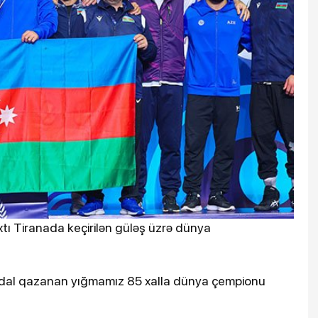
xtı Tiranada keçirilən güləş üzrə dünya
l medal qazanan yığmamız 85 xalla dünya çempionu