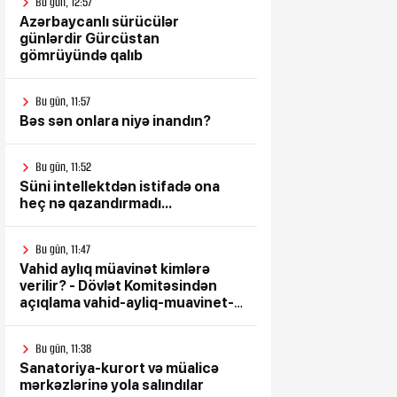
Bu gün, 12:57
Azərbaycanlı sürücülər
günlərdir Gürcüstan
gömrüyündə qalıb
Bu gün, 11:57
Bəs sən onlara niyə inandın?
Bu gün, 11:52
Süni intellektdən istifadə ona
heç nə qazandırmadı...
Bu gün, 11:47
Vahid aylıq müavinət kimlərə
verilir? - Dövlət Komitəsindən
açıqlama vahid-ayliq-muavinet-
kimlere-verilir
Bu gün, 11:38
Sanatoriya-kurort və müalicə
mərkəzlərinə yola salındılar