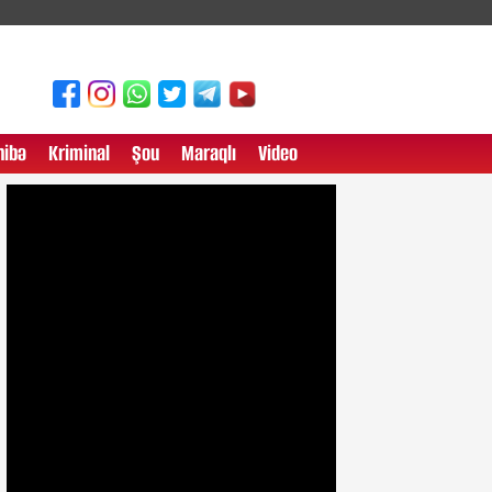
ibə
Kriminal
Şou
Maraqlı
Video