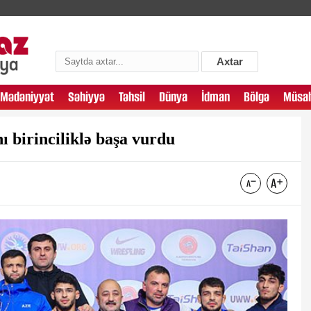
Axtar
Mədəniyyət
Səhiyyə
Təhsil
Dünya
İdman
Bölgə
Müsah
 birinciliklə başa vurdu