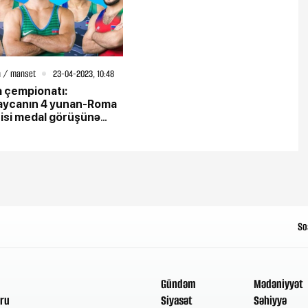
 / manset
23-04-2023, 10:48
 çempionatı:
aycanın 4 yunan-Roma
isi medal görüşünə
aq
So
Gündəm
Mədəniyyət
ru
Siyasət
Səhiyyə