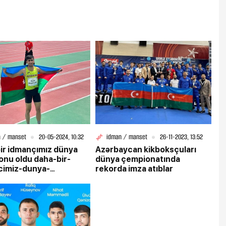
 / manset
20-05-2024, 10:32
idman / manset
26-11-2023, 13:52
ir idmançımız dünya
Azərbaycan kikboksçuları
nu oldu daha-bir-
dünya çempionatında
cimiz-dunya-
rekorda imza atıblar
onu-oldu