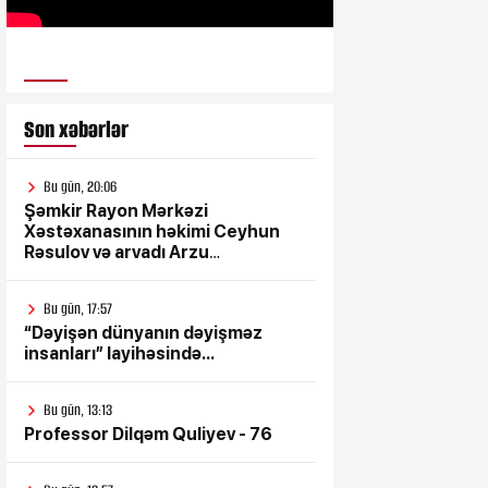
ULUSƏS TV
Son xəbərlər
Bu gün, 20:06
Şəmkir Rayon Mərkəzi
Xəstəxanasının həkimi Ceyhun
Rəsulov və arvadı Arzu
Əskərovanın icra etdiyi mioma
əməliyyatından sonra qadının
Bu gün, 17:57
ölümü ilə bağlı Şəmkir rayon
“Dəyişən dünyanın dəyişməz
prokrurluğunda araşdırma
insanları” layihəsində...
aparılır
Bu gün, 13:13
Professor Dilqəm Quliyev - 76