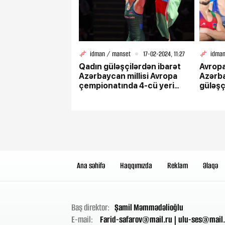
idman / manset
17-02-2024, 11:27
idman
Qadın güləşçilərdən ibarət
Avropa
Azərbaycan millisi Avropa
Azərb
çempionatında 4-cü yeri
güləşç
tutub
çıxac
Ana səhifə
Haqqımızda
Reklam
Əlaqə
Baş direktor:
Şamil Məmmədəlioğlu
E-mail:
Farid-safarov@mail.ru
|
ulu-ses@mail.