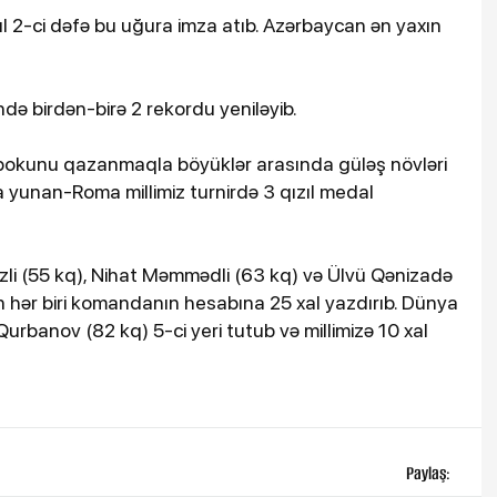
 2-ci dəfə bu uğura imza atıb. Azərbaycan ən yaxın
də birdən-birə 2 rekordu yeniləyib.
ubokunu qazanmaqla böyüklər arasında güləş növləri
a yunan-Roma millimiz turnirdə 3 qızıl medal
zli (55 kq), Nihat Məmmədli (63 kq) və Ülvü Qənizadə
 hər biri komandanın hesabına 25 xal yazdırıb. Dünya
banov (82 kq) 5-ci yeri tutub və millimizə 10 xal
Paylaş: