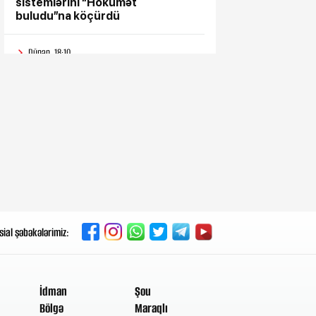
sistemlərini “Hökumət
buludu”na köçürdü
Dünən, 18:10
“Səyyar Gənclər Xidməti”
layihəsi bu dəfə
Dünən, 17:43
Metropoliten rəsmisi
sərnişinlərə çıxış yolu göstərdi
Dünən, 17:33
“Patriot” raketləri ilə bağlı rədd
cavabı aldı
sial şəbəkələrimiz:
Dünən, 17:28
Hindistan BTQ ilə əməkdaşlıq
edən hüquq müdafiəçisini təhdid
İdman
Şou
edib
Bölgə
Maraqlı