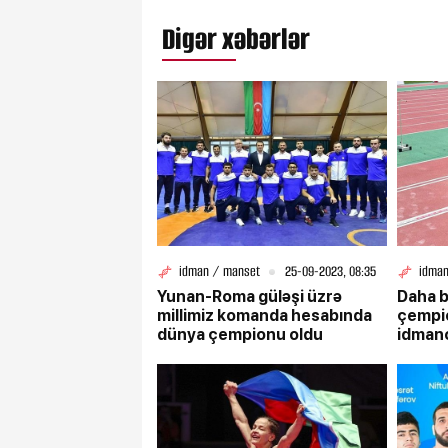
Digər xəbərlər
idman / manset
25-09-2023, 08:35
idman
Yunan-Roma güləşi üzrə
Daha b
millimiz komanda hesabında
çempio
dünya çempionu oldu
idman
cempi