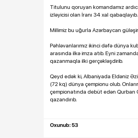
Titulunu qoruyan komandamız ardıcıl
izləyicisi olan İranı 34 xal qabaqlayıb.
Millimiz bu uğurla Azərbaycan güləşin
Pəhləvanlarımız ikinci dəfə dünya k
arasında ilkə imza atıb. Eyni zamand
qazanmaqla ilki gerçəkləşdirib.
Qeyd edək ki, Albaniyada Eldəniz Əzi
(72 kq) dünya çempionu olub. Onların
çempionatında debüt edən Qurban Qur
qazandırıb.
Oxunub: 53