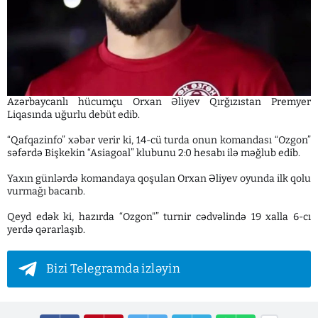
Azərbaycanlı hücumçu Orxan Əliyev Qırğızıstan Premyer
Liqasında uğurlu debüt edib.
“Qafqazinfo” xəbər verir ki, 14-cü turda onun komandası “Ozgon”
səfərdə Bişkekin “Asiagoal” klubunu 2:0 hesabı ilə məğlub edib.
Yaxın günlərdə komandaya qoşulan Orxan Əliyev oyunda ilk qolu
vurmağı bacarıb.
Qeyd edək ki, hazırda “Ozgon"” turnir cədvəlində 19 xalla 6-cı
yerdə qərarlaşıb.
Bizi Telegramda izləyin