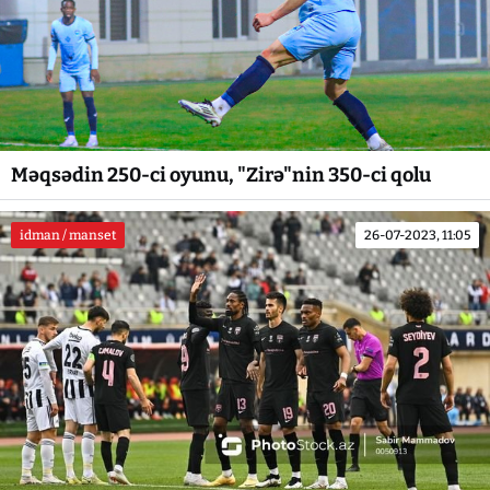
Məqsədin 250-ci oyunu, "Zirə"nin 350-ci qolu
idman / manset
26-07-2023, 11:05