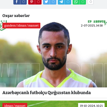
Oxşar xəbərlər
gundem / idman / manset
2-07-2025, 14:58
Azərbaycanlı futbolçu Qırğızıstan klubunda
idman / manset
19-10-2024, 10:21