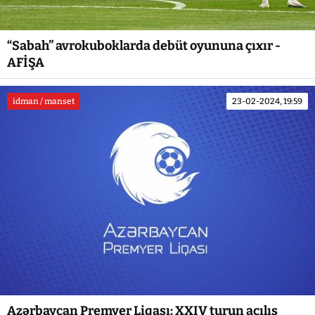
“Sabah” avrokuboklarda debüt oyununa çıxır -
AFİŞA
idman / manset
23-02-2024, 19:59
Azərbaycan Premyer Liqası: XXIV turun açılış