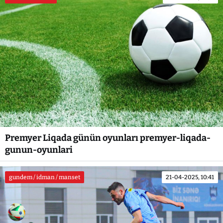
Premyer Liqada günün oyunları premyer-liqada-
gunun-oyunlari
gundem / idman / manset
21-04-2025, 10:41