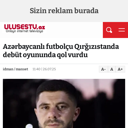
Sizin reklam burada
Azərbaycanlı futbolçu Qırğızıstanda
debüt oyununda qol vurdu
A-
A
A+
idman / manset
11:40 | 26.07.25