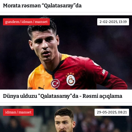
Morata rəsmən “Qalatasaray”da
gundem / idman / manset
2-02-2025, 13:19
Dünya ulduzu "Qalatasaray"da - Rəsmi açıqlama
idman / manset
29-05-2025, 08:21