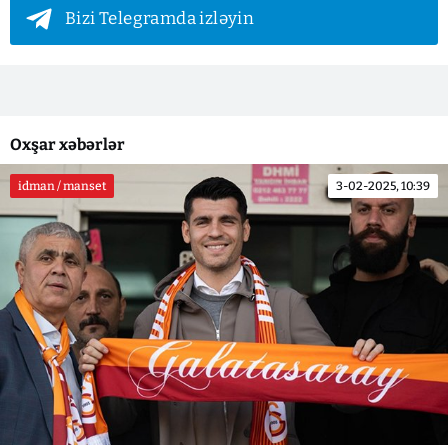
Bizi Telegramda izləyin
Oxşar xəbərlər
idman / manset
3-02-2025, 10:39