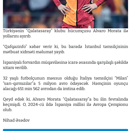
Türkiyənin “Qalatasaray” klubu hücumçusu Alvaro Morata ilə
yollarını ayırıb.
“Qafqazinfo” xəbər verir ki, bu barədə İstanbul təmsilçisinin
mətbuat xidməti məlumat yayıb.
İspaniyalı forvardın müqaviləsinə icarə əsasında qarşılıqlı şəkildə
xitam verilib.
32 yaşlı futbolçunun məxsus olduğu İtaliya təmsilçisi “Milan”
“sarı-qırmızılar”a 5 milyon avro ödəyəcək. Həmçinin oyunçu
alacağı 651 min 562 avrodan da imtina edib.
Qeyd edək ki, Alvaro Morata “Qalatasaray”a bu ilin fevralında
keçmişdi. O, 2024-cü ildə İspaniya millisi ilə Avropa Çempionu
olub.
Nihad Əsədov