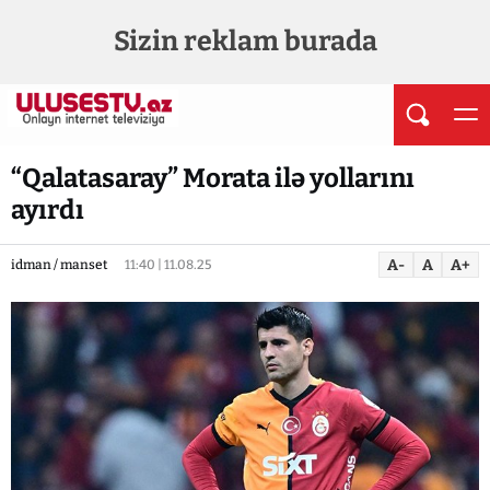
Sizin reklam burada
“Qalatasaray” Morata ilə yollarını
ayırdı
A-
A
A+
idman / manset
11:40 | 11.08.25