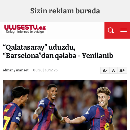
Sizin reklam burada
“Qalatasaray” uduzdu,
“Barselona”dan qələbə - Yenilənib
A-
A
A+
idman / manset
08:30 | 10.12.25