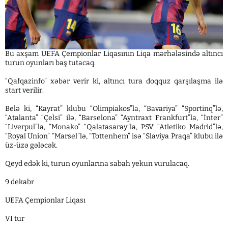
Bu axşam UEFA Çempionlar Liqasının Liqa mərhələsində altıncı
turun oyunları baş tutacaq.
“Qafqazinfo” xəbər verir ki, altıncı tura doqquz qarşılaşma ilə
start verilir.
Belə ki, “Kayrat” klubu “Olimpiakos”la, “Bavariya” “Sportinq”lə,
“Atalanta” “Çelsi” ilə, “Barselona” “Ayntraxt Frankfurt”la, “İnter”
“Liverpul”la, “Monako” “Qalatasaray”la, PSV “Atletiko Madrid”lə,
“Royal Union” “Marsel”lə, “Tottenhem” isə “Slaviya Praqa” klubu ilə
üz-üzə gələcək.
Qeyd edək ki, turun oyunlarına sabah yekun vurulacaq.
9 dekabr
UEFA Çempionlar Liqası
VI tur