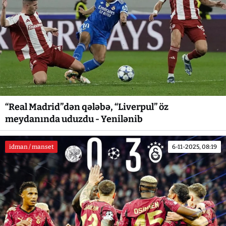
“Real Madrid”dən qələbə, “Liverpul” öz
meydanında uduzdu - Yenilənib
idman / manset
6-11-2025, 08:19