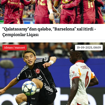
“Qalatasaray”dan qələbə, “Barselona” xal itirdi -
Çempionlar Liqası
idman / manset
19-09-2025, 08:09