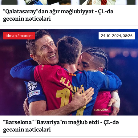
“Qalatasaray”dan ağır məğlubiyyət - ÇL-də
gecənin nəticələri
idman / manset
24-10-2024, 08:26
“Barselona” “Bavariya”nı məğlub etdi - ÇL-də
gecənin nəticələri