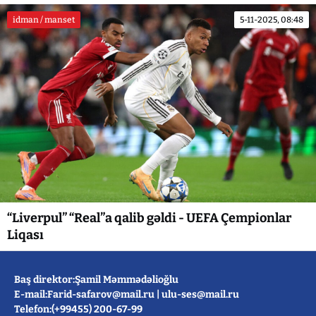
idman / manset
5-11-2025, 08:48
“Liverpul” “Real”a qalib gəldi - UEFA Çempionlar
Liqası
Baş direktor:Şamil Məmmədəlioğlu
E-mail:
Farid-safarov@mail.ru
|
ulu-ses@mail.ru
Telefon:(+99455) 200-67-99