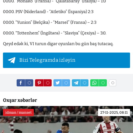
00:00. “Monako” (Fransa) - “Qalatasaray” (İtaliya) – 1:0
00:00. PSV (Niderland) - “Atletiko” (İspaniya) 2:3
00:00. “Yunion” (Belçika) - “Marsel” (Fransa) – 2:3
00:00. “Tottenhem” (İngiltərə) - “Slaviya” (Çexiya) – 3:0.
Qeyd edək ki, VI turun digər oyunları bu gün baş tutacaq.
Bizi Telegramda izləyin
Oxşar xəbərlər
idman / manset
27-11-2025, 08:11