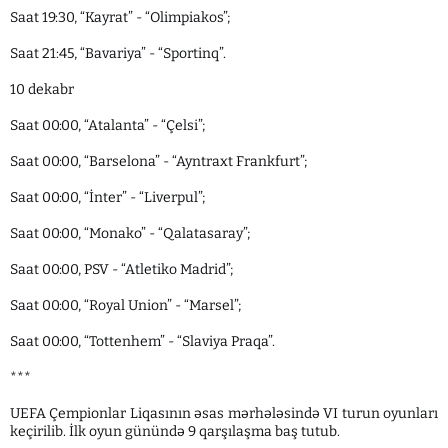
Saat 19:30, “Kayrat” - “Olimpiakos”;
Saat 21:45, “Bavariya” - “Sportinq”.
10 dekabr
Saat 00:00, “Atalanta” - “Çelsi”;
Saat 00:00, “Barselona” - “Ayntraxt Frankfurt”;
Saat 00:00, “İnter” - “Liverpul”;
Saat 00:00, “Monako” - “Qalatasaray”;
Saat 00:00, PSV - “Atletiko Madrid”;
Saat 00:00, “Royal Union” - “Marsel”;
Saat 00:00, “Tottenhem” - “Slaviya Praqa”.
***
UEFA Çempionlar Liqasının əsas mərhələsində VI turun oyunları
keçirilib. İlk oyun günündə 9 qarşılaşma baş tutub.