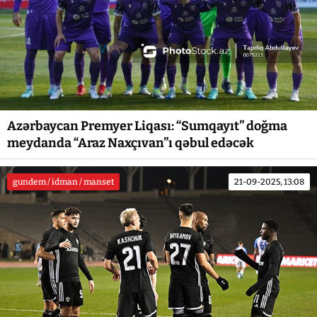
Azərbaycan Premyer Liqası: “Sumqayıt” doğma
meydanda “Araz Naxçıvan”ı qəbul edəcək
gundem / idman / manset
21-09-2025, 13:08