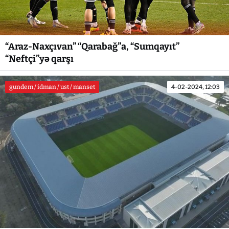
“Araz-Naxçıvan” “Qarabağ”a, “Sumqayıt”
“Neftçi”yə qarşı
gundem / idman / ust / manset
4-02-2024, 12:03