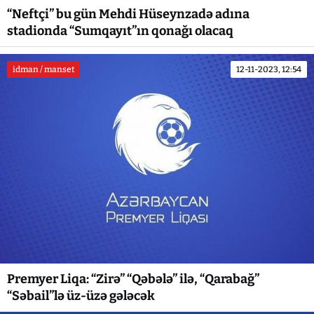
“Neftçi” bu gün Mehdi Hüseynzadə adına
stadionda “Sumqayıt”ın qonağı olacaq
idman / manset
12-11-2023, 12:54
Premyer Liqa: “Zirə” “Qəbələ” ilə, “Qarabağ”
“Səbail”lə üz-üzə gələcək