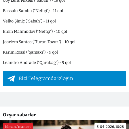
Coy Lens Mikels (“Sabah”) - 19 qol
Bassalu Sambu ("Neftçi") - 11 qol
Velko Şimiç (“Sabah”) - 11 qol
Emin Mahmudov ("Neftçi") - 10 qol
Joarlem Santos ("Turan Tovuz") - 10 qol
Karim Rossi ("Şamaxı") - 9 qol
Leandro Andrade ("Qarabağ") - 9 qol
Bizi Telegramda izləyin
Oxşar xəbərlər
idman / manset
5-04-2026, 10:28