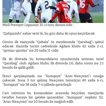
Misli Premyer Liqasının 31-ci turu davam edir.
“Qafqazinfo” xəbər verir ki, bu gün daha iki oyun keçiriləcək.
Günün ilk matçında “Qəbələ” öz meydanında “Qarabağ”ı qəbul
edəcək. Hazırda turnir cədvəlində Ağdam klubu 62 xalla 2-ci,
“qırmızı-qaralar” isə 20 xalla 11-cidir.
İlk iki dövrədə bu komandaların oyunlarında sevinən tərəf
“Qarabağ” olub. Ağdam klubu ilk dövrədə 2:0, daha sonra isə 2:1
hesabı ilə qalib gəlib.
İkinci qarşılaşmada isə “Sumqayıt” “Araz-Naxçıvan”ı sınağa
çəkəcək. Sona 3 tur qalmış Naxçıvan təmsilçisi 40 xalla 6-cı,
“Sumqayıt” isə 38 xalla 7-ci pillədə qərarlaşıb.
Cari mövsüm bu komandalar arasında keçirilən matçlarda
tərəflər hərəyə bir qələbə qazanıblar. “Sumqayıt” rəqibini 3:2,
“Araz-Naxçıvan” isə 1:0 hesabı ilə məğlub edib.