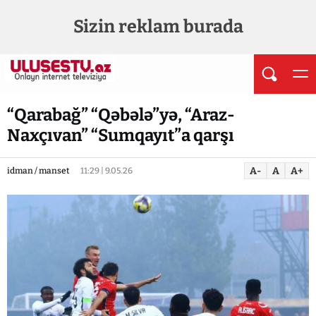
Sizin reklam burada
“Qarabağ” “Qəbələ”yə, “Araz-
Naxçıvan” “Sumqayıt”a qarşı
A-
A
A+
idman / manset
11:29 | 9.05.26