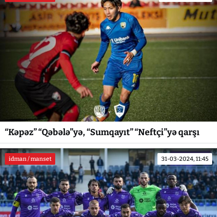
“Kəpəz” “Qəbələ”yə, “Sumqayıt” “Neftçi”yə qarşı
idman / manset
31-03-2024, 11:45