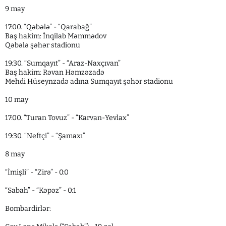
9 may
17:00. “Qəbələ” - “Qarabağ”
Baş hakim: İnqilab Məmmədov
Qəbələ şəhər stadionu
19:30. “Sumqayıt” - “Araz-Naxçıvan”
Baş hakim: Rəvan Həmzəzadə
Mehdi Hüseynzadə adına Sumqayıt şəhər stadionu
10 may
17:00. “Turan Tovuz” - “Karvan-Yevlax”
19:30. “Neftçi” - “Şamaxı”
8 may
“İmişli” - “Zirə” - 0:0
“Sabah” - “Kəpəz” - 0:1
Bombardirlər: