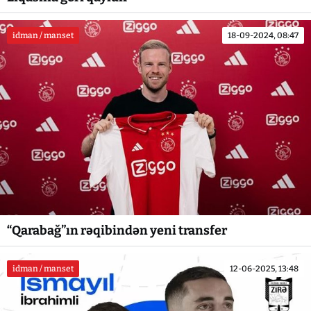
idman / manset
18-09-2024, 08:47
“Qarabağ”ın rəqibindən yeni transfer
idman / manset
12-06-2025, 13:48