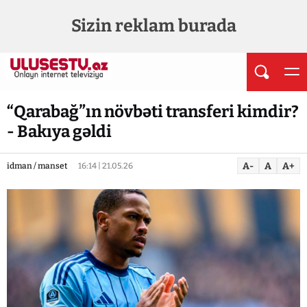
Sizin reklam burada
“Qarabağ”ın növbəti transferi kimdir?
- Bakıya gəldi
A-
A
A+
idman / manset
16:14 | 21.05.26