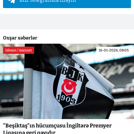
Bizi Telegramda izləyin
Oxşar xəbərlər
idman / manset
16-01-2026, 08:05
"Beşiktaş"ın hücumçusu İngiltərə Premyer
Liqasına geri qayıdır