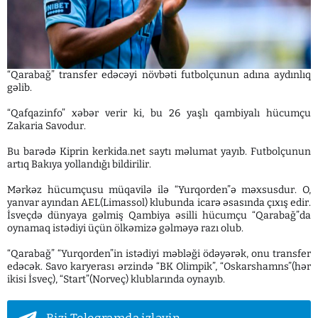
“Qarabağ” transfer edəcəyi növbəti futbolçunun adına aydınlıq
gəlib.
“Qafqazinfo” xəbər verir ki, bu 26 yaşlı qambiyalı hücumçu
Zakaria Savodur.
Bu barədə Kiprin kerkida.net saytı məlumat yayıb. Futbolçunun
artıq Bakıya yollandığı bildirilir.
Mərkəz hücumçusu müqavilə ilə “Yurqorden”ə məxsusdur. O,
yanvar ayından AEL(Limassol) klubunda icarə əsasında çıxış edir.
İsveçdə dünyaya gəlmiş Qambiya əsilli hücumçu “Qarabağ”da
oynamaq istədiyi üçün ölkəmizə gəlməyə razı olub.
“Qarabağ” “Yurqorden”in istədiyi məbləği ödəyərək, onu transfer
edəcək. Savo karyerası ərzində “BK Olimpik”, “Oskarshamns”(hər
ikisi İsveç), “Start”(Norveç) klublarında oynayıb.