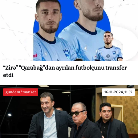
“Zirə” “Qarabağ”dan ayrılan futbolçunu transfer
etdi
gundem / manset
16-11-2024, 11:52