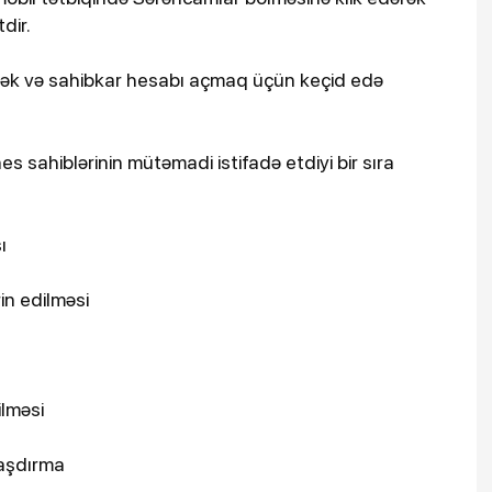
dir.
əmək və sahibkar hesabı açmaq üçün keçid edə
s sahiblərinin mütəmadi istifadə etdiyi bir sıra
ı
in edilməsi
ilməsi
laşdırma