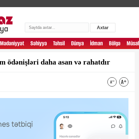
Axtar
Mədəniyyət
Səhiyyə
Təhsil
Dünya
İdman
Bölgə
Müsah
m ödənişləri daha asan və rahatdır