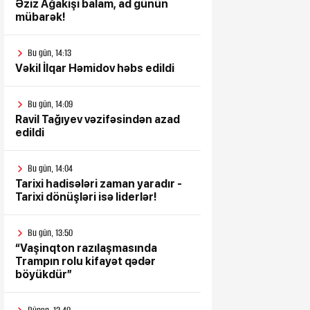
Əziz Ağakişi balam, ad günün
mübarək!
Bu gün, 14:13
Vəkil İlqar Həmidov həbs edildi
Bu gün, 14:09
Ravil Tağıyev vəzifəsindən azad
edildi
Bu gün, 14:04
Tarixi hadisələri zaman yaradır -
Tarixi dönüşləri isə liderlər!
Bu gün, 13:50
“Vaşinqton razılaşmasında
Trampın rolu kifayət qədər
böyükdür”