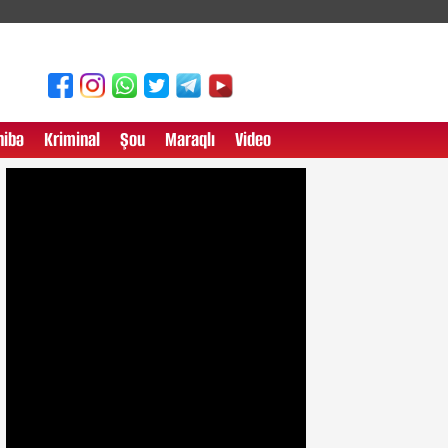
ibə
Kriminal
Şou
Maraqlı
Video