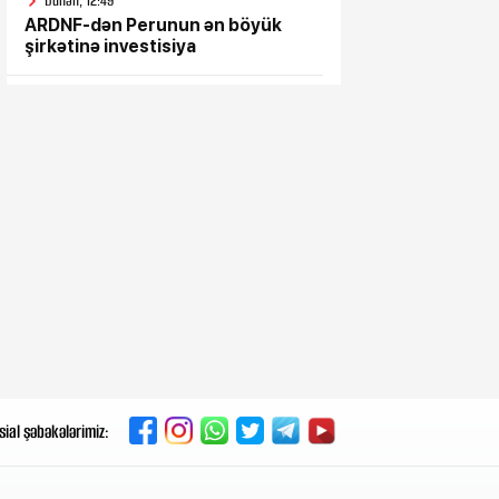
Dünən, 12:49
ARDNF-dən Perunun ən böyük
şirkətinə investisiya
Dünən, 12:45
Üçtərəfli müdafiə sazişi
imzalayacaqlar
Dünən, 12:01
Baş Prokurorluq ər-arvadın
dəhşətli ölümü ilə bağlı -
Məlumat yaydı
Dünən, 11:40
Dəqiqədə 700 min dollardan çox
qazanıblar…
sial şəbəkələrimiz:
Dünən, 11:24
Husilər Səudiyyə Ərəbistanını
vurdu - Yaralılar var