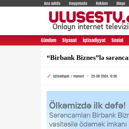
Ana səhifə
Haqqımızda
Reklam
Əlaqə
Gündəm
Siyasət
İqtisadiyyat
Sosial
“Birbank Biznes”lə sərənca
iqtisadiyyat / manset
23-08-2024, 12:06