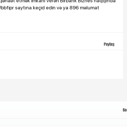
ta qənaət etmək imkanı verən Birbank Biznes haqqında
k/bbfipr saytına keçid edin və ya 896 məlumat
Paylaş:
So