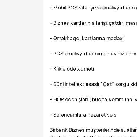
- Mobil POS sifarişi və əməliyyatların
- Biznes kartların sifarişi, çatdırılma
- Əməkhaqqı kartlarına mədaxil
- POS əməliyyatlarının onlayn izlənilm
- Kliklə ödə xidməti
- Süni intellekt əsaslı “Çat” sorğu xi
- HÖP ödənişləri ( büdcə, kommunal və
- Sərəncamlara nəzarət və s.
Birbank Biznes müştərilərində suallar 