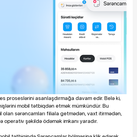
es proseslərini asanlaşdırmağa davam edir. Belə ki,
nişlərini mobil tətbiqdən etmək mümkündür. Bu
l olan sərəncamları filiala getmədən, vaxt itirmədən,
və operativ şəkildə ödəmək imkanı yaradır.
bil tətbiqində Sərəncamlar bölməsinə klik edərək