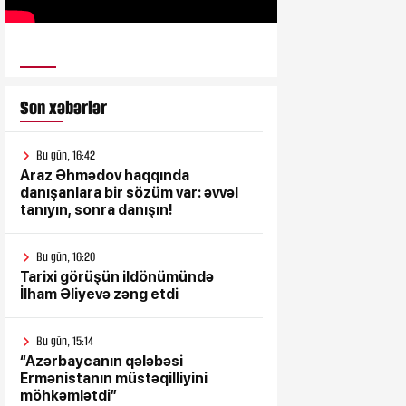
ULUSƏS TV
Son xəbərlər
Bu gün, 16:42
Araz Əhmədov haqqında
danışanlara bir sözüm var: əvvəl
tanıyın, sonra danışın!
Bu gün, 16:20
Tarixi görüşün ildönümündə
İlham Əliyevə zəng etdi
Bu gün, 15:14
“Azərbaycanın qələbəsi
Ermənistanın müstəqilliyini
möhkəmlətdi”