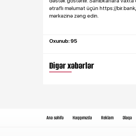
dəstək göstərilir. Sahibkarlara vax
ətraflı məlumat üçün https://bir.ban
mərkəzinə zəng edin.
Oxunub: 95
Digər xəbərlər
Ana səhifə
Haqqımızda
Reklam
Əlaqə