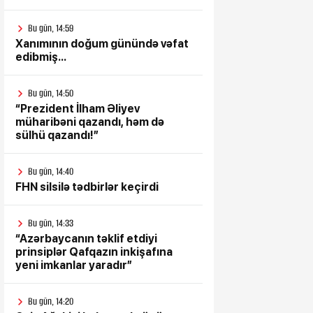
Bu gün, 14:59
Xanımının doğum günündə vəfat
edibmiş...
Bu gün, 14:50
“Prezident İlham Əliyev
müharibəni qazandı, həm də
sülhü qazandı!”
Bu gün, 14:40
FHN silsilə tədbirlər keçirdi
Bu gün, 14:33
“Azərbaycanın təklif etdiyi
prinsiplər Qafqazın inkişafına
yeni imkanlar yaradır”
Bu gün, 14:20