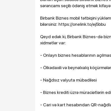
sərəncamı seçib ödəniş etmək kifayət
Birbank Biznes mobil tətbiqini yükl
bilərsiniz: https://onelink.to/ej5bbu
Qeyd edək ki, Birbank Biznes-də bizne
xidmətlər var:
- Onlayn biznes hesablarının açılmas
- Ölkədaxili və beynəlxalq köçürmələr
- Nağdsız valyuta mübadiləsi
- Biznes krediti üzrə müraciətlərin ed
- Cari və kart hesabından QR-nağd