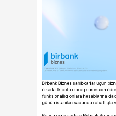
Birbank Biznes sahibkarlar üçün bizn
ölkədə ilk dəfə olaraq sərəncam ödə
funksionallıq onlara hesablarına daxi
günün istənilən saatında rahatlıqla 
Bunun üçün sadəcə Birbank Biznes mo