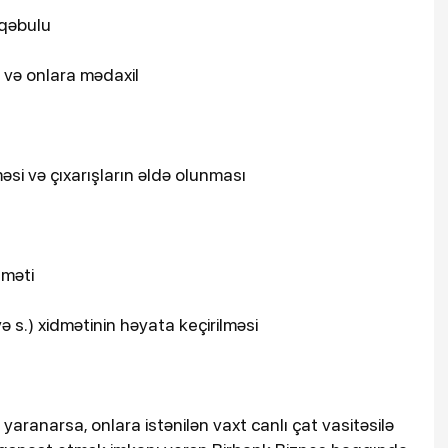
 qəbulu
sı və onlara mədaxil
əsi və çıxarışların əldə olunması
dməti
 s.) xidmətinin həyata keçirilməsi
yaranarsa, onlara istənilən vaxt canlı çat vasitəsilə