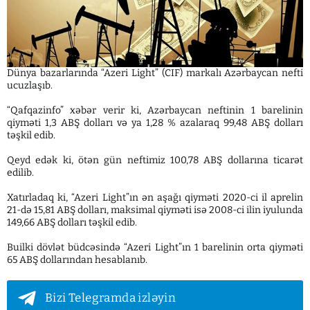
Dünya bazarlarında “Azeri Light” (CIF) markalı Azərbaycan nefti
ucuzlaşıb.
“Qafqazinfo” xəbər verir ki, Azərbaycan neftinin 1 barelinin
qiyməti 1,3 ABŞ dolları və ya 1,28 % azalaraq 99,48 ABŞ dolları
təşkil edib.
Qeyd edək ki, ötən gün neftimiz 100,78 ABŞ dollarına ticarət
edilib.
Xatırladaq ki, “Azeri Light”ın ən aşağı qiyməti 2020-ci il aprelin
21-də 15,81 ABŞ dolları, maksimal qiyməti isə 2008-ci ilin iyulunda
149,66 ABŞ dolları təşkil edib.
Builki dövlət büdcəsində “Azeri Light”ın 1 barelinin orta qiyməti
65 ABŞ dollarından hesablanıb.
Bizi Telegramda izləyin