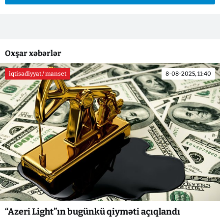
Oxşar xəbərlər
iqtisadiyyat / manset
8-08-2025, 11:40
“Azeri Light”ın bugünkü qiyməti açıqlandı