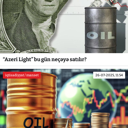
“Azeri Light” bu gün neçəyə satılır?
iqtisadiyyat / manset
26-07-2025, 11:54