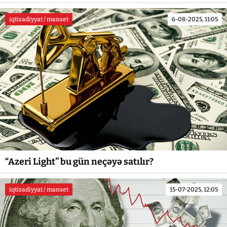
iqtisadiyyat / manset
6-08-2025, 11:05
“Azeri Light” bu gün neçəyə satılır?
iqtisadiyyat / manset
15-07-2025, 12:05