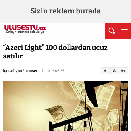
Sizin reklam burada
“Azeri Light” 100 dollardan ucuz
satılır
A-
A
A+
iqtisadiyyat / manset
11:40 | 6.06.26