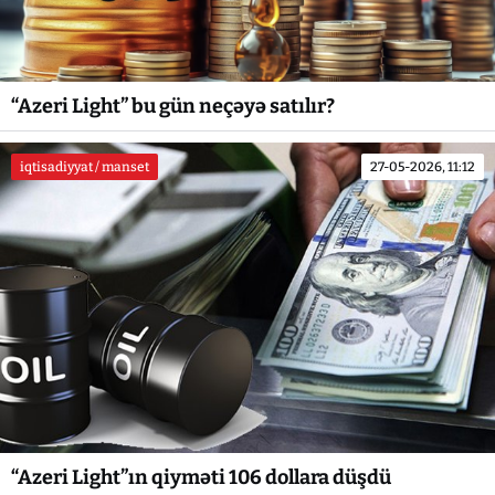
“Azeri Light” bu gün neçəyə satılır?
iqtisadiyyat / manset
27-05-2026, 11:12
“Azeri Light”ın qiyməti 106 dollara düşdü