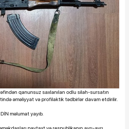
 tərəfindən qanunsuz saxlanılan odlu silah-sursatın
ndə əməliyyat və profilaktik tədbirlər davam etdirilir.
a DİN məlumat yayıb.
is əməkdaşları paytaxt və respublikanın ayrı-ayrı