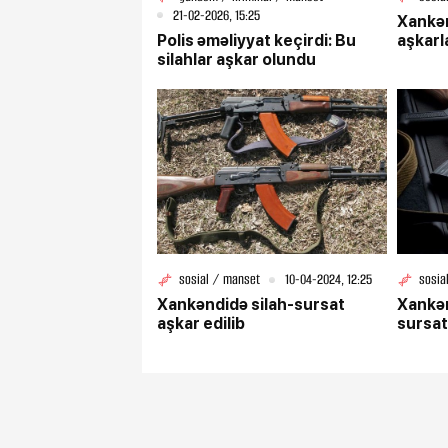
21-02-2026, 15:25
Xankən
Polis əməliyyat keçirdi: Bu
aşkarl
silahlar aşkar olundu
sosial / manset
10-04-2024, 12:25
sosia
Xankəndidə silah-sursat
Xankən
aşkar edilib
sursat 