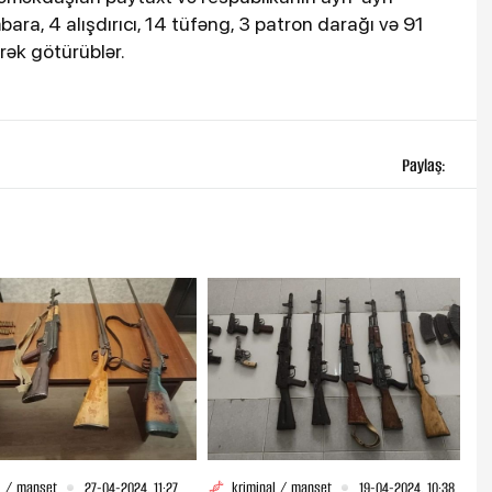
ara, 4 alışdırıcı, 14 tüfəng, 3 patron darağı və 91
rək götürüblər.
Paylaş:
l / manset
27-04-2024, 11:27
kriminal / manset
19-04-2024, 10:38