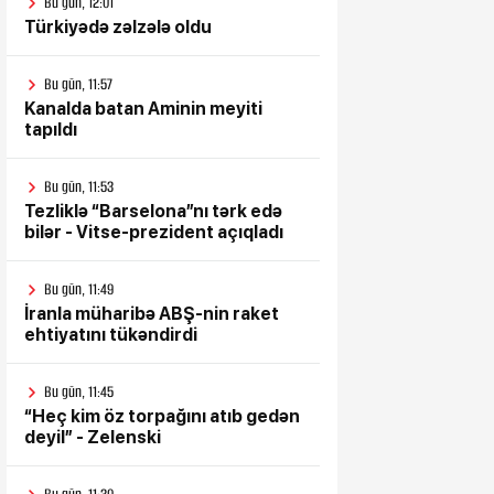
Bu gün, 12:01
Türkiyədə zəlzələ oldu
Bu gün, 11:57
Kanalda batan Aminin meyiti
tapıldı
Bu gün, 11:53
Tezliklə “Barselona”nı tərk edə
bilər - Vitse-prezident açıqladı
Bu gün, 11:49
İranla müharibə ABŞ-nin raket
ehtiyatını tükəndirdi
Bu gün, 11:45
“Heç kim öz torpağını atıb gedən
deyil” - Zelenski