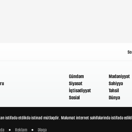
So
Gündəm
Mədəniyyət
ru
Siyasət
Səhiyyə
İqtisadiyyat
Təhsil
Sosial
Dünya
an istifadə etdikdə istinad mütləqdir. Məlumat internet səhifələrində istifadə edi
zda
Reklam
Əlaqə