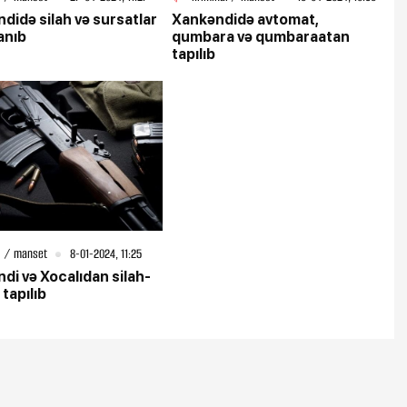
didə silah və sursatlar
Xankəndidə avtomat,
anıb
qumbara və qumbaraatan
tapılıb
l / manset
8-01-2024, 11:25
di və Xocalıdan silah-
tapılıb