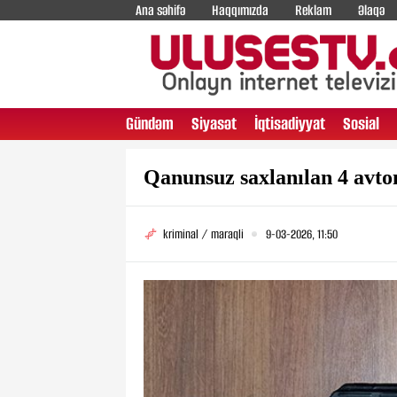
Ana səhifə
Haqqımızda
Reklam
Əlaqə
Gündəm
Siyasət
İqtisadiyyat
Sosial
Qanunsuz saxlanılan 4 avtom
kriminal / maraqli
9-03-2026, 11:50