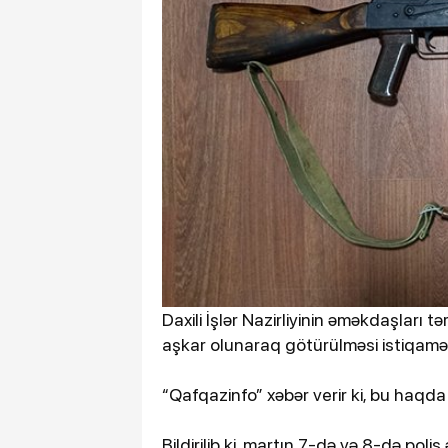
Daxili İşlər Nazirliyinin əməkdaşları
aşkar olunaraq götürülməsi istiqaməti
“Qafqazinfo” xəbər verir ki, bu haqd
Bildirilib ki, martın 7-də və 8-də pol