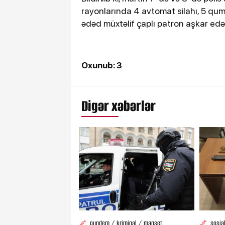
rayonlarında 4 avtomat silahı, 5 qumb
ədəd müxtəlif çaplı patron aşkar edə
Oxunub: 3
Digər xəbərlər
gundem / kriminal / manset
sosia