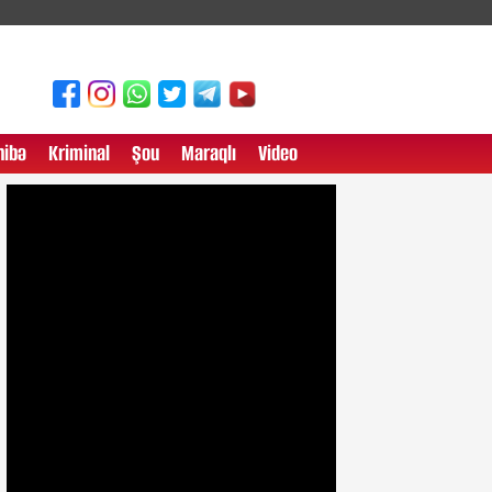
ibə
Kriminal
Şou
Maraqlı
Video