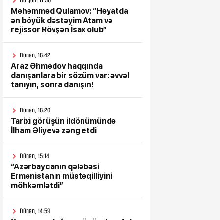
Bu gün, 11:30
Məhəmməd Qulamov: “Həyatda
ən böyük dəstəyim Atam və
rejissor Rövşən İsax olub”
Dünən, 16:42
Araz Əhmədov haqqında
danışanlara bir sözüm var: əvvəl
tanıyın, sonra danışın!
Dünən, 16:20
Tarixi görüşün ildönümündə
İlham Əliyevə zəng etdi
Dünən, 15:14
“Azərbaycanın qələbəsi
Ermənistanın müstəqilliyini
möhkəmlətdi”
Dünən, 14:59