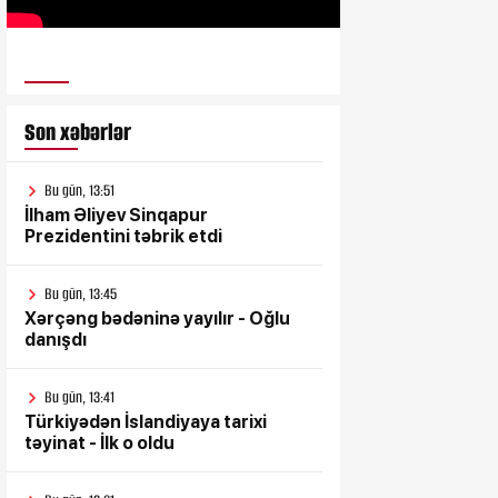
ULUSƏS TV
Son xəbərlər
Bu gün, 13:51
İlham Əliyev Sinqapur
Prezidentini təbrik etdi
Bu gün, 13:45
Xərçəng bədəninə yayılır - Oğlu
danışdı
Bu gün, 13:41
Türkiyədən İslandiyaya tarixi
təyinat - İlk o oldu