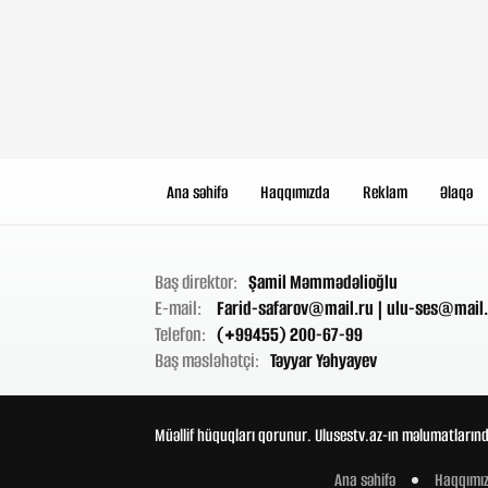
Ana səhifə
Haqqımızda
Reklam
Əlaqə
Baş direktor:
Şamil Məmmədəlioğlu
E-mail:
Farid-safarov@mail.ru
|
ulu-ses@mail.
Telefon:
(+99455) 200-67-99
Baş məsləhətçi:
Təyyar Yəhyayev
Müəllif hüquqları qorunur. Ulusestv.az-ın məlumatlarınd
Ana səhifə
Haqqımı