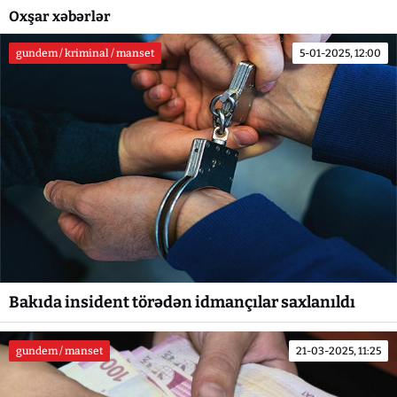
Oxşar xəbərlər
gundem / kriminal / manset
5-01-2025, 12:00
Bakıda insident törədən idmançılar saxlanıldı
gundem / manset
21-03-2025, 11:25