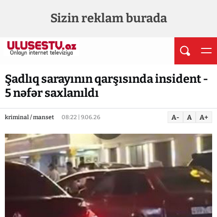
Sizin reklam burada
Şadlıq sarayının qarşısında insident -
5 nəfər saxlanıldı
A-
A
A+
kriminal / manset
08:22 | 9.06.26