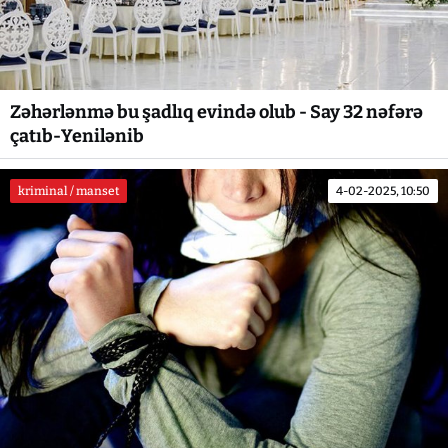
Zəhərlənmə bu şadlıq evində olub - Say 32 nəfərə
çatıb-Yenilənib
kriminal / manset
4-02-2025, 10:50