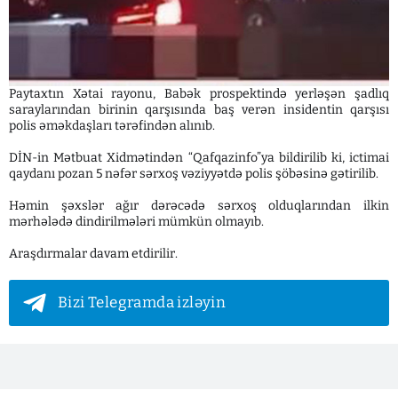
Paytaxtın Xətai rayonu, Babək prospektində yerləşən şadlıq
saraylarından birinin qarşısında baş verən insidentin qarşısı
polis əməkdaşları tərəfindən alınıb.
DİN-in Mətbuat Xidmətindən “Qafqazinfo”ya bildirilib ki, ictimai
qaydanı pozan 5 nəfər sərxoş vəziyyətdə polis şöbəsinə gətirilib.
Həmin şəxslər ağır dərəcədə sərxoş olduqlarından ilkin
mərhələdə dindirilmələri mümkün olmayıb.
Araşdırmalar davam etdirilir.
Bizi Telegramda izləyin