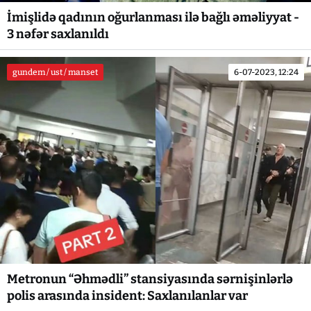
İmişlidə qadının oğurlanması ilə bağlı əməliyyat -
3 nəfər saxlanıldı
gundem / ust / manset
6-07-2023, 12:24
Metronun “Əhmədli” stansiyasında sərnişinlərlə
polis arasında insident: Saxlanılanlar var