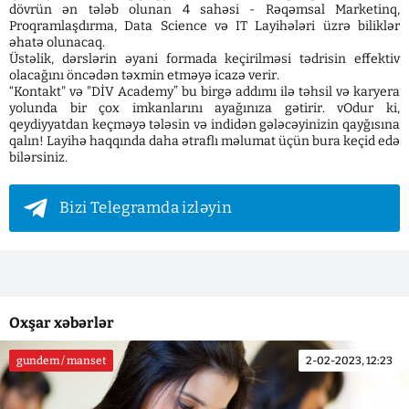
dövrün ən tələb olunan 4 sahəsi - Rəqəmsal Marketinq,
Proqramlaşdırma, Data Science və IT Layihələri üzrə biliklər
əhatə olunacaq.
Üstəlik, dərslərin əyani formada keçirilməsi tədrisin effektiv
olacağını öncədən təxmin etməyə icazə verir.
“Kontakt" və "DİV Academy” bu birgə addımı ilə təhsil və karyera
yolunda bir çox imkanlarını ayağınıza gətirir. vOdur ki,
qeydiyyatdan keçməyə tələsin və indidən gələcəyinizin qayğısına
qalın! Layihə haqqında daha ətraflı məlumat üçün bura keçid edə
bilərsiniz.
Bizi Telegramda izləyin
Oxşar xəbərlər
gundem / manset
2-02-2023, 12:23