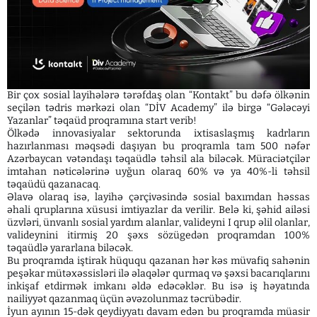
Bir çox sosial layihələrə tərəfdaş olan “Kontakt” bu dəfə ölkənin
seçilən tədris mərkəzi olan “DİV Academy” ilə birgə “Gələcəyi
Yazanlar” təqaüd proqramına start verib!
Ölkədə innovasiyalar sektorunda ixtisaslaşmış kadrların
hazırlanması məqsədi daşıyan bu proqramla tam 500 nəfər
Azərbaycan vətəndaşı təqaüdlə təhsil ala biləcək. Müraciətçilər
imtahan nəticələrinə uyğun olaraq 60% və ya 40%-li təhsil
təqaüdü qazanacaq.
Əlavə olaraq isə, layihə çərçivəsində sosial baxımdan həssas
əhali qruplarına xüsusi imtiyazlar da verilir. Belə ki, şəhid ailəsi
üzvləri, ünvanlı sosial yardım alanlar, valideyni I qrup əlil olanlar,
valideynini itirmiş 20 şəxs sözügedən proqramdan 100%
təqaüdlə yararlana biləcək.
Bu proqramda iştirak hüququ qazanan hər kəs müvafiq sahənin
peşəkar mütəxəssisləri ilə əlaqələr qurmaq və şəxsi bacarıqlarını
inkişaf etdirmək imkanı əldə edəcəklər. Bu isə iş həyatında
nailiyyət qazanmaq üçün əvəzolunmaz təcrübədir.
İyun ayının 15-dək qeydiyyatı davam edən bu proqramda müasir