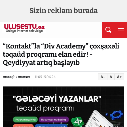
Sizin reklam burada
“Kontakt”la “Div Academy” çoxşaxəli
təqaüd proqramı elan edir! -
Qeydiyyat artıq başlayıb
A-
A
A+
maraqli / manset
11:05 | 5.06.24