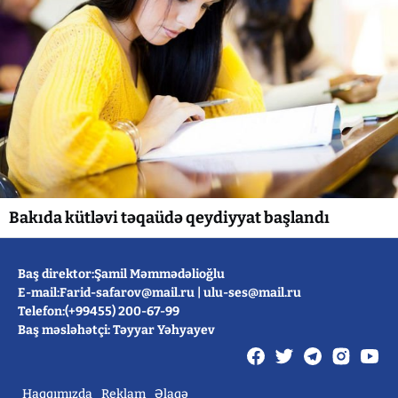
Bakıda kütləvi təqaüdə qeydiyyat başlandı
Baş direktor:Şamil Məmmədəlioğlu
E-mail:
Farid-safarov@mail.ru
|
ulu-ses@mail.ru
Telefon:(+99455) 200-67-99
Baş məsləhətçi: Təyyar Yəhyayev
Haqqımızda
Reklam
Əlaqə