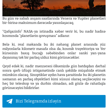
Bu gün və sabah axşam saatlarında Venera və Yupiter planetləri
bir-birinə maksimum dərəcədə yaxınlaşacaq.
“Qafqazinfo” NASA-ya istinadla xəbər verir ki, bu nadir hadisə
kosmosda “planetlərin qovuşması” adlanır.
Belə ki, real məkanda bu iki nəhəng planet arasında yüz
milyonlarla kilometr məsafə olsa da, kosmik trayektoriya və Yer
kürəsinin baxış bucağı səbəbindən onlar sanki yan-yana
dayanmış tək bir parlaq ulduz kimi görünəcəklər.
Qeyd edək ki, nadir mənzərəni ölkəmizdə gün batdıqdan dərhal
sonra qərb üfüqü istiqamətində canlı şəkildə müşahidə etmək
mümkün olacaq. Sinoptiklər aydın hava şəraitində bu iki planetin
səmanın ən parlaq obyektləri kimi xüsusi olaraq seçiləcəyini və
heç bir teleskop və ya durbin olmadan, adi gözlə də rahatlıqla
görünəcəyini bildirirlər.
Bizi Telegramda izləyin