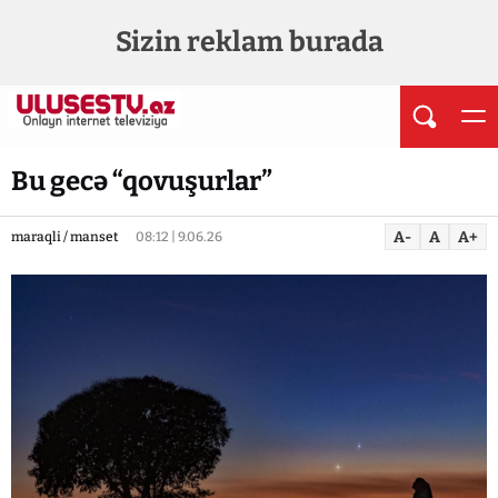
Sizin reklam burada
Bu gecə “qovuşurlar”
A-
A
A+
maraqli / manset
08:12 | 9.06.26