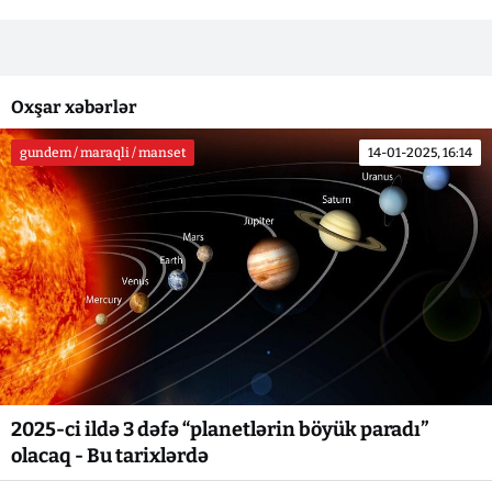
Oxşar xəbərlər
gundem / maraqli / manset
14-01-2025, 16:14
2025-ci ildə 3 dəfə “planetlərin böyük paradı”
olacaq - Bu tarixlərdə