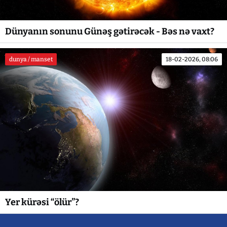
Dünyanın sonunu Günəş gətirəcək - Bəs nə vaxt?
dunya / manset
18-02-2026, 08:06
Yer kürəsi “ölür”?