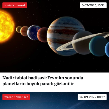
sosial / manset
5-02-2026, 10:33
Nadir təbiət hadisəsi: Fevralın sonunda
planetlərin böyük paradı gözlənilir
maraqli / manset
26-09-2025, 08:37