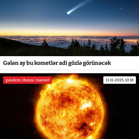
Gələn ay bu kometlər adi gözlə görünəcək
gundem / dunya / manset
11-11-2025, 10:18