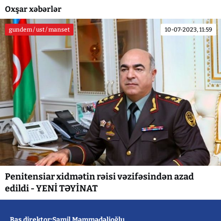
Oxşar xəbərlər
gundem / ust / manset
10-07-2023, 11:59
Penitensiar xidmətin rəisi vəzifəsindən azad
edildi - YENİ TƏYİNAT
Baş direktor:Şamil Məmmədəlioğlu