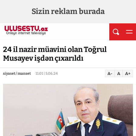
Sizin reklam burada
24 il nazir müavini olan Toğrul
Musayev işdən çıxarıldı
A-
A
A+
siyaset / manset
11:01 | 5.06.24