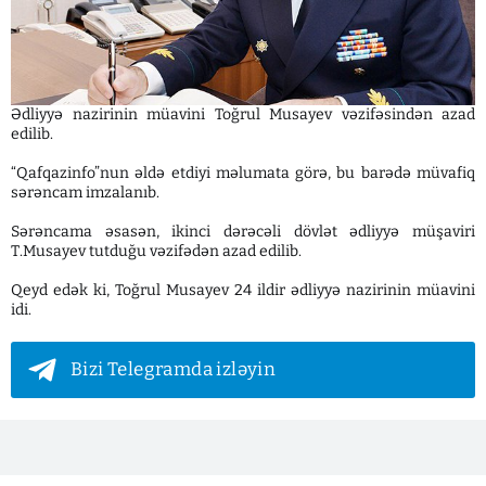
Ədliyyə nazirinin müavini Toğrul Musayev vəzifəsindən azad
edilib.
“Qafqazinfo”nun əldə etdiyi məlumata görə, bu barədə müvafiq
sərəncam imzalanıb.
Sərəncama əsasən, ikinci dərəcəli dövlət ədliyyə müşaviri
T.Musayev tutduğu vəzifədən azad edilib.
Qeyd edək ki, Toğrul Musayev 24 ildir ədliyyə nazirinin müavini
idi.
Bizi Telegramda izləyin