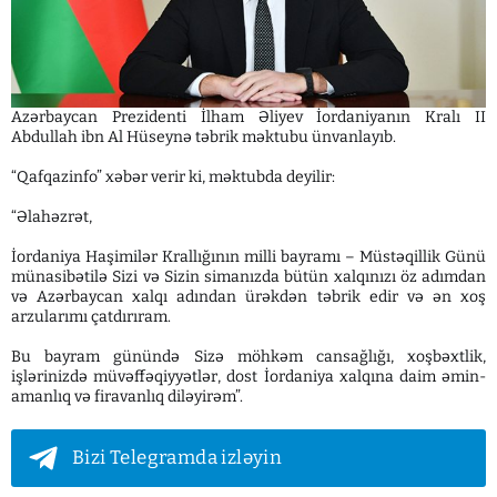
Azərbaycan Prezidenti İlham Əliyev İordaniyanın Kralı II
Abdullah ibn Al Hüseynə təbrik məktubu ünvanlayıb.
“Qafqazinfo” xəbər verir ki, məktubda deyilir:
“Əlahəzrət,
İordaniya Haşimilər Krallığının milli bayramı – Müstəqillik Günü
münasibətilə Sizi və Sizin simanızda bütün xalqınızı öz adımdan
və Azərbaycan xalqı adından ürəkdən təbrik edir və ən xoş
arzularımı çatdırıram.
Bu bayram günündə Sizə möhkəm cansağlığı, xoşbəxtlik,
işlərinizdə müvəffəqiyyətlər, dost İordaniya xalqına daim əmin-
amanlıq və firavanlıq diləyirəm”.
Bizi Telegramda izləyin