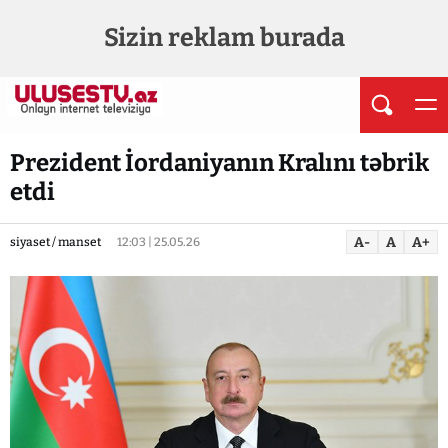
Sizin reklam burada
Prezident İordaniyanın Kralını təbrik
etdi
A-
A
A+
siyaset / manset
12:03 | 25.05.26