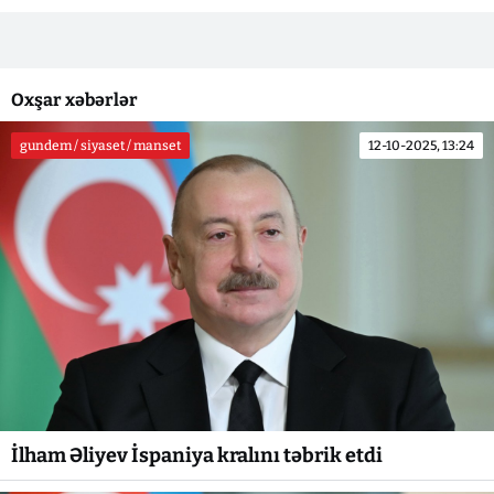
Oxşar xəbərlər
gundem / siyaset / manset
12-10-2025, 13:24
İlham Əliyev İspaniya kralını təbrik etdi