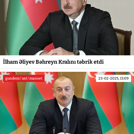
İlham Əliyev Bəhreyn Kralını təbrik etdi
gundem / ust / manset
23-02-2025, 13:09