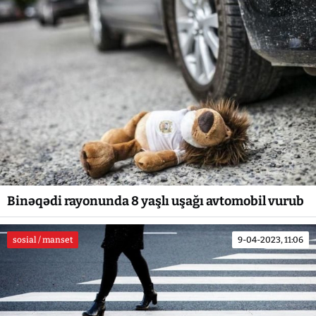
Binəqədi rayonunda 8 yaşlı uşağı avtomobil vurub
sosial / manset
9-04-2023, 11:06