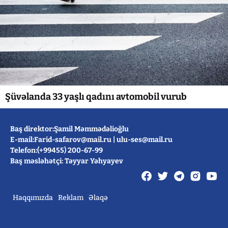
Şüvəlanda 33 yaşlı qadını avtomobil vurub
Baş direktor:Şamil Məmmədəlioğlu
E-mail:
Farid-safarov@mail.ru
|
ulu-ses@mail.ru
Telefon:(+99455) 200-67-99
Baş məsləhətçi: Təyyar Yəhyayev
Haqqımızda
Reklam
Əlaqə