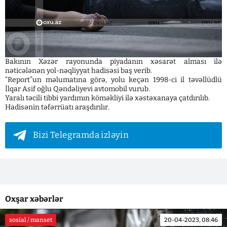
Bakının Xəzər rayonunda piyadanın xəsarət alması ilə
nəticələnən yol-nəqliyyat hadisəsi baş verib.
“Report”un məlumatına görə, yolu keçən 1998-ci il təvəllüdlü
İlqar Asif oğlu Qəndəliyevi avtomobil vurub.
Yaralı təcili tibbi yardımın köməkliyi ilə xəstəxanaya çatdırılıb.
Hadisənin təfərrüatı araşdırılır.
Bizi Telegramda izləyin
Oxşar xəbərlər
sosial / manset
20-04-2023, 08:46