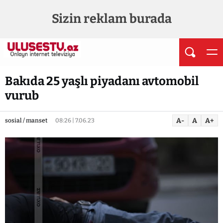
Sizin reklam burada
Bakıda 25 yaşlı piyadanı avtomobil
vurub
A-
A
A+
sosial / manset
08:26 | 7.06.23