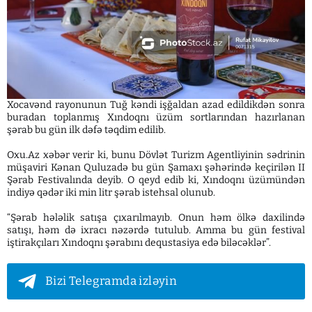
Xocavənd rayonunun Tuğ kəndi işğaldan azad edildikdən sonra
buradan toplanmış Xındoqnı üzüm sortlarından hazırlanan
şərab bu gün ilk dəfə təqdim edilib.
Oxu.Az xəbər verir ki, bunu Dövlət Turizm Agentliyinin sədrinin
müşaviri Kənan Quluzadə bu gün Şamaxı şəhərində keçirilən II
Şərab Festivalında deyib. O qeyd edib ki, Xındoqnı üzümündən
indiyə qədər iki min litr şərab istehsal olunub.
“Şərab hələlik satışa çıxarılmayıb. Onun həm ölkə daxilində
satışı, həm də ixracı nəzərdə tutulub. Amma bu gün festival
iştirakçıları Xındoqnı şərabını dequstasiya edə biləcəklər”.
Bizi Telegramda izləyin