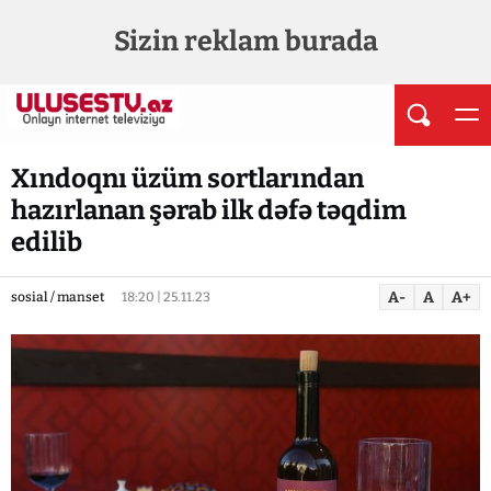
Sizin reklam burada
Xındoqnı üzüm sortlarından
hazırlanan şərab ilk dəfə təqdim
edilib
A-
A
A+
sosial / manset
18:20 | 25.11.23