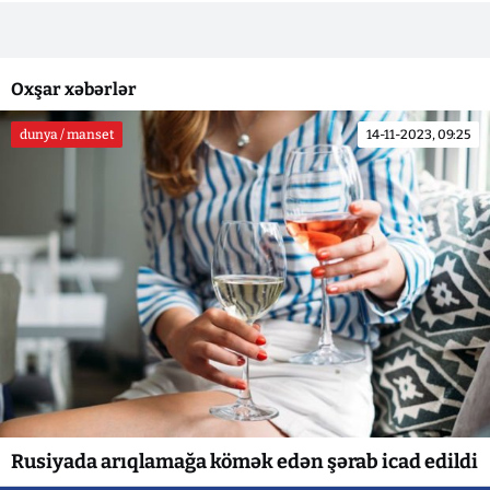
Oxşar xəbərlər
dunya / manset
14-11-2023, 09:25
Rusiyada arıqlamağa kömək edən şərab icad edildi