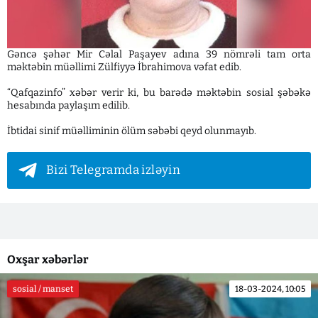
Gəncə şəhər Mir Cəlal Paşayev adına 39 nömrəli tam orta
məktəbin müəllimi Zülfiyyə İbrahimova vəfat edib.
“Qafqazinfo” xəbər verir ki, bu barədə məktəbin sosial şəbəkə
hesabında paylaşım edilib.
İbtidai sinif müəlliminin ölüm səbəbi qeyd olunmayıb.
Bizi Telegramda izləyin
Oxşar xəbərlər
sosial / manset
18-03-2024, 10:05