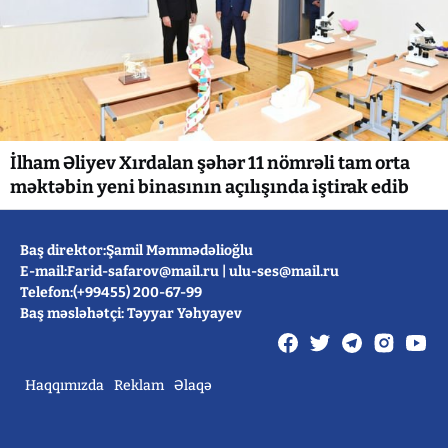
İlham Əliyev Xırdalan şəhər 11 nömrəli tam orta
məktəbin yeni binasının açılışında iştirak edib
Baş direktor:Şamil Məmmədəlioğlu
E-mail:
Farid-safarov@mail.ru
|
ulu-ses@mail.ru
Telefon:(+99455) 200-67-99
Baş məsləhətçi: Təyyar Yəhyayev
Haqqımızda
Reklam
Əlaqə