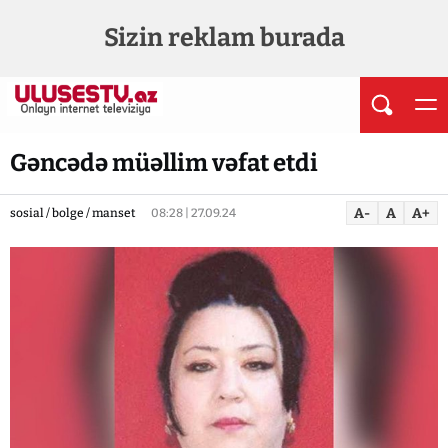
Sizin reklam burada
Gəncədə müəllim vəfat etdi
A-
A
A+
sosial / bolge / manset
08:28 | 27.09.24