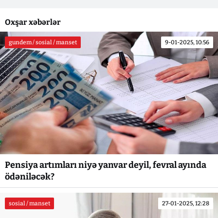
Oxşar xəbərlər
gundem / sosial / manset
9-01-2025, 10:56
Pensiya artımları niyə yanvar deyil, fevral ayında
ödəniləcək?
sosial / manset
27-01-2025, 12:28