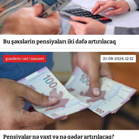
Bu şəxslərin pensiyaları iki dəfə artırılacaq
gundem / ust / manset
21-08-2024, 12:12
Pensiyalar nə vaxt və nə qədər artırılacaq?