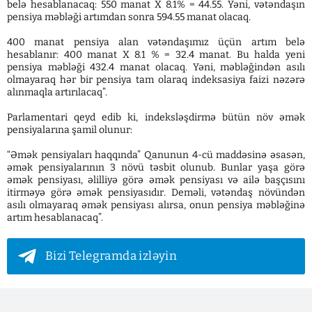
belə hesablanacaq: 550 manat X 8.1% = 44.55. Yəni, vətəndaşın
pensiya məbləği artımdan sonra 594.55 manat olacaq.
400 manat pensiya alan vətəndaşımız üçün artım belə
hesablanır: 400 manat X 8.1 % = 32.4 manat. Bu halda yeni
pensiya məbləği 432.4 manat olacaq. Yəni, məbləğindən asılı
olmayaraq hər bir pensiya tam olaraq indeksasiya faizi nəzərə
alınmaqla artırılacaq”.
Parlamentari qeyd edib ki, indeksləşdirmə bütün növ əmək
pensiyalarına şamil olunur:
“Əmək pensiyaları haqqında” Qanunun 4-cü maddəsinə əsasən,
əmək pensiyalarının 3 növü təsbit olunub. Bunlar yaşa görə
əmək pensiyası, əlilliyə görə əmək pensiyası və ailə başçısını
itirməyə görə əmək pensiyasıdır. Deməli, vətəndaş növündən
asılı olmayaraq əmək pensiyası alırsa, onun pensiya məbləğinə
artım hesablanacaq”.
Bizi Telegramda izləyin