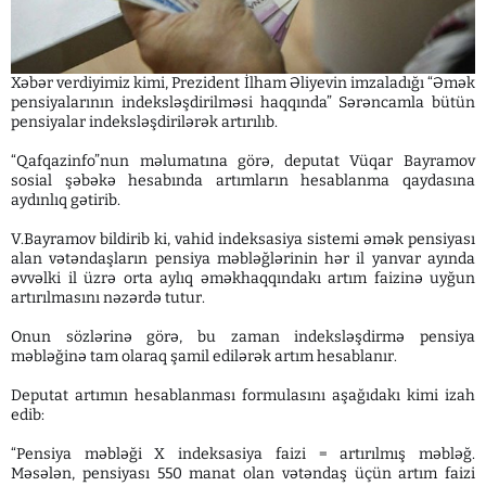
Xəbər verdiyimiz kimi, Prezident İlham Əliyevin imzaladığı “Əmək
pensiyalarının indeksləşdirilməsi haqqında” Sərəncamla bütün
pensiyalar indeksləşdirilərək artırılıb.
“Qafqazinfo”nun məlumatına görə, deputat Vüqar Bayramov
sosial şəbəkə hesabında artımların hesablanma qaydasına
aydınlıq gətirib.
V.Bayramov bildirib ki, vahid indeksasiya sistemi əmək pensiyası
alan vətəndaşların pensiya məbləğlərinin hər il yanvar ayında
əvvəlki il üzrə orta aylıq əməkhaqqındakı artım faizinə uyğun
artırılmasını nəzərdə tutur.
Onun sözlərinə görə, bu zaman indeksləşdirmə pensiya
məbləğinə tam olaraq şamil edilərək artım hesablanır.
Deputat artımın hesablanması formulasını aşağıdakı kimi izah
edib:
“Pensiya məbləği X indeksasiya faizi = artırılmış məbləğ.
Məsələn, pensiyası 550 manat olan vətəndaş üçün artım faizi