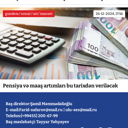
gundem / sosial / ust / manset
26-12-2024, 17:56
Pensiya və maaş artımları bu tarixdən veriləcək
Baş direktor:Şamil Məmmədəlioğlu
E-mail:
Farid-safarov@mail.ru
|
ulu-ses@mail.ru
Telefon:(+99455) 200-67-99
Baş məsləhətçi: Təyyar Yəhyayev