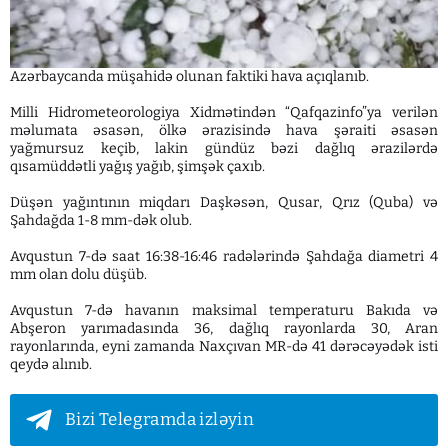
Azərbaycanda müşahidə olunan faktiki hava açıqlanıb.
Milli Hidrometeorologiya Xidmətindən “Qafqazinfo”ya verilən
məlumata əsasən, ölkə ərazisində hava şəraiti əsasən
yağmursuz keçib, lakin gündüz bəzi dağlıq ərazilərdə
qısamüddətli yağış yağıb, şimşək çaxıb.
Düşən yağıntının miqdarı Daşkəsən, Qusar, Qrız (Quba) və
Şahdağda 1-8 mm-dək olub.
Avqustun 7-də saat 16:38-16:46 radələrində Şahdağa diametri 4
mm olan dolu düşüb.
Avqustun 7-də havanın maksimal temperaturu Bakıda və
Abşeron yarımadasında 36, dağlıq rayonlarda 30, Aran
rayonlarında, eyni zamanda Naxçıvan MR-də 41 dərəcəyədək isti
qeydə alınıb.
Bizi Telegramda izləyin