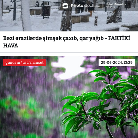
Bəzi ərazilərdə şimşək çaxıb, qar yağıb - FAKTİKİ
HAVA
gundem / ust / manset
29-06-2024, 13:29