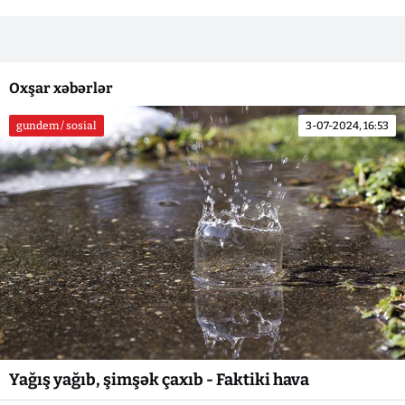
Oxşar xəbərlər
gundem / sosial
3-07-2024, 16:53
Yağış yağıb, şimşək çaxıb - Faktiki hava