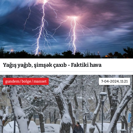
Yağış yağıb, şimşək çaxıb - Faktiki hava
gundem / bolge / manset
7-04-2024, 11:21