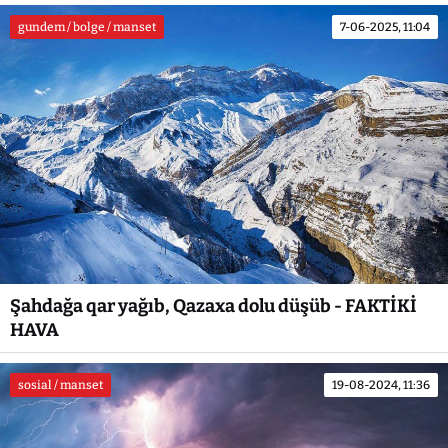
gundem / bolge / manset
7-06-2025, 11:04
Şahdağa qar yağıb, Qazaxa dolu düşüb - FAKTİKİ
HAVA
sosial / manset
19-08-2024, 11:36